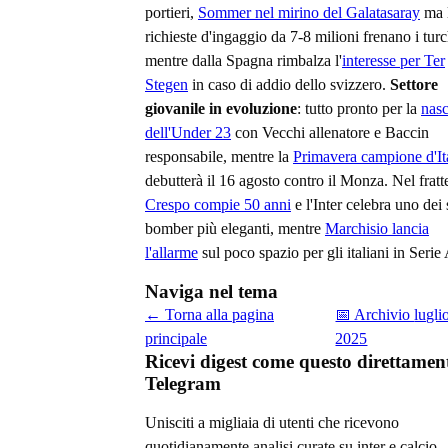
portieri,
Sommer nel mirino del Galatasaray
ma 
richieste d'ingaggio da 7-8 milioni frenano i turc
mentre dalla Spagna rimbalza l'
interesse per Ter
Stegen
in caso di addio dello svizzero.
Settore
giovanile in evoluzione
: tutto pronto per la
nasc
dell'Under 23
con Vecchi allenatore e Baccin
responsabile, mentre la
Primavera campione d'It
debutterà il 16 agosto contro il Monza. Nel frat
Crespo compie 50 anni
e l'Inter celebra uno dei 
bomber più eleganti, mentre
Marchisio lancia
l'allarme
sul poco spazio per gli italiani in Serie
Naviga nel tema
← Torna alla pagina
📅 Archivio
lugli
principale
2025
Ricevi digest come questo direttamen
Telegram
Unisciti a migliaia di utenti che ricevono
quotidianamente analisi curate su
inter e calcio