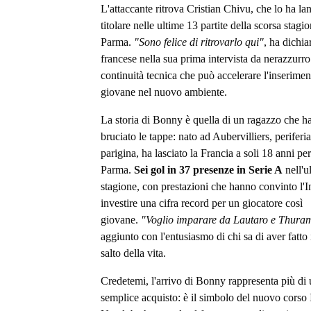
L'attaccante ritrova Cristian Chivu, che lo ha la
titolare nelle ultime 13 partite della scorsa stagio
Parma.
"Sono felice di ritrovarlo qui"
, ha dichiar
francese nella sua prima intervista da nerazzurr
continuità tecnica che può accelerare l'inserimen
giovane nel nuovo ambiente.
La storia di Bonny è quella di un ragazzo che h
bruciato le tappe: nato ad Aubervilliers, periferia
parigina, ha lasciato la Francia a soli 18 anni per
Parma.
Sei gol in 37 presenze in Serie A
nell'u
stagione, con prestazioni che hanno convinto l'I
investire una cifra record per un giocatore così
giovane.
"Voglio imparare da Lautaro e Thura
aggiunto con l'entusiasmo di chi sa di aver fatto 
salto della vita.
Credetemi, l'arrivo di Bonny rappresenta più di
semplice acquisto: è il simbolo del nuovo corso I