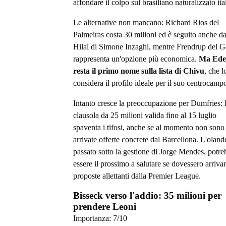
affondare il colpo sul brasiliano naturalizzato ita
Le alternative non mancano: Richard Rios del
Palmeiras costa 30 milioni ed è seguito anche da
Hilal di Simone Inzaghi, mentre Frendrup del 
rappresenta un'opzione più economica.
Ma Ede
resta il primo nome sulla lista di Chivu
, che l
considera il profilo ideale per il suo centrocamp
Intanto cresce la preoccupazione per Dumfries: 
clausola da 25 milioni valida fino al 15 luglio
spaventa i tifosi, anche se al momento non sono
arrivate offerte concrete dal Barcellona. L'oland
passato sotto la gestione di Jorge Mendes, potr
essere il prossimo a salutare se dovessero arriva
proposte allettanti dalla Premier League.
Bisseck verso l'addio: 35 milioni per
prendere Leoni
Importanza:
7
/10