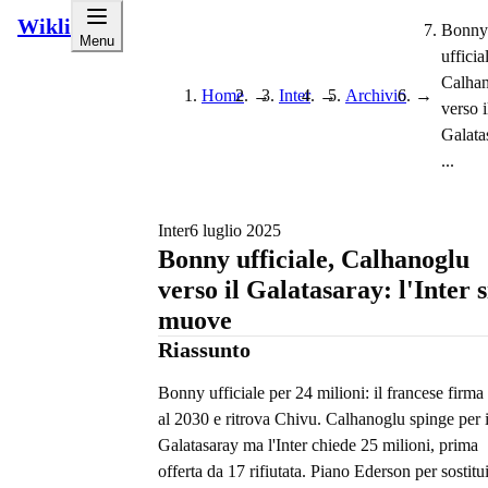
Wikli
Bonny
Menu
ufficia
Calha
Home
→
Inter
→
Archivio
→
verso i
Galata
...
Inter
6 luglio 2025
Bonny ufficiale, Calhanoglu
verso il Galatasaray: l'Inter s
muove
Riassunto
Bonny ufficiale per 24 milioni: il francese firma
al 2030 e ritrova Chivu. Calhanoglu spinge per i
Galatasaray ma l'Inter chiede 25 milioni, prima
offerta da 17 rifiutata. Piano Ederson per sostitui