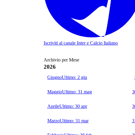
Iscriviti al canale
Inter e Calcio Italiano
Archivio per Mese
2026
Giugno
Ultimo:
2 giu
Maggio
Ultimo:
31 mag
3
Aprile
Ultimo:
30 apr
3
Marzo
Ultimo:
31 mar
3