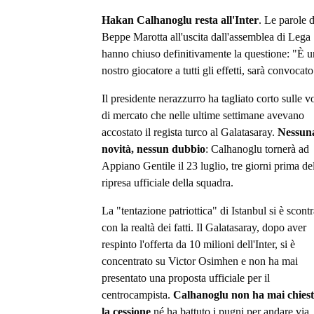
Hakan Calhanoglu resta all'Inter
. Le parole d
Beppe Marotta all'uscita dall'assemblea di Lega
hanno chiuso definitivamente la questione: "È u
nostro giocatore a tutti gli effetti, sarà convocato
Il presidente nerazzurro ha tagliato corto sulle v
di mercato che nelle ultime settimane avevano
accostato il regista turco al Galatasaray.
Nessun
novità, nessun dubbio
: Calhanoglu tornerà ad
Appiano Gentile il 23 luglio, tre giorni prima de
ripresa ufficiale della squadra.
La "tentazione patriottica" di Istanbul si è scontr
con la realtà dei fatti. Il Galatasaray, dopo aver
respinto l'offerta da 10 milioni dell'Inter, si è
concentrato su Victor Osimhen e non ha mai
presentato una proposta ufficiale per il
centrocampista.
Calhanoglu non ha mai chies
la cessione
né ha battuto i pugni per andare via.