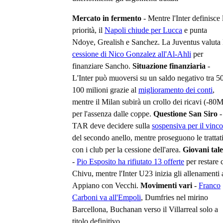
Mercato in fermento
- Mentre l'Inter definisce 
priorità, il
Napoli chiude per Lucca
e punta
Ndoye, Grealish e Sanchez. La Juventus valuta 
cessione di Nico Gonzalez all'Al-Ahli
per
finanziare Sancho.
Situazione finanziaria
-
L'Inter può muoversi su un saldo negativo tra 5
100 milioni grazie al
miglioramento dei conti
,
mentre il Milan subirà un crollo dei ricavi (-80M
per l'assenza dalle coppe.
Questione San Siro
- 
TAR deve decidere sulla
sospensiva per il vinco
del secondo anello, mentre proseguono le trattat
con i club per la cessione dell'area.
Giovani tale
-
Pio Esposito ha rifiutato 13 offerte
per restare 
Chivu, mentre l'Inter U23 inizia gli allenamenti 
Appiano con Vecchi.
Movimenti vari
-
Franco
Carboni va all'Empoli
, Dumfries nel mirino
Barcellona, Buchanan verso il Villarreal solo a
titolo definitivo.