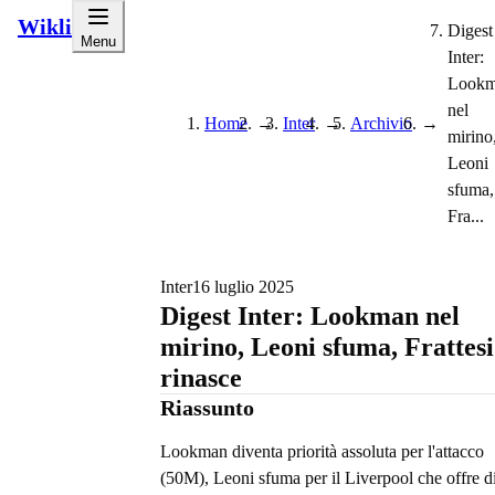
Wikli
Digest
Menu
Inter:
Look
nel
Home
→
Inter
→
Archivio
→
mirino
Leoni
sfuma,
Fra...
Inter
16 luglio 2025
Digest Inter: Lookman nel
mirino, Leoni sfuma, Frattesi
rinasce
Riassunto
Lookman diventa priorità assoluta per l'attacco
(50M), Leoni sfuma per il Liverpool che offre d