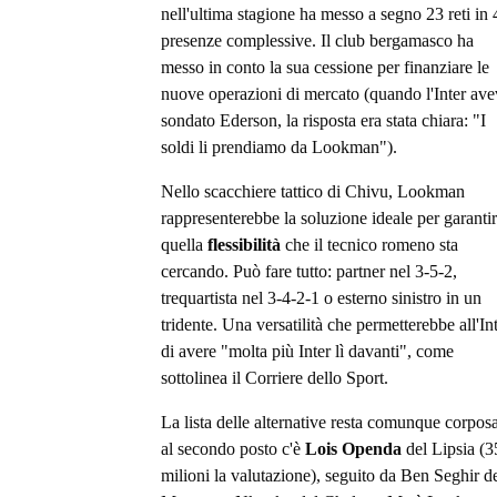
nell'ultima stagione ha messo a segno 23 reti in 
presenze complessive. Il club bergamasco ha
messo in conto la sua cessione per finanziare le
nuove operazioni di mercato (quando l'Inter av
sondato Ederson, la risposta era stata chiara: "I
soldi li prendiamo da Lookman").
Nello scacchiere tattico di Chivu, Lookman
rappresenterebbe la soluzione ideale per garanti
quella
flessibilità
che il tecnico romeno sta
cercando. Può fare tutto: partner nel 3-5-2,
trequartista nel 3-4-2-1 o esterno sinistro in un
tridente. Una versatilità che permetterebbe all'In
di avere "molta più Inter lì davanti", come
sottolinea il Corriere dello Sport.
La lista delle alternative resta comunque corposa
al secondo posto c'è
Lois Openda
del Lipsia (3
milioni la valutazione), seguito da Ben Seghir d