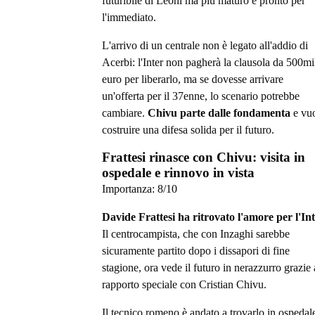
futuribile di Leoni ma più maturo e pronto per
l'immediato.
L'arrivo di un centrale non è legato all'addio di
Acerbi: l'Inter non pagherà la clausola da 500mi
euro per liberarlo, ma se dovesse arrivare
un'offerta per il 37enne, lo scenario potrebbe
cambiare.
Chivu parte dalle fondamenta
e vu
costruire una difesa solida per il futuro.
Frattesi rinasce con Chivu: visita in
ospedale e rinnovo in vista
Importanza:
8
/10
Davide Frattesi ha ritrovato l'amore per l'In
Il centrocampista, che con Inzaghi sarebbe
sicuramente partito dopo i dissapori di fine
stagione, ora vede il futuro in nerazzurro grazie 
rapporto speciale con Cristian Chivu.
Il tecnico romeno è andato a trovarlo in ospedal