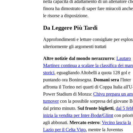
nella capacità di adattamento di un allenatore ch
finora ha dimostrato di saper fare miracoli anch
le risorse a disposizione.
Da Leggere Più Tardi
Approfondimenti e letture consigliate per esplor
ulteriormente gli argomenti trattati
Altre notizie dal mondo nerazzurro
:
Lautaro
Martinez continua a scalare la classifica dei mar
storici
, eguagliando Altobelli a quota 128 gol e
puntando ora Boninsegna.
Domani sera
l'Inter
affronta il Torino nei quarti di Coppa Italia all'U
Power Stadium di Monza:
Chivu prepara un am
turnover
con la possibile sorpresa del giovane 
dal primo minuto.
Sul fronte biglietti
,
dal 5 feb
inizia la vendita per Inter-Bodø/Glimt
con priori
agli abbonati.
Mercato estero
:
Vecino lascia la
Lazio per il Celta Vigo
, mentre la Juventus