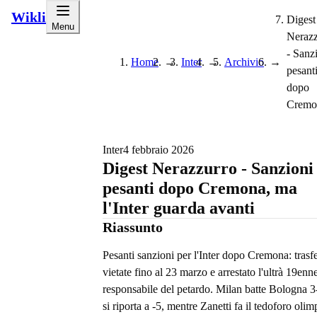
Wikli
Digest
Menu
Nerazz
- Sanz
Home
→
Inter
→
Archivio
→
pesant
dopo
Cremon
Inter
4 febbraio 2026
Digest Nerazzurro - Sanzioni
pesanti dopo Cremona, ma
l'Inter guarda avanti
Riassunto
Pesanti sanzioni per l'Inter dopo Cremona: trasfe
vietate fino al 23 marzo e arrestato l'ultrà 19enn
responsabile del petardo. Milan batte Bologna 3
si riporta a -5, mentre Zanetti fa il tedoforo olim