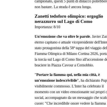
campionato, questi 5 punti di distacco potrebber
non bastare. La strada è ancora lunga.
Zanetti tedoforo olimpico: orgoglio
nerazzurro sul Lago di Como
Importanza:
8
/10
Un'emozione che va oltre le parole
. Javier Zan
eterno capitano e attuale vicepresidente dell'Inter
stato protagonista della 58ª tappa del viaggio del
Fiamma Olimpica di Milano Cortina 2026, port
la torcia sul Lago di Como fino all'accensione d
braciere in Piazza Cavour a Cernobbio.
"
Portare la fiamma qui, nella mia città, è
un'emozione indescrivibile
", ha dichiarato Pup
visibilmente commosso. L'Inter ha celebrato il
momento con un video emozionante sui propri c
social, accompagnato da un messaggio che scald
cuore: "Che incredibile onore vedere la fiamma