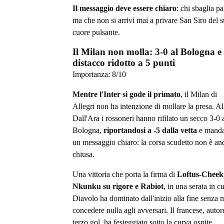
Il messaggio deve essere chiaro
: chi sbaglia p
ma che non si arrivi mai a privare San Siro del 
cuore pulsante.
Il Milan non molla: 3-0 al Bologna e
distacco ridotto a 5 punti
Importanza:
8
/10
Mentre l'Inter si gode il primato
, il Milan di
Allegri non ha intenzione di mollare la presa. Al
Dall'Ara i rossoneri hanno rifilato un secco 3-0 
Bologna,
riportandosi a -5 dalla vetta
e mand
un messaggio chiaro: la corsa scudetto non è an
chiusa.
Una vittoria che porta la firma di
Loftus-Cheek
Nkunku su rigore e Rabiot
, in una serata in cu
Diavolo ha dominato dall'inizio alla fine senza 
concedere nulla agli avversari. Il francese, autor
terzo gol, ha festeggiato sotto la curva ospite