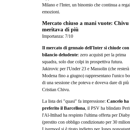
Milano e l'Inter, un binomio che continua a rega
emozioni.
Mercato chiuso a mani vuote: Chivu
meritava di più
Importanza:
7
/10
Il mercato di gennaio dell'Inter si chiude con
bilancio deludente
: zero acquisti per la prima
squadra, solo due colpi in prospettiva futura.
Jakirovic per l'Under 23 e Massolin (che resterà 
Modena fino a giugno) rappresentano l'unico bo
di una sessione che poteva e doveva dare di più
Cristian Chivu.
La lista dei "quasi" fa impressione:
Cancelo ha
preferito il Barcellona
, il PSV ha blindato Peri
l'Al-Ittihad ha respinto l'ultima offerta per Diaby
(prestito con obbligo condizionato per 30 milioni
Liverpool si è tirato indietro per Jones nonostan