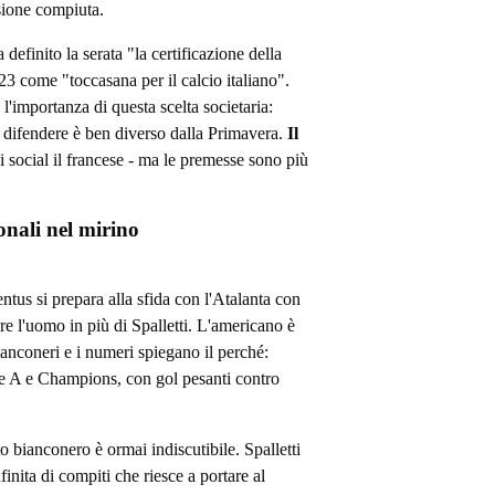
sione compiuta.
 definito la serata "la certificazione della
23 come "toccasana per il calcio italiano".
'importanza di questa scelta societaria:
a difendere è ben diverso dalla Primavera.
Il
ui social il francese - ma le premesse sono più
nali nel mirino
entus si prepara alla sfida con l'Atalanta con
e l'uomo in più di Spalletti. L'americano è
ianconeri e i numeri spiegano il perché:
rie A e Champions, con gol pesanti contro
o bianconero è ormai indiscutibile. Spalletti
nfinita di compiti che riesce a portare al