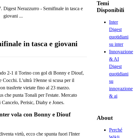
Temi
Digest Nerazzurro - Semifinale in tasca e
Disponibili
→
giovani ...
Inter
Digest
quotidiani
finale in tasca e giovani
su inter
Innovazione
& AI
Digest
endo 2-1 il Torino con gol di Bonny e Diouf,
quotidiani
 Cocchi. L'ultrà 19enne si scusa per il
su
n trasferte vietate fino al 23 marzo.
innovazione
 che punta Tonali per l'estate. Mercato
& ai
 Cancelo, Perisic, Diaby e Jones.
'Inter vola con Bonny e Diouf
About
Perché
diventa virtù, ecco che spunta fuori l'Inter
Wikli