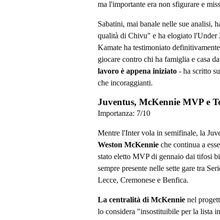
ma l'importante era non sfigurare e mis
Sabatini, mai banale nelle sue analisi, ha
qualità di Chivu" e ha elogiato l'Under 
Kamate ha testimoniato definitivamente l
giocare contro chi ha famiglia e casa d
lavoro è appena iniziato
- ha scritto s
che incoraggianti.
Juventus, McKennie MVP e To
Importanza:
7
/10
Mentre l'Inter vola in semifinale, la Juv
Weston McKennie
che continua a esser
stato eletto MVP di gennaio dai tifosi b
sempre presente nelle sette gare tra Se
Lecce, Cremonese e Benfica.
La centralità di McKennie
nel progett
lo considera "insostituibile per la lista i