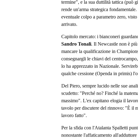
termine", e la sua duttilità tattica (può 
rende un'arma strategica fondamentale. 
eventuale colpo a parametro zero, visto
arrivato.
Capitolo mercato: i bianconeri guardano g
Sandro Tonali
. Il Newcastle non è più 
mancare la qualificazione in Champions 
consegnargli le chiavi del centrocampo,
lo ha apprezzato in Nazionale. Servire
qualche cessione (Openda in primis) l'op
Del Piero, sempre lucido nelle sue anali
scudetto: "Perché no? Finché la matema
massimo". L'ex capitano elogia il lavoro 
tavolo per discutere del rinnovo: "È il 
lavoro fatto".
Per la sfida con l'Atalanta Spalletti punt
nonostante l'affaticamento all'adduttor