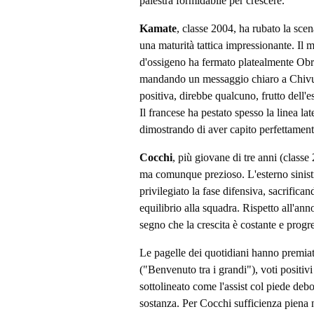
palestra formidabile per crescere.
Kamate
, classe 2004, ha rubato la scen
una maturità tattica impressionante. Il
d'ossigeno ha fermato platealmente Obr
mandando un messaggio chiaro a Chivu
positiva, direbbe qualcuno, frutto dell
Il francese ha pestato spesso la linea lat
dimostrando di aver capito perfettamen
Cocchi
, più giovane di tre anni (classe
ma comunque prezioso. L'esterno sinis
privilegiato la fase difensiva, sacrific
equilibrio alla squadra. Rispetto all'an
segno che la crescita è costante e progr
Le pagelle dei quotidiani hanno premia
("Benvenuto tra i grandi"), voti positiv
sottolineato come l'assist col piede debol
sostanza. Per Cocchi sufficienza piena 