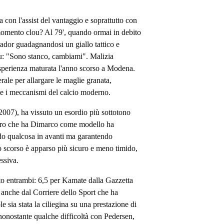
a con l'assist del vantaggio e soprattutto con
 momento clou? Al 79', quando ormai in debito
ador guadagnandosi un giallo tattico e
: "Sono stanco, cambiami". Malizia
'esperienza maturata l'anno scorso a Modena.
erale per allargare le maglie granata,
te i meccanismi del calcio moderno.
 2007), ha vissuto un esordio più sottotono
tro che ha Dimarco come modello ha
ando qualcosa in avanti ma garantendo
no scorso è apparso più sicuro e meno timido,
essiva.
to entrambi: 6,5 per Kamate dalla Gazzetta
i anche dal Corriere dello Sport che ha
e sia stata la ciliegina su una prestazione di
nonostante qualche difficoltà con Pedersen,