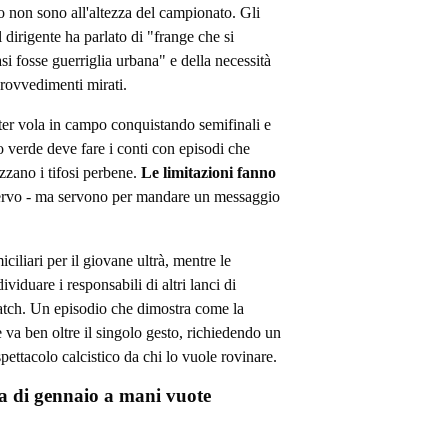
o non sono all'altezza del campionato. Gli
l dirigente ha parlato di "frange che si
i fosse guerriglia urbana" e della necessità
rovvedimenti mirati.
nter vola in campo conquistando semifinali e
lo verde deve fare i conti con episodi che
zzano i tifosi perbene.
Le limitazioni fanno
rvo - ma servono per mandare un messaggio
iliari per il giovane ultrà, mentre le
iduare i responsabili di altri lanci di
match. Un episodio che dimostra come la
 va ben oltre il singolo gesto, richiedendo un
spettacolo calcistico da chi lo vuole rovinare.
ena di gennaio a mani vuote