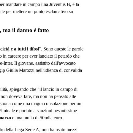
er mandare in campo una Juventus B, e la
bile per mettere un punto esclamativo su
, ma il danno è fatto
tà e a tutti i tifosi
". Sono queste le parole
o in carcere per aver lanciato il petardo che
-Inter. Il giovane, assistito dall'avvocato
 gip Giulia Marozzi nell'udienza di convalida
lità, spiegando che "il lancio in campo di
e non doveva fare, ma non ha pensato alle
 suona come una magra consolazione per un
 Viminale e portato a sanzioni pesantissime
 marzo
e una multa di 50mila euro.
to della Lega Serie A, non ha usato mezzi