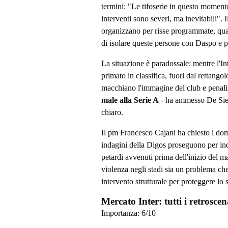
termini: "Le tifoserie in questo moment
interventi sono severi, ma inevitabili". I
organizzano per risse programmate, quas
di isolare queste persone con Daspo e p
La situazione è paradossale: mentre l'I
primato in classifica, fuori dal rettango
macchiano l'immagine del club e penali
male alla Serie A
- ha ammesso De Sie
chiaro.
Il pm Francesco Cajani ha chiesto i domic
indagini della Digos proseguono per indiv
petardi avvenuti prima dell'inizio del 
violenza negli stadi sia un problema che
intervento strutturale per proteggere lo 
Mercato Inter: tutti i retrosc
Importanza:
6
/10