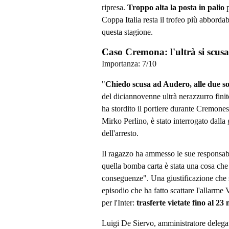
ripresa.
Troppo alta la posta in palio
p
Coppa Italia resta il trofeo più abborda
questa stagione.
Caso Cremona: l'ultrà si scusa
Importanza:
7
/10
"
Chiedo scusa ad Audero, alle due socie
del diciannovenne ultrà nerazzurro finit
ha stordito il portiere durante Cremonese
Mirko Perlino, è stato interrogato dalla
dell'arresto.
Il ragazzo ha ammesso le sue responsabi
quella bomba carta è stata una cosa ch
conseguenze". Una giustificazione che
episodio che ha fatto scattare l'allarme
per l'Inter:
trasferte vietate fino al 23
Luigi De Siervo, amministratore delega