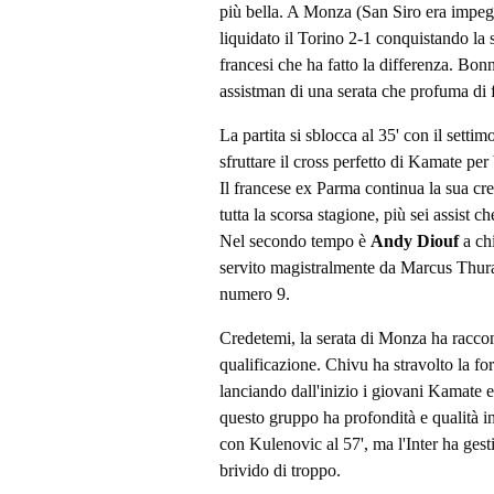
più bella. A Monza (San Siro era impeg
liquidato il Torino 2-1 conquistando la 
francesi che ha fatto la differenza. Bo
assistman di una serata che profuma di 
La partita si sblocca al 35' con il setti
sfruttare il cross perfetto di Kamate per 
Il francese ex Parma continua la sua cres
tutta la scorsa stagione, più sei assist
Nel secondo tempo è
Andy Diouf
a chi
servito magistralmente da Marcus Thura
numero 9.
Credetemi, la serata di Monza ha racco
qualificazione. Chivu ha stravolto la f
lanciando dall'inizio i giovani Kamate 
questo gruppo ha profondità e qualità in
con Kulenovic al 57', ma l'Inter ha gest
brivido di troppo.