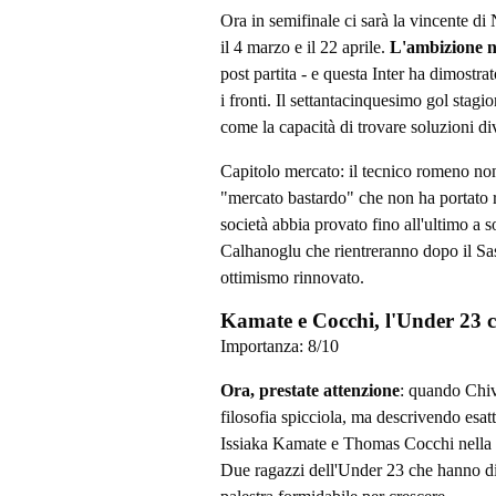
Ora in semifinale ci sarà la vincente di
il 4 marzo e il 22 aprile.
L'ambizione 
post partita - e questa Inter ha dimostrat
i fronti. Il settantacinquesimo gol stag
come la capacità di trovare soluzioni div
Capitolo mercato: il tecnico romeno non
"mercato bastardo" che non ha portato r
società abbia provato fino all'ultimo a s
Calhanoglu che rientreranno dopo il Sas
ottimismo rinnovato.
Kamate e Cocchi, l'Under 23 c
Importanza:
8
/10
Ora, prestate attenzione
: quando Chiv
filosofia spicciola, ma descrivendo esa
Issiaka Kamate e Thomas Cocchi nella lor
Due ragazzi dell'Under 23 che hanno d