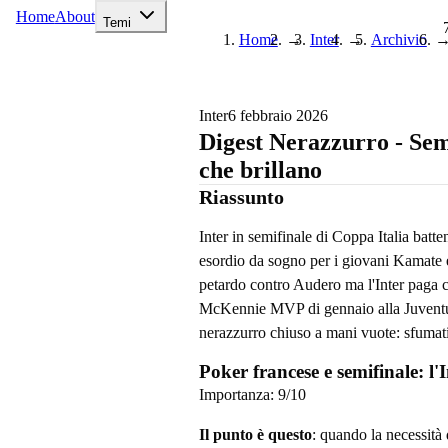
Home
About
Temi
Home
→
Inter
→
Archivio
Inter
6 febbraio 2026
Digest Nerazzurro - Semi
che brillano
Riassunto
Inter in semifinale di Coppa Italia batt
esordio da sogno per i giovani Kamate e
petardo contro Audero ma l'Inter paga co
McKennie MVP di gennaio alla Juventus
nerazzurro chiuso a mani vuote: sfumati
Poker francese e semifinale: l
Importanza:
9
/10
Il punto è questo
: quando la necessità 