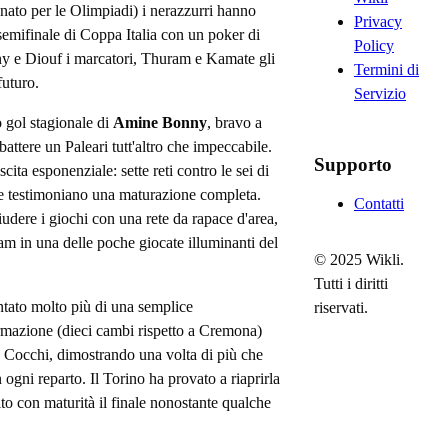
nato per le Olimpiadi) i nerazzurri hanno
Privacy
semifinale di Coppa Italia con un poker di
Policy
nny e Diouf i marcatori, Thuram e Kamate gli
Termini di
futuro.
Servizio
mo gol stagionale di
Amine Bonny
, bravo a
battere un Paleari tutt'altro che impeccabile.
Supporto
cita esponenziale: sette reti contro le sei di
 che testimoniano una maturazione completa.
Contatti
udere i giochi con una rete da rapace d'area,
m in una delle poche giocate illuminanti del
© 2025 Wikli.
Tutti i diritti
ntato molto più di una semplice
riservati.
ormazione (dieci cambi rispetto a Cremona)
e Cocchi, dimostrando una volta di più che
 ogni reparto. Il Torino ha provato a riaprirla
ito con maturità il finale nonostante qualche