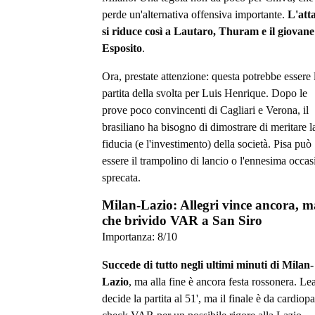
perde un'alternativa offensiva importante.
L'att
si riduce così a Lautaro, Thuram e il giovane
Esposito
.
Ora, prestate attenzione: questa potrebbe essere 
partita della svolta per Luis Henrique. Dopo le
prove poco convincenti di Cagliari e Verona, il
brasiliano ha bisogno di dimostrare di meritare l
fiducia (e l'investimento) della società. Pisa può
essere il trampolino di lancio o l'ennesima occa
sprecata.
Milan-Lazio: Allegri vince ancora, m
che brivido VAR a San Siro
Importanza:
8
/10
Succede di tutto negli ultimi minuti di Milan-
Lazio
, ma alla fine è ancora festa rossonera. Le
decide la partita al 51', ma il finale è da cardiop