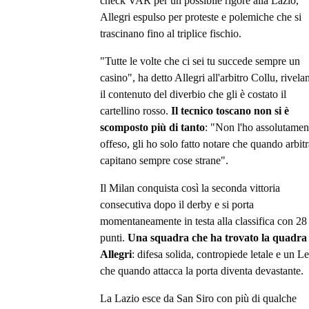
check VAR per un possibile rigore alla Lazio,
Allegri espulso per proteste e polemiche che si
trascinano fino al triplice fischio.
"Tutte le volte che ci sei tu succede sempre un
casino", ha detto Allegri all'arbitro Collu, rivel
il contenuto del diverbio che gli è costato il
cartellino rosso.
Il tecnico toscano non si è
scomposto più di tanto
: "Non l'ho assolutamen
offeso, gli ho solo fatto notare che quando arbitr
capitano sempre cose strane".
Il Milan conquista così la seconda vittoria
consecutiva dopo il derby e si porta
momentaneamente in testa alla classifica con 28
punti.
Una squadra che ha trovato la quadra
Allegri
: difesa solida, contropiede letale e un L
che quando attacca la porta diventa devastante.
La Lazio esce da San Siro con più di qualche