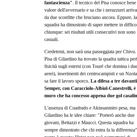
fantascienza"
. Il tecnico del Pisa conosce bene 
valore dell'avversario e sa che i nerazzurri arriv
da due sconfitte che bruciano ancora. Eppure, la
squadra ha dimostrato di saper mettere in diffico
chiunque: sei risultati utili consecutivi non sono
casuali.
Credetemi, non sarà una passeggiata per Chivu. 
Pisa di Gilardino ha trovato la quadra tattica perf
fisicità sugli esterni (con Touré che domina i due
aerei), inserimenti dei centrocampisti e un Nzol
sa fare il lavoro sporco.
La difesa a tre davanti
Semper, con Caracciolo-Albiol-Canestrelli, è
muro che ha concesso appena due gol casali
L'assenza di Cuadrado e Akinsanmiro pesa, ma
Gilardino ha le idee chiare: "Porterò anche due
giovani, Bettazzi e Maucci. Questa squadra ha
sempre dimostrato che chi entra fa la differenza".