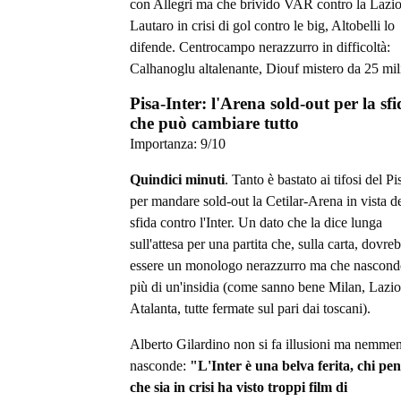
con Allegri ma che brivido VAR contro la Lazio
Lautaro in crisi di gol contro le big, Altobelli lo
difende. Centrocampo nerazzurro in difficoltà:
Calhanoglu altalenante, Diouf mistero da 25 mil
Pisa-Inter: l'Arena sold-out per la sf
che può cambiare tutto
Importanza:
9
/10
Quindici minuti
. Tanto è bastato ai tifosi del Pi
per mandare sold-out la Cetilar-Arena in vista de
sfida contro l'Inter. Un dato che la dice lunga
sull'attesa per una partita che, sulla carta, dovre
essere un monologo nerazzurro ma che nascond
più di un'insidia (come sanno bene Milan, Lazio
Atalanta, tutte fermate sul pari dai toscani).
Alberto Gilardino non si fa illusioni ma nemmen
nasconde:
"L'Inter è una belva ferita, chi pe
che sia in crisi ha visto troppi film di