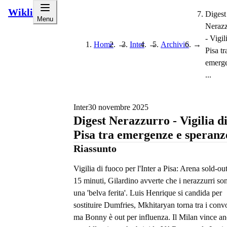
Wikli
Digest
Menu
Nerazz
- Vigil
Home
→
Inter
→
Archivio
→
Pisa tr
emerg
...
Inter
30 novembre 2025
Digest Nerazzurro - Vigilia d
Pisa tra emergenze e speranz
Riassunto
Vigilia di fuoco per l'Inter a Pisa: Arena sold-out
15 minuti, Gilardino avverte che i nerazzurri so
una 'belva ferita'. Luis Henrique si candida per
sostituire Dumfries, Mkhitaryan torna tra i conv
ma Bonny è out per influenza. Il Milan vince a