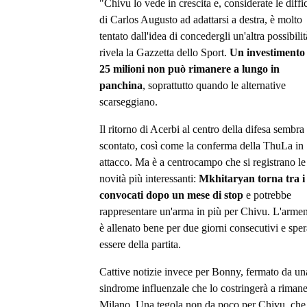
"Chivu lo vede in crescita e, considerate le diffi
di Carlos Augusto ad adattarsi a destra, è molto
tentato dall'idea di concedergli un'altra possibilit
rivela la Gazzetta dello Sport.
Un investimento
25 milioni non può rimanere a lungo in
panchina
, soprattutto quando le alternative
scarseggiano.
Il ritorno di Acerbi al centro della difesa sembra
scontato, così come la conferma della ThuLa in
attacco. Ma è a centrocampo che si registrano le
novità più interessanti:
Mkhitaryan torna tra i
convocati dopo un mese di stop
e potrebbe
rappresentare un'arma in più per Chivu. L'armen
è allenato bene per due giorni consecutivi e sper
essere della partita.
Cattive notizie invece per Bonny, fermato da un
sindrome influenzale che lo costringerà a rimane
Milano. Una tegola non da poco per Chivu, che