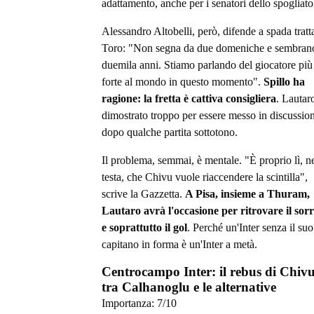
adattamento, anche per i senatori dello spogliato
Alessandro Altobelli, però, difende a spada tratta
Toro: "Non segna da due domeniche e sembran
duemila anni. Stiamo parlando del giocatore più
forte al mondo in questo momento".
Spillo ha
ragione: la fretta è cattiva consigliera
. Lautar
dimostrato troppo per essere messo in discussio
dopo qualche partita sottotono.
Il problema, semmai, è mentale. "È proprio lì, ne
testa, che Chivu vuole riaccendere la scintilla",
scrive la Gazzetta.
A Pisa, insieme a Thuram,
Lautaro avrà l'occasione per ritrovare il sorr
e soprattutto il gol
. Perché un'Inter senza il suo
capitano in forma è un'Inter a metà.
Centrocampo Inter: il rebus di Chiv
tra Calhanoglu e le alternative
Importanza:
7
/10