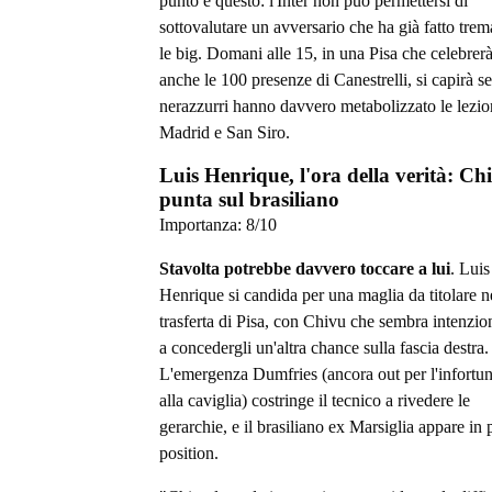
punto è questo: l'Inter non può permettersi di
sottovalutare un avversario che ha già fatto trem
le big. Domani alle 15, in una Pisa che celebrer
anche le 100 presenze di Canestrelli, si capirà se
nerazzurri hanno davvero metabolizzato le lezio
Madrid e San Siro.
Luis Henrique, l'ora della verità: Ch
punta sul brasiliano
Importanza:
8
/10
Stavolta potrebbe davvero toccare a lui
. Luis
Henrique si candida per una maglia da titolare n
trasferta di Pisa, con Chivu che sembra intenzio
a concedergli un'altra chance sulla fascia destra.
L'emergenza Dumfries (ancora out per l'infortu
alla caviglia) costringe il tecnico a rivedere le
gerarchie, e il brasiliano ex Marsiglia appare in 
position.