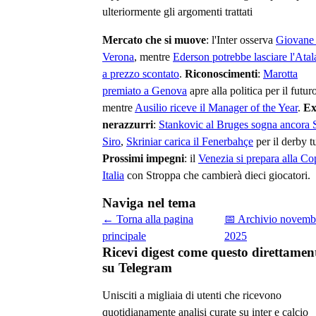
ulteriormente gli argomenti trattati
Mercato che si muove
: l'Inter osserva
Giovane 
Verona
, mentre
Ederson potrebbe lasciare l'Atal
a prezzo scontato
.
Riconoscimenti
:
Marotta
premiato a Genova
apre alla politica per il futur
mentre
Ausilio riceve il Manager of the Year
.
E
nerazzurri
:
Stankovic al Bruges sogna ancora 
Siro
,
Skriniar carica il Fenerbahçe
per il derby t
Prossimi impegni
: il
Venezia si prepara alla C
Italia
con Stroppa che cambierà dieci giocatori.
Naviga nel tema
← Torna alla pagina
📅 Archivio
novemb
principale
2025
Ricevi digest come questo direttamen
su Telegram
Unisciti a migliaia di utenti che ricevono
quotidianamente analisi curate su
inter e calcio