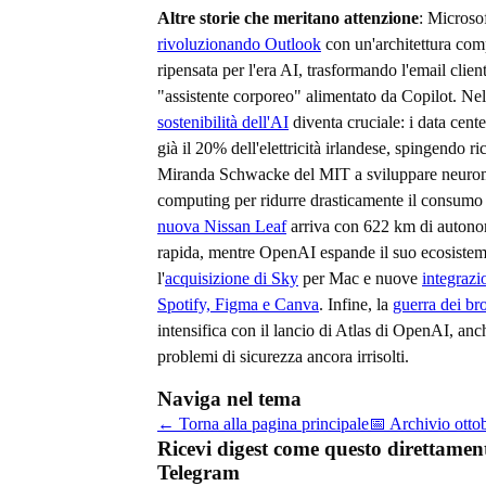
Altre storie che meritano attenzione
: Microsof
rivoluzionando Outlook
con un'architettura co
ripensata per l'era AI, trasformando l'email clien
"assistente corporeo" alimentato da Copilot. Nel
sostenibilità dell'AI
diventa cruciale: i data cen
già il 20% dell'elettricità irlandese, spingendo r
Miranda Schwacke del MIT a sviluppare neuro
computing per ridurre drasticamente il consumo
nuova Nissan Leaf
arriva con 622 km di autonom
rapida, mentre OpenAI espande il suo ecosiste
l'
acquisizione di Sky
per Mac e nuove
integrazi
Spotify, Figma e Canva
. Infine, la
guerra dei br
intensifica con il lancio di Atlas di OpenAI, anc
problemi di sicurezza ancora irrisolti.
Naviga nel tema
← Torna alla pagina principale
📅 Archivio
otto
Ricevi digest come questo direttamen
Telegram