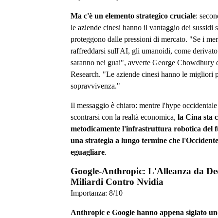
Ma c'è un elemento strategico cruciale
: second
le aziende cinesi hanno il vantaggio dei sussidi st
proteggono dalle pressioni di mercato. "Se i mer
raffreddarsi sull'AI, gli umanoidi, come derivato
saranno nei guai", avverte George Chowdhury 
Research. "Le aziende cinesi hanno le migliori po
sopravvivenza."
Il messaggio è chiaro: mentre l'hype occidentale 
scontrarsi con la realtà economica,
la Cina sta 
metodicamente l'infrastruttura robotica del 
una strategia a lungo termine che l'Occidente
eguagliare
.
Google-Anthropic: L'Alleanza da Dec
Miliardi Contro Nvidia
Importanza:
8
/10
Anthropic e Google hanno appena siglato uno