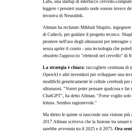
Labs, una startup di interfacce cervello-compute
leggere i pensieri usando onde sonore invece del
invasiva di Neuralink.
Altman ha reclutato Mikhail Shapiro, ingegnere
di Caltech, per guidare il progetto tecnico. Shap
pioniere nell'uso degli ultrasuoni per interagire c
senza aprire il cranio - una tecnologia che potre
obsoleto l'approccio "elettrodi nel cervello" di 
La strategia è chiara
: raccogliere centinaia di 
OpenAI e altri investitori per sviluppare una te
modifichi geneticamente le cellule cerebrali per 
ultrasuoni. "Vorrei poter pensare qualcosa e far
ChatGPT", ha detto Altman. "Forse voglio solo 
lettura. Sembra ragionevole."
Ma dietro le quinte si nasconde una visione più
2017 Altman scriveva che la fusione tra umani 
sarebbe avvenuta tra il 2025 e il 2075.
Ora sem