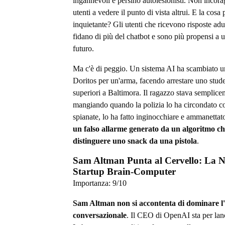
ingannevoli e persino autolesionisti. Non incora
utenti a vedere il punto di vista altrui. E la cosa 
inquietante? Gli utenti che ricevono risposte adul
fidano di più del chatbot e sono più propensi a u
futuro.
Ma c'è di peggio. Un sistema AI ha scambiato u
Doritos per un'arma, facendo arrestare uno stude
superiori a Baltimora. Il ragazzo stava semplic
mangiando quando la polizia lo ha circondato co
spianate, lo ha fatto inginocchiare e ammanettat
un falso allarme generato da un algoritmo ch
distinguere uno snack da una pistola
.
Sam Altman Punta al Cervello: La 
Startup Brain-Computer
Importanza:
9
/10
Sam Altman non si accontenta di dominare l
conversazionale
. Il CEO di OpenAI sta per la