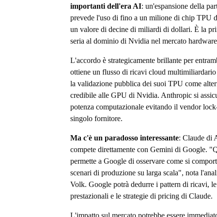
importanti dell'era AI
: un'espansione della par
prevede l'uso di fino a un milione di chip TPU 
un valore di decine di miliardi di dollari. È la pr
seria al dominio di Nvidia nel mercato hardware
L'accordo è strategicamente brillante per entra
ottiene un flusso di ricavi cloud multimiliardario 
la validazione pubblica dei suoi TPU come alter
credibile alle GPU di Nvidia. Anthropic si assic
potenza computazionale evitando il vendor lock
singolo fornitore.
Ma c'è un paradosso interessante
: Claude di 
compete direttamente con Gemini di Google. "Q
permette a Google di osservare come si comport
scenari di produzione su larga scala", nota l'anal
Volk. Google potrà dedurre i pattern di ricavi, le 
prestazionali e le strategie di pricing di Claude.
L'impatto sul mercato potrebbe essere immediato: