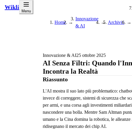
Wikli
Menu
Innovazione
Home
→
→
Archivio
→
& AI
Innovazione & AI
25 ottobre 2025
AI Senza Filtri: Quando l'In
Incontra la Realtà
Riassunto
L'AI mostra il suo lato più problematico: chatbo
invece di correggere, sistemi di sicurezza che 
per armi, e una corsa agli investimenti miliardar
nascondere una bolla. Mentre Sam Altman punta
umano e la Cina domina la robotica, le alleanze 
ridisegnano il mercato dei chip AI.