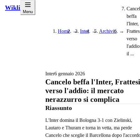
Wikli
Cance
Menu
beffa
l'Inter,
Home
→
Inter
→
Archivio
→
Frattes
verso
l'addio
il ...
Inter
6 gennaio 2026
Cancelo beffa l'Inter, Frattes
verso l'addio: il mercato
nerazzurro si complica
Riassunto
L'Inter domina il Bologna 3-1 con Zielinski,
Lautaro e Thuram e torna in vetta, ma perde
Cancelo che sceglie il Barcellona dopo l'accord