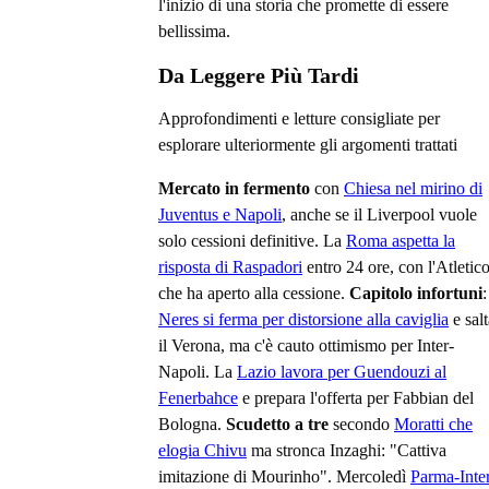
l'inizio di una storia che promette di essere
bellissima.
Da Leggere Più Tardi
Approfondimenti e letture consigliate per
esplorare ulteriormente gli argomenti trattati
Mercato in fermento
con
Chiesa nel mirino di
Juventus e Napoli
, anche se il Liverpool vuole
solo cessioni definitive. La
Roma aspetta la
risposta di Raspadori
entro 24 ore, con l'Atletic
che ha aperto alla cessione.
Capitolo infortuni
:
Neres si ferma per distorsione alla caviglia
e salt
il Verona, ma c'è cauto ottimismo per Inter-
Napoli. La
Lazio lavora per Guendouzi al
Fenerbahce
e prepara l'offerta per Fabbian del
Bologna.
Scudetto a tre
secondo
Moratti che
elogia Chivu
ma stronca Inzaghi: "Cattiva
imitazione di Mourinho". Mercoledì
Parma-Inte