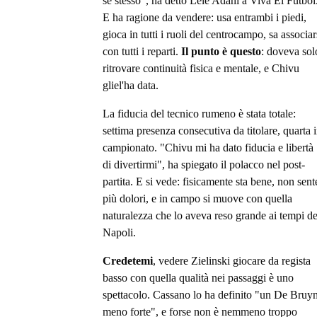
se stesso", ha detto Lele Adani a Viva El Futbol
E ha ragione da vendere: usa entrambi i piedi,
gioca in tutti i ruoli del centrocampo, sa associar
con tutti i reparti.
Il punto è questo
: doveva sol
ritrovare continuità fisica e mentale, e Chivu
gliel'ha data.
La fiducia del tecnico rumeno è stata totale:
settima presenza consecutiva da titolare, quarta 
campionato. "Chivu mi ha dato fiducia e libertà
di divertirmi", ha spiegato il polacco nel post-
partita. E si vede: fisicamente sta bene, non sent
più dolori, e in campo si muove con quella
naturalezza che lo aveva reso grande ai tempi de
Napoli.
Credetemi
, vedere Zielinski giocare da regista
basso con quella qualità nei passaggi è uno
spettacolo. Cassano lo ha definito "un De Bruy
meno forte", e forse non è nemmeno troppo