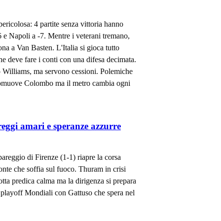
 pericolosa: 4 partite senza vittoria hanno
6 e Napoli a -7. Mentre i veterani tremano,
na a Van Basten. L'Italia si gioca tutto
he deve fare i conti con una difesa decimata.
co Williams, ma servono cessioni. Polemiche
 promuove Colombo ma il metro cambia ogni
areggi amari e speranze azzurre
 pareggio di Firenze (1-1) riapre la corsa
nte che soffia sul fuoco. Thuram in crisi
tta predica calma ma la dirigenza si prepara
 ai playoff Mondiali con Gattuso che spera nel