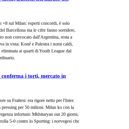
n +8 sul Milan: esperti concordi, è solo
del Barcellona ma le cifre fanno sorridere,
aro non convocato dall'Argentina, resta a
a in vista: Koné e Palestra i nomi caldi,
 eliminata ai quarti di Youth League dal
rdinario.
onferma i torti, mercato in
 su Frattesi: era rigore netto per l'Inter.
n pressing per 50 milioni. Milan ko con la
ergenza infortuni: Mkhitaryan out 20 giorni,
olla 5-0 contro lo Sporting: i norvegesi che
.