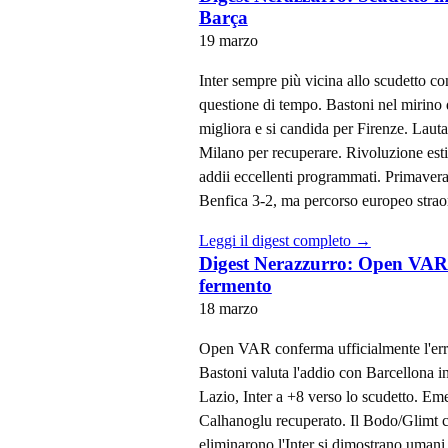
Barça
19 marzo
Inter sempre più vicina allo scudetto co
questione di tempo. Bastoni nel mirino 
migliora e si candida per Firenze. Laut
Milano per recuperare. Rivoluzione estiv
addii eccellenti programmati. Primavera
Benfica 3-2, ma percorso europeo strao
Leggi il digest completo →
Digest Nerazzurro: Open VAR c
fermento
18 marzo
Open VAR conferma ufficialmente l'errore
Bastoni valuta l'addio con Barcellona i
Lazio, Inter a +8 verso lo scudetto. Em
Calhanoglu recuperato. Il Bodo/Glimt cr
eliminarono l'Inter si dimostrano umani