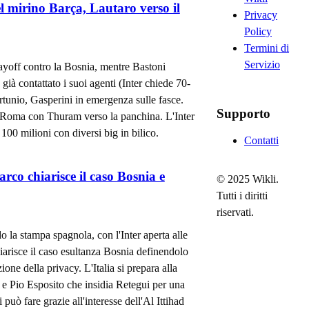
l mirino Barça, Lautaro verso il
Privacy
Policy
Termini di
Servizio
layoff contro la Bosnia, mentre Bastoni
già contattato i suoi agenti (Inter chiede 70-
ortunio, Gasperini in emergenza sulle fasce.
Supporto
la Roma con Thuram verso la panchina. L'Inter
 100 milioni con diversi big in bilico.
Contatti
rco chiarisce il caso Bosnia e
© 2025 Wikli.
Tutti i diritti
riservati.
o la stampa spagnola, con l'Inter aperta alle
iarisce il caso esultanza Bosnia definendolo
ione della privacy. L'Italia si prepara alla
e Pio Esposito che insidia Retegui per una
può fare grazie all'interesse dell'Al Ittihad