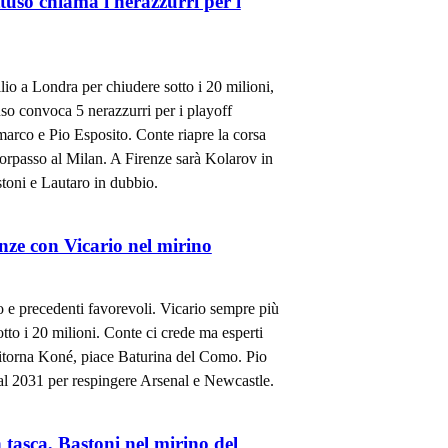
tuso chiama i nerazzurri per i
ilio a Londra per chiudere sotto i 20 milioni,
uso convoca 5 nerazzurri per i playoff
marco e Pio Esposito. Conte riapre la corsa
 sorpasso al Milan. A Firenze sarà Kolarov in
stoni e Lautaro in dubbio.
nze con Vicario nel mirino
 e precedenti favorevoli. Vicario sempre più
tto i 20 milioni. Conte ci crede ma esperti
itorna Koné, piace Baturina del Como. Pio
al 2031 per respingere Arsenal e Newcastle.
 tasca, Bastoni nel mirino del