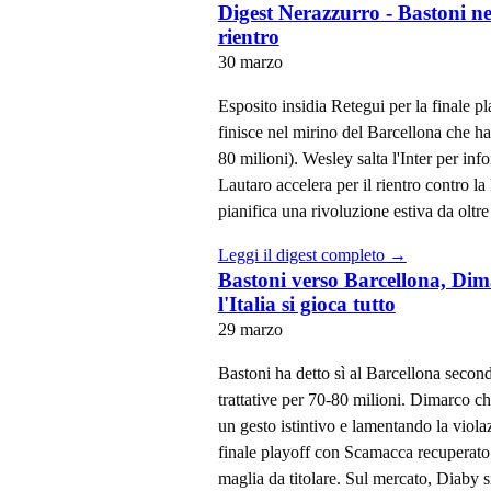
Digest Nerazzurro - Bastoni ne
rientro
30 marzo
Esposito insidia Retegui per la finale p
finisce nel mirino del Barcellona che ha 
80 milioni). Wesley salta l'Inter per inf
Lautaro accelera per il rientro contro 
pianifica una rivoluzione estiva da oltre
Leggi il digest completo →
Bastoni verso Barcellona, Dima
l'Italia si gioca tutto
29 marzo
Bastoni ha detto sì al Barcellona second
trattative per 70-80 milioni. Dimarco ch
un gesto istintivo e lamentando la violaz
finale playoff con Scamacca recuperato 
maglia da titolare. Sul mercato, Diaby si 