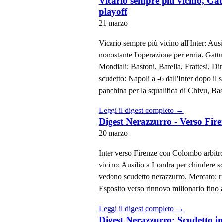
Vicario sempre più vicino, Gat
playoff
21 marzo
Vicario sempre più vicino all'Inter: Aus
nonostante l'operazione per ernia. Gatt
Mondiali: Bastoni, Barella, Frattesi, Di
scudetto: Napoli a -6 dall'Inter dopo il
panchina per la squalifica di Chivu, Ba
Leggi il digest completo →
Digest Nerazzurro - Verso Fire
20 marzo
Inter verso Firenze con Colombo arbitro
vicino: Ausilio a Londra per chiudere so
vedono scudetto nerazzurro. Mercato: r
Esposito verso rinnovo milionario fino 
Leggi il digest completo →
Digest Nerazzurro: Scudetto in