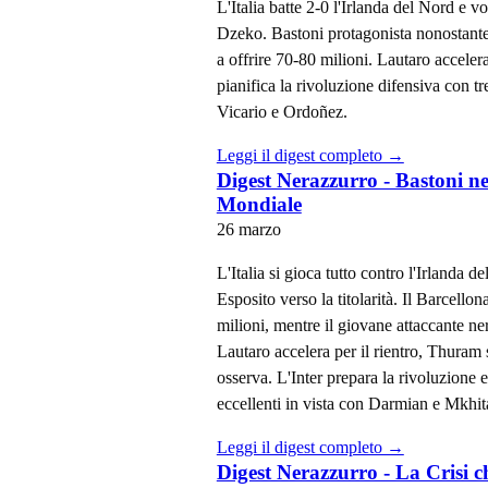
L'Italia batte 2-0 l'Irlanda del Nord e v
Dzeko. Bastoni protagonista nonostante 
a offrire 70-80 milioni. Lautaro accelera
pianifica la rivoluzione difensiva con tre
Vicario e Ordoñez.
Leggi il digest completo →
Digest Nerazzurro - Bastoni ne
Mondiale
26 marzo
L'Italia si gioca tutto contro l'Irlanda 
Esposito verso la titolarità. Il Barcello
milioni, mentre il giovane attaccante n
Lautaro accelera per il rientro, Thuram 
osserva. L'Inter prepara la rivoluzione 
eccellenti in vista con Darmian e Mkhit
Leggi il digest completo →
Digest Nerazzurro - La Crisi c