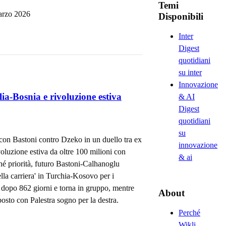
Temi
rzo
2026
Disponibili
Inter
Digest
quotidiani
su inter
Innovazione
lia-Bosnia e rivoluzione estiva
& AI
Digest
quotidiani
su
 con Bastoni contro Dzeko in un duello tra ex
innovazione
voluzione estiva da oltre 100 milioni con
& ai
é priorità, futuro Bastoni-Calhanoglu
ella carriera' in Turchia-Kosovo per i
 dopo 862 giorni e torna in gruppo, mentre
About
posto con Palestra sogno per la destra.
Perché
Wikli