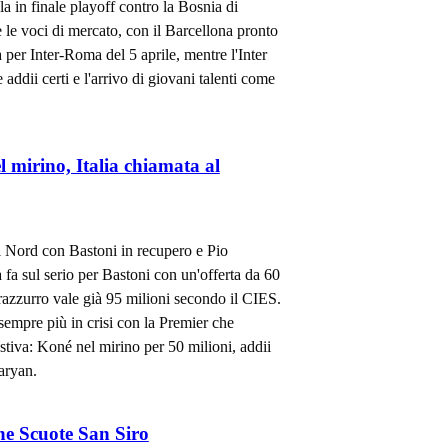
ola in finale playoff contro la Bosnia di
le voci di mercato, con il Barcellona pronto
 per Inter-Roma del 5 aprile, mentre l'Inter
 addii certi e l'arrivo di giovani talenti come
l mirino, Italia chiamata al
del Nord con Bastoni in recupero e Pio
na fa sul serio per Bastoni con un'offerta da 60
erazzurro vale già 95 milioni secondo il CIES.
sempre più in crisi con la Premier che
estiva: Koné nel mirino per 50 milioni, addii
aryan.
he Scuote San Siro