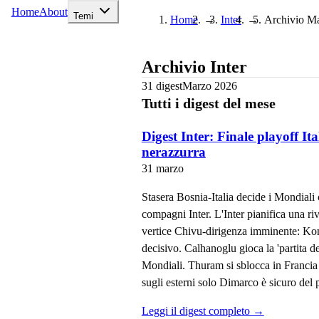
Home
About
Temi
Home
→
Inter
→
Archivio
Ma
Archivio
Inter
31
digest
Marzo
2026
Tutti i digest del mese
Digest Inter: Finale playoff Ita
nerazzurra
31 marzo
Stasera Bosnia-Italia decide i Mondiali
compagni Inter. L'Inter pianifica una ri
vertice Chivu-dirigenza imminente: Kon
decisivo. Calhanoglu gioca la 'partita d
Mondiali. Thuram si sblocca in Francia
sugli esterni solo Dimarco è sicuro del 
Leggi il digest completo →