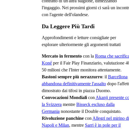
contratto di un'altra stagione, dimezzando
l'ingaggio. Nei prossimi giorni ci sarà un incont
con l'agente dell'olandese.
Da Leggere Più Tardi
Approfondimenti e letture consigliate per
esplorare ulteriormente gli argomenti trattati
Mercato in fermento
con la
Roma che sacrific
Koné
per il Fair Play Finanziario, valutazione 4
50 milioni che l'Inter monitora attentamente.
Bastoni sempre più nerazzurro
: il
Barcellona
abbandona definitivamente l'assalto
dopo l'affet
dimostrato dai tifosi in piazza Duomo.
Convocazioni Mondiali
con
Akanji presente c
la Svizzera
mentre
Bisseck escluso dalla
Germania
nonostante il Double conquistato.
Rivoluzione panchine
con
Allegri nel mirino d
Napoli e Milan
, mentre
Sarri è in pole per il