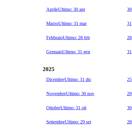
Aprile
Ultimo:
30 apr
30
Marzo
Ultimo:
31 mar
31
Febbraio
Ultimo:
28 feb
28
Gennaio
Ultimo:
31 gen
31
2025
Dicembre
Ultimo:
31 dic
25
Novembre
Ultimo:
30 nov
29
Ottobre
Ultimo:
31 ott
30
Settembre
Ultimo:
29 set
28