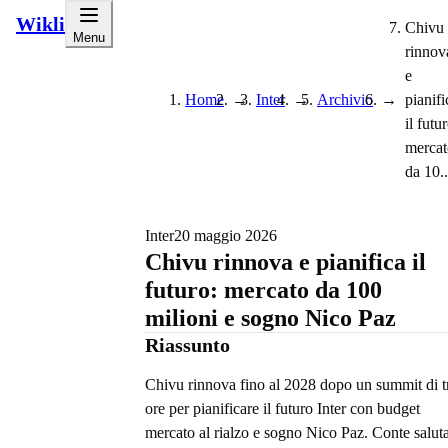
Wikli
Chivu
Menu
rinnov
e
Home
→
Inter
→
Archivio
→
pianifi
il futu
mercat
da 10..
Inter
20 maggio 2026
Chivu rinnova e pianifica il
futuro: mercato da 100
milioni e sogno Nico Paz
Riassunto
Chivu rinnova fino al 2028 dopo un summit di t
ore per pianificare il futuro Inter con budget
mercato al rialzo e sogno Nico Paz. Conte salut