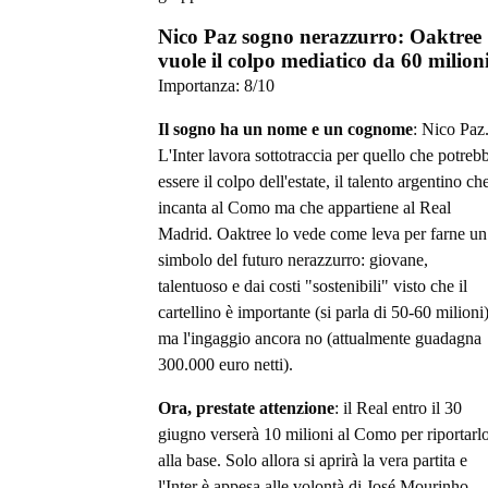
Nico Paz sogno nerazzurro: Oaktree
vuole il colpo mediatico da 60 milion
Importanza:
8
/10
Il sogno ha un nome e un cognome
: Nico Paz
L'Inter lavora sottotraccia per quello che potreb
essere il colpo dell'estate, il talento argentino ch
incanta al Como ma che appartiene al Real
Madrid. Oaktree lo vede come leva per farne un
simbolo del futuro nerazzurro: giovane,
talentuoso e dai costi "sostenibili" visto che il
cartellino è importante (si parla di 50-60 milioni)
ma l'ingaggio ancora no (attualmente guadagna
300.000 euro netti).
Ora, prestate attenzione
: il Real entro il 30
giugno verserà 10 milioni al Como per riportarl
alla base. Solo allora si aprirà la vera partita e
l'Inter è appesa alle volontà di José Mourinho,