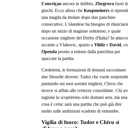
Conceiçao
ancora in dubbio,
Zhegrova
fuori d
giochi. Ecco allora che
Koopmeiners
si riprend
una maglia da titolare dopo due panchine
consecutive. L'olandese ha bisogno di rilanciars
dopo un inizio di stagione sottotono, e quale
occasione migliore del Derby d'Italia? In attacco
accanto a Vlahovic, spazio a
Yildiz
e
David
, c
Openda
pronto a entrare dalla panchina per
spaccare la partita.
Credetemi, le formazioni di domani raccontano
due filosofie diverse: Tudor che vuole sorprend
puntando sui suoi uomini migliori, Chivu che
invece si affida alle certezze consolidate. Chi av
ragione lo scopriremo solo domani sera, ma una
cosa è certa: sarà una partita che può già dire
molto sulle ambizioni scudetto di entrambe.
Vigilia di fuoco: Tudor e Chivu si