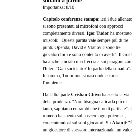
sfidano a parole
Importanza:
8
/10
Capitolo conferenze stampa
: ieri i due allenato
si sono presentati ai microfoni con approcci
completamente diversi.
Igor Tudor
ha mostrato
muscoli: "Questa partita vale sempre più di tre
punti. Openda, David e Vlahovic sono tre
giocatori forti e sono contento di averli". Il croa
ha anche lanciato una frecciata sui paragoni con
l'Inter: "Gap societario? Io parlo della squadra".
Insomma, Tudor non si nasconde e carica
l'ambiente.
Dall'altra parte
Cristian Chivu
ha scelto la via
della prudenza: "Non bisogna caricarla più di
tanto, sappiamo entrambi che tipo di partita è". I
romeno ha spento sul nascere ogni polemica,
concentrandosi sui suoi giocatori. Su
Akanji
: "
un giocatore di spessore internazionale, un valo