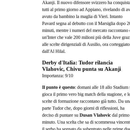
Akanji. Il nuovo difensore svizzero ha conquist
tutti al primo giorno ad Appiano, rivelando di a
avuto da bambino la maglia di Vieri. Intanto
Pavard segna al debutto con il Marsiglia dopo 2
minuti, mentre i numeri del mercato raccontano 
un'Inter che vale 200 milioni più della Juve graz
alle scelte dirigenziali di Ausilio, ora corteggiato
dall'Al Hilal.
Derby d'Italia: Tudor rilancia
Vlahovic, Chivu punta su Akanji
Importanza:
9
/10
Il punto è questo
: domani alle 18 allo Stadium 
gioca il primo vero big match della stagione, e l
scelte di formazione raccontano già tutto. Da un
parte Tudor che, dopo giorni di riflessioni, ha
deciso di puntare su
Dusan Vlahovic
dal primo
minuto. Una scelta che sa di scommessa vincent
il serbo ha segnato da subentrato nelle prime du