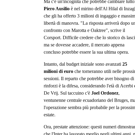
Ma c'è un'incognita che potrebbe cambiare tutto
Piero Ausilio
è nel mirino dell'Al Hilal di Inzag
che gli ha offerto 3 milioni di ingaggio e massi
libertà di manovra. "La risposta arriverà dopo u
confronto con Marotta e Oaktree", scrive il
Corsport. Difficile credere che lo storico ds lasci
ma se dovesse accadere, il mercato appena
concluso potrebbe essere la sua ultima opera.
Intanto, dal budget iniziale sono avanzati
25
milioni di euro
che torneranno utili nelle pross
sessioni. Il reparto che potrebbe aver bisogno di
rinforzi è la difesa, considerando l'età di Acerbi 
De Vrij. Sul taccuino c'è
Joel Ordonez
,
ventunenne centrale ecuadoriano del Bruges, m
l'operazione sembra più probabile per la prossi
estate.
Ora, prestate attenzione: questi numeri dimostra
che l'Inter ha lavorato meglio negli ultimi anni,