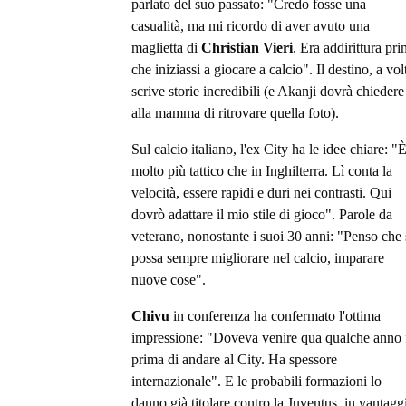
parlato del suo passato: "Credo fosse una
casualità, ma mi ricordo di aver avuto una
maglietta di
Christian Vieri
. Era addirittura pr
che iniziassi a giocare a calcio". Il destino, a vol
scrive storie incredibili (e Akanji dovrà chiedere
alla mamma di ritrovare quella foto).
Sul calcio italiano, l'ex City ha le idee chiare: "
molto più tattico che in Inghilterra. Lì conta la
velocità, essere rapidi e duri nei contrasti. Qui
dovrò adattare il mio stile di gioco". Parole da
veterano, nonostante i suoi 30 anni: "Penso che 
possa sempre migliorare nel calcio, imparare
nuove cose".
Chivu
in conferenza ha confermato l'ottima
impressione: "Doveva venire qua qualche anno 
prima di andare al City. Ha spessore
internazionale". E le probabili formazioni lo
danno già titolare contro la Juventus, in vantagg