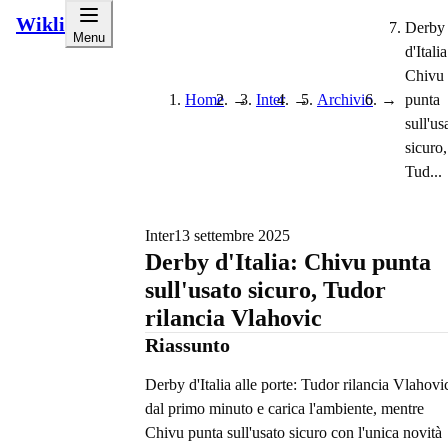
Wikli
Derby
Menu
d'Italia
Chivu
Home
→
Inter
→
Archivio
→
punta
sull'us
sicuro,
Tud...
Inter
13 settembre 2025
Derby d'Italia: Chivu punta
sull'usato sicuro, Tudor
rilancia Vlahovic
Riassunto
Derby d'Italia alle porte: Tudor rilancia Vlahovi
dal primo minuto e carica l'ambiente, mentre
Chivu punta sull'usato sicuro con l'unica novità