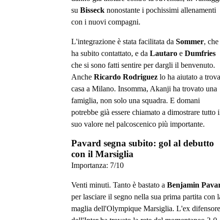
su
Bisseck
nonostante i pochissimi allenamenti
con i nuovi compagni.
L'integrazione è stata facilitata da
Sommer
, che
ha subito contattato, e da
Lautaro
e
Dumfries
che si sono fatti sentire per dargli il benvenuto.
Anche
Ricardo Rodriguez
lo ha aiutato a trov
casa a Milano. Insomma, Akanji ha trovato una
famiglia, non solo una squadra. E domani
potrebbe già essere chiamato a dimostrare tutto i
suo valore nel palcoscenico più importante.
Pavard segna subito: gol al debutto
con il Marsiglia
Importanza:
7
/10
Venti minuti. Tanto è bastato a
Benjamin Pava
per lasciare il segno nella sua prima partita con l
maglia dell'Olympique Marsiglia. L'ex difensor