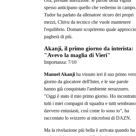
Ora, prestate attenzione: le parole della vigilia
spesso anticipano quello che vedremo in campo
Tudor ha parlato da allenatore sicuro dei propri
mezzi, Chivu da tecnico che vuole mantenere
l'equilibrio. Domani scopriremo quale approcci
pagherà di più.
Akanji, il primo giorno da interista:
"Avevo la maglia di Vieri"
Importanza:
7
/10
Manuel Akanji
ha vissuto ieri il suo primo ver
giorno da giocatore dell'Inter, e le sue parole
hanno già conquistato l'ambiente nerazzurro.
"Oggi è stato il mio primo giorno. Ho incontrat
tutti i miei compagni di squadra e tutti sembrano
davvero entusiasti, così come lo sono io", ha
raccontato lo svizzero ai microfoni di DAZN.
Ma la rivelazione più bella è arrivata quando ha