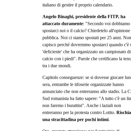
italiano di gestire il proprio calendario.
Angelo Binaghi, presidente della FITP, ha
attaccato duramente
: "Secondo voi dobbiamo
spostarci noi o il calcio? Chiedetelo all'opinione
pubblica. Noi ci siamo spostati per 25 anni. No
capisco perché dovremmo spostarci quando c'è 
'deficiente' che ha organizzato un campionato di
calcio con i piedi". Parole che certificano la ten
tra i due mondi.
Capitolo conseguenze: se si dovesse giocare lun
sera, entrambe le tifoserie organizzate hanno
annunciato che non entreranno allo stadio. La 
Sud romanista ha fatto sapere: "A tutto c'è un lim
non faremo i burattini". Anche i laziali non
entreranno per la protesta contro Lotito.
Rischi
una stracittadina per pochi intimi
.