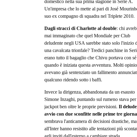
domestico nella sua prima stagione in Serie A.
Un'impresa che lo mette al pari di José Mourinh
suo ex compagno di squadra nel Triplete 2010.
Dagli stracci di Charlotte al double
: chi avre
mai immaginato che quel Mondiale per Club
deludente negli USA sarebbe stato solo l'inizio d
una cavalcata trionfale? Tredici panchine in Ser
erano tutto il bagaglio che Chivu portava con sé
quando è iniziata questa avventura. Molti opinio
avevano già sentenziato un fallimento annunciat
qualcuno ridendo sotto i baffi.
Invece la dirigenza, abbandonata da un esausto
Simone Inzaghi, puntando sul rumeno stava per 
jackpot ben oltre le proprie previsioni.
Il delude
avvio con due sconfitte nelle prime tre giorna
sembrava l'anticamera di decisioni drastiche, ma
all'Inter hanno resistito alle tentazioni più sconta
agli inviti dall'esterno a cambiare strada.