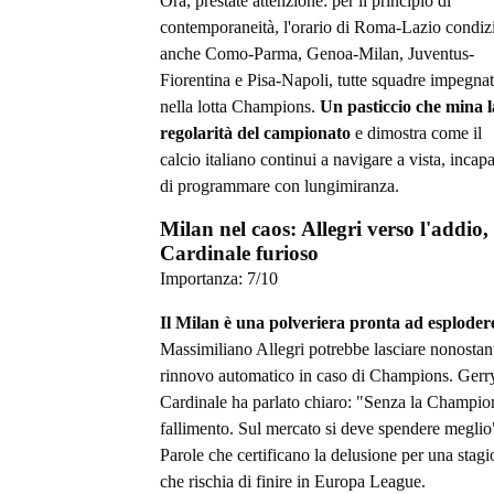
Ora, prestate attenzione: per il principio di
contemporaneità, l'orario di Roma-Lazio condiz
anche Como-Parma, Genoa-Milan, Juventus-
Fiorentina e Pisa-Napoli, tutte squadre impegna
nella lotta Champions.
Un pasticcio che mina l
regolarità del campionato
e dimostra come il
calcio italiano continui a navigare a vista, incap
di programmare con lungimiranza.
Milan nel caos: Allegri verso l'addio,
Cardinale furioso
Importanza:
7
/10
Il Milan è una polveriera pronta ad esploder
Massimiliano Allegri potrebbe lasciare nonostant
rinnovo automatico in caso di Champions. Gerr
Cardinale ha parlato chiaro: "Senza la Champio
fallimento. Sul mercato si deve spendere meglio
Parole che certificano la delusione per una stag
che rischia di finire in Europa League.