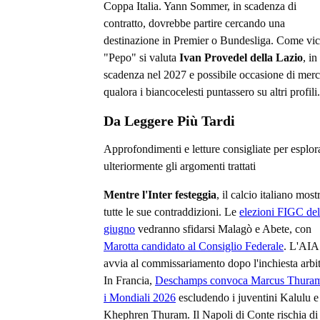
Coppa Italia. Yann Sommer, in scadenza di
contratto, dovrebbe partire cercando una
destinazione in Premier o Bundesliga. Come vic
"Pepo" si valuta
Ivan Provedel della Lazio
, in
scadenza nel 2027 e possibile occasione di merc
qualora i biancocelesti puntassero su altri profili.
Da Leggere Più Tardi
Approfondimenti e letture consigliate per esplor
ulteriormente gli argomenti trattati
Mentre l'Inter festeggia
, il calcio italiano most
tutte le sue contraddizioni. Le
elezioni FIGC de
giugno
vedranno sfidarsi Malagò e Abete, con
Marotta candidato al Consiglio Federale
. L'AIA 
avvia al commissariamento dopo l'inchiesta arbit
In Francia,
Deschamps convoca Marcus Thuram
i Mondiali 2026
escludendo i juventini Kalulu e
Khephren Thuram. Il Napoli di Conte rischia di