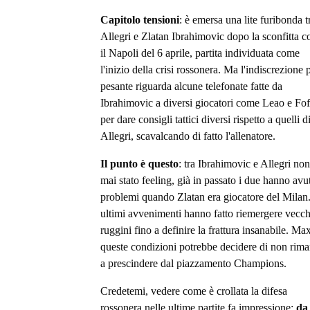
Capitolo tensioni
: è emersa una lite furibonda t
Allegri e Zlatan Ibrahimovic dopo la sconfitta c
il Napoli del 6 aprile, partita individuata come
l'inizio della crisi rossonera. Ma l'indiscrezione 
pesante riguarda alcune telefonate fatte da
Ibrahimovic a diversi giocatori come Leao e Fo
per dare consigli tattici diversi rispetto a quelli d
Allegri, scavalcando di fatto l'allenatore.
Il punto è questo
: tra Ibrahimovic e Allegri non
mai stato feeling, già in passato i due hanno avu
problemi quando Zlatan era giocatore del Milan.
ultimi avvenimenti hanno fatto riemergere vecch
ruggini fino a definire la frattura insanabile. Ma
queste condizioni potrebbe decidere di non rim
a prescindere dal piazzamento Champions.
Credetemi, vedere come è crollata la difesa
rossonera nelle ultime partite fa impressione:
da