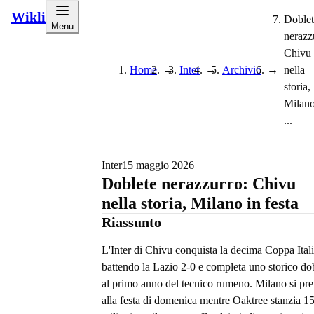
Wikli
Doblet
Menu
nerazz
Chivu
Home
→
Inter
→
Archivio
→
nella
storia,
Milano
...
Inter
15 maggio 2026
Doblete nerazzurro: Chivu
nella storia, Milano in festa
Riassunto
L'Inter di Chivu conquista la decima Coppa Ital
battendo la Lazio 2-0 e completa uno storico do
al primo anno del tecnico rumeno. Milano si pr
alla festa di domenica mentre Oaktree stanzia 1