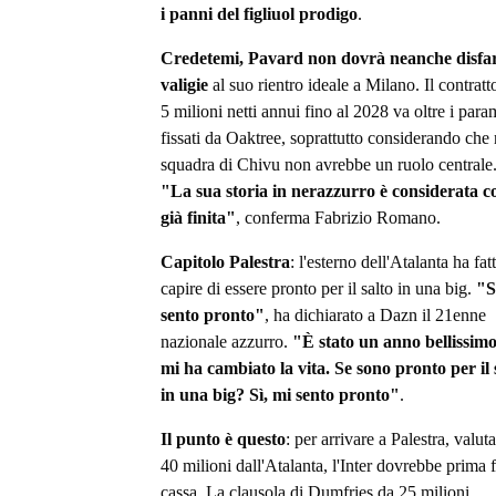
i panni del figliuol prodigo
.
Credetemi, Pavard non dovrà neanche disfar
valigie
al suo rientro ideale a Milano. Il contratt
5 milioni netti annui fino al 2028 va oltre i para
fissati da Oaktree, soprattutto considerando che 
squadra di Chivu non avrebbe un ruolo centrale
"La sua storia in nerazzurro è considerata 
già finita"
, conferma Fabrizio Romano.
Capitolo Palestra
: l'esterno dell'Atalanta ha fat
capire di essere pronto per il salto in una big.
"S
sento pronto"
, ha dichiarato a Dazn il 21enne
nazionale azzurro.
"È stato un anno bellissim
mi ha cambiato la vita. Se sono pronto per il 
in una big? Sì, mi sento pronto"
.
Il punto è questo
: per arrivare a Palestra, valut
40 milioni dall'Atalanta, l'Inter dovrebbe prima 
cassa. La clausola di Dumfries da 25 milioni