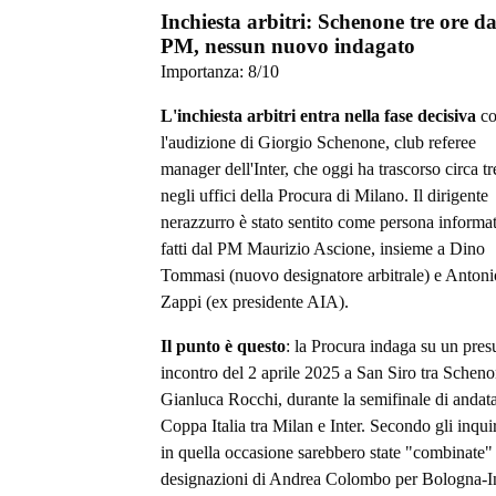
Inchiesta arbitri: Schenone tre ore da
PM, nessun nuovo indagato
Importanza:
8
/10
L'inchiesta arbitri entra nella fase decisiva
co
l'audizione di Giorgio Schenone, club referee
manager dell'Inter, che oggi ha trascorso circa tr
negli uffici della Procura di Milano. Il dirigente
nerazzurro è stato sentito come persona informat
fatti dal PM Maurizio Ascione, insieme a Dino
Tommasi (nuovo designatore arbitrale) e Antoni
Zappi (ex presidente AIA).
Il punto è questo
: la Procura indaga su un pres
incontro del 2 aprile 2025 a San Siro tra Scheno
Gianluca Rocchi, durante la semifinale di andata
Coppa Italia tra Milan e Inter. Secondo gli inquir
in quella occasione sarebbero state "combinate" 
designazioni di Andrea Colombo per Bologna-I