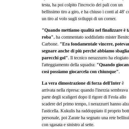
testa, ha poi colpito l'incrocio dei pali con un
bellissimo tiro a giro, e ha chiuso i conti al 48' 
un tiro al volo sugli sviluppi di un corner.
"Quando mettiamo qualità nel finalizzare è t
roba"
, ha commentato soddisfatto mister Benit
Carbone.
"Era fondamentale vincere, potev
segnare anche di più perché abbiamo sbaglia
parecchi gol"
. Il tecnico nerazzurro ha elogiato
l'atteggiamento della squadra:
"Quando giocan
così possiamo giocarcela con chiunque"
.
La vera dimostrazione di forza dell'Inter
è
arrivata nella ripresa: quando l'inerzia sembrava 
parte degli scaligeri dopo il rigore di Feola allo
scadere del primo tempo, i nerazzurri hanno alz
l'asticella. Kukulis ha raddoppiato il proprio bot
personale, poi Zarate ha segnato una rete bellis
con sgasata e sinistro al sette.