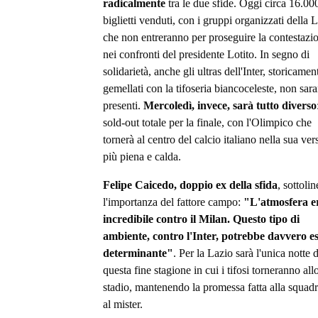
radicalmente
tra le due sfide. Oggi circa 16.000
biglietti venduti, con i gruppi organizzati della 
che non entreranno per proseguire la contestazi
nei confronti del presidente Lotito. In segno di
solidarietà, anche gli ultras dell'Inter, storicamen
gemellati con la tifoseria biancoceleste, non sar
presenti.
Mercoledì, invece, sarà tutto diverso
sold-out totale per la finale, con l'Olimpico che
tornerà al centro del calcio italiano nella sua ver
più piena e calda.
Felipe Caicedo, doppio ex della sfida
, sottolin
l'importanza del fattore campo:
"L'atmosfera e
incredibile contro il Milan. Questo tipo di
ambiente, contro l'Inter, potrebbe davvero e
determinante"
. Per la Lazio sarà l'unica notte d
questa fine stagione in cui i tifosi torneranno all
stadio, mantenendo la promessa fatta alla squadr
al mister.