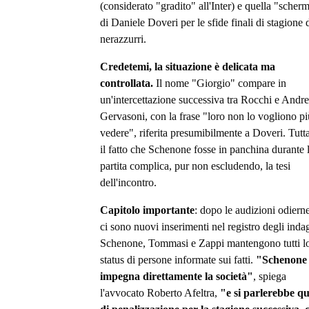
(considerato "gradito" all'Inter) e quella "scher
di Daniele Doveri per le sfide finali di stagione 
nerazzurri.
Credetemi, la situazione è delicata ma
controllata.
Il nome "Giorgio" compare in
un'intercettazione successiva tra Rocchi e Andr
Gervasoni, con la frase "loro non lo vogliono pi
vedere", riferita presumibilmente a Doveri. Tutt
il fatto che Schenone fosse in panchina durante 
partita complica, pur non escludendo, la tesi
dell'incontro.
Capitolo importante
: dopo le audizioni odiern
ci sono nuovi inserimenti nel registro degli indag
Schenone, Tommasi e Zappi mantengono tutti l
status di persone informate sui fatti.
"Schenone
impegna direttamente la società"
, spiega
l'avvocato Roberto Afeltra,
"e si parlerebbe qu