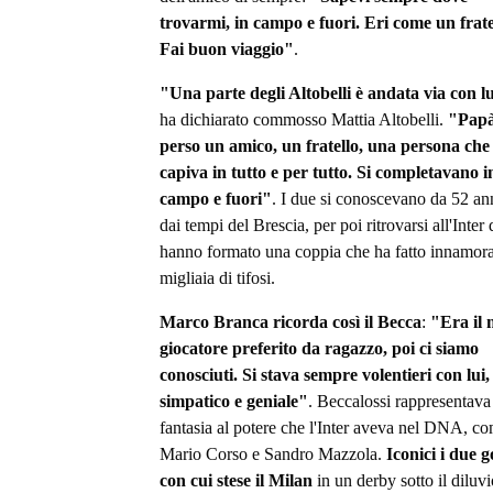
trovarmi, in campo e fuori. Eri come un frate
Fai buon viaggio"
.
"Una parte degli Altobelli è andata via con l
ha dichiarato commosso Mattia Altobelli.
"Papà
perso un amico, un fratello, una persona che 
capiva in tutto e per tutto. Si completavano i
campo e fuori"
. I due si conoscevano da 52 an
dai tempi del Brescia, per poi ritrovarsi all'Inter
hanno formato una coppia che ha fatto innamor
migliaia di tifosi.
Marco Branca ricorda così il Becca
:
"Era il 
giocatore preferito da ragazzo, poi ci siamo
conosciuti. Si stava sempre volentieri con lui,
simpatico e geniale"
. Beccalossi rappresentava
fantasia al potere che l'Inter aveva nel DNA, c
Mario Corso e Sandro Mazzola.
Iconici i due g
con cui stese il Milan
in un derby sotto il diluvi