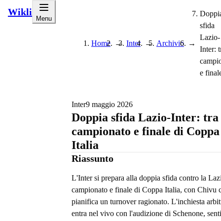
Wikli
Doppi
Menu
sfida
Lazio-
Home
→
Inter
→
Archivio
→
Inter: t
campi
e finale
Inter
9 maggio 2026
Doppia sfida Lazio-Inter: tra
campionato e finale di Coppa
Italia
Riassunto
L'Inter si prepara alla doppia sfida contro la Laz
campionato e finale di Coppa Italia, con Chivu 
pianifica un turnover ragionato. L'inchiesta arbit
entra nel vivo con l'audizione di Schenone, sent