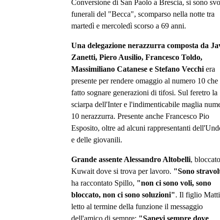
Conversione di San Paolo a Brescia, si sono svol
funerali del "Becca", scomparso nella notte tra
martedì e mercoledì scorso a 69 anni.
Una delegazione nerazzurra composta da Ja
Zanetti, Piero Ausilio, Francesco Toldo,
Massimiliano Catanese e Stefano Vecchi
era
presente per rendere omaggio al numero 10 che
fatto sognare generazioni di tifosi. Sul feretro la
sciarpa dell'Inter e l'indimenticabile maglia num
10 nerazzurra. Presente anche Francesco Pio
Esposito, oltre ad alcuni rappresentanti dell'Und
e delle giovanili.
Grande assente Alessandro Altobelli
, bloccato
Kuwait dove si trova per lavoro.
"Sono stravol
ha raccontato Spillo,
"non ci sono voli, sono
bloccato, non ci sono soluzioni"
. Il figlio Matt
letto al termine della funzione il messaggio
dell'amico di sempre:
"Sapevi sempre dove