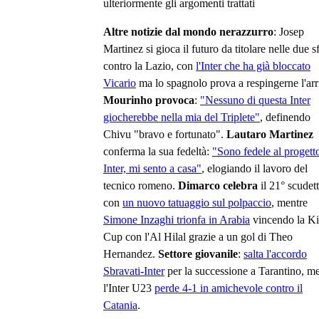
ulteriormente gli argomenti trattati
Altre notizie dal mondo nerazzurro
: Josep
Martinez si gioca il futuro da titolare nelle due s
contro la Lazio, con
l'Inter che ha già bloccato
Vicario
ma lo spagnolo prova a respingerne l'arr
Mourinho provoca
:
"Nessuno di questa Inter
giocherebbe nella mia del Triplete"
, definendo
Chivu "bravo e fortunato".
Lautaro Martinez
conferma la sua fedeltà:
"Sono fedele al progett
Inter, mi sento a casa"
, elogiando il lavoro del
tecnico romeno.
Dimarco celebra
il 21° scudet
con
un nuovo tatuaggio sul polpaccio
, mentre
Simone Inzaghi trionfa in Arabia
vincendo la K
Cup con l'Al Hilal grazie a un gol di Theo
Hernandez.
Settore giovanile
:
salta l'accordo
Sbravati-Inter
per la successione a Tarantino, m
l'Inter U23
perde 4-1 in amichevole contro il
Catania
.