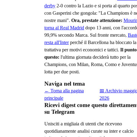
derby
2-0 contro la Lazio e si porta al quarto po
con Gasperini che gongola: "La Champions è ne
nostre mani".
Ora, prestate attenzione:
Mouri
torna al Real Madrid
dopo 13 anni, con l'accord
99,9% secondo Marca. Sul fronte mercato,
Bast
resta all'Inter
perché il Barcellona ha bloccato la
trattativa per motivi economici e tattici.
Il punto
questo:
l'ultima giornata deciderà tutto per la
Champions, con Milan, Roma, Como e Juventus
lotta per due posti.
Naviga nel tema
← Torna alla pagina
📅 Archivio
maggi
principale
2026
Ricevi digest come questo direttamen
su Telegram
Unisciti a migliaia di utenti che ricevono
quotidianamente analisi curate su
inter e calcio