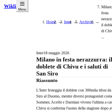
Wikli
Milano
Menu
festa
nerazz
Home
→
Inter
→
Archivio
→
il dobl
di Chi
...
Inter
18 maggio 2026
Milano in festa nerazzurra: i
doblete di Chivu e i saluti di
San Siro
Riassunto
L'Inter festeggia il doblete con 300mila tifosi d
Siro al Duomo, mentre diversi protagonisti com
Sommer, Acerbi e Darmian vivono l'ultima a cas
Chivu si conferma l'uomo della stagione dopo a