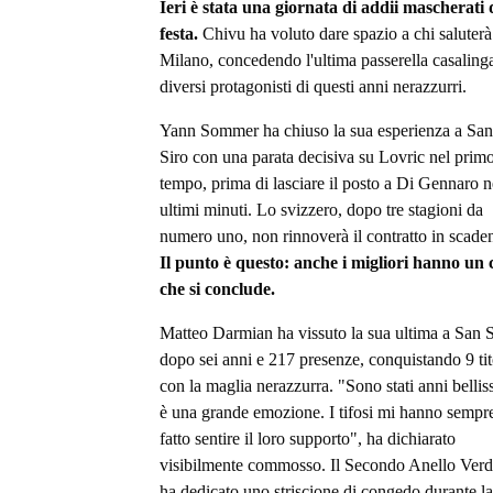
Ieri è stata una giornata di addii mascherati 
festa.
Chivu ha voluto dare spazio a chi saluterà
Milano, concedendo l'ultima passerella casaling
diversi protagonisti di questi anni nerazzurri.
Yann Sommer ha chiuso la sua esperienza a San
Siro con una parata decisiva su Lovric nel prim
tempo, prima di lasciare il posto a Di Gennaro n
ultimi minuti. Lo svizzero, dopo tre stagioni da
numero uno, non rinnoverà il contratto in scade
Il punto è questo: anche i migliori hanno un c
che si conclude.
Matteo Darmian ha vissuto la sua ultima a San S
dopo sei anni e 217 presenze, conquistando 9 tit
con la maglia nerazzurra. "Sono stati anni bellis
è una grande emozione. I tifosi mi hanno sempr
fatto sentire il loro supporto", ha dichiarato
visibilmente commosso. Il Secondo Anello Verd
ha dedicato uno striscione di congedo durante la