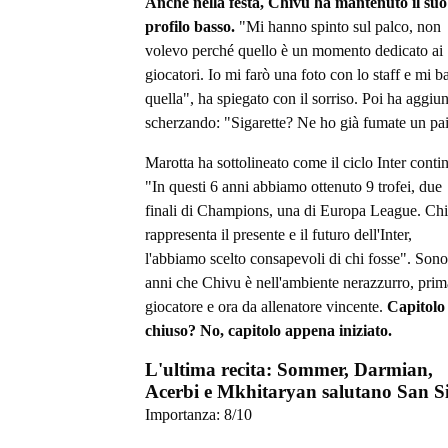
Anche nella festa, Chivu ha mantenuto il suo
profilo basso.
"Mi hanno spinto sul palco, non
volevo perché quello è un momento dedicato ai
giocatori. Io mi farò una foto con lo staff e mi b
quella", ha spiegato con il sorriso. Poi ha aggiu
scherzando: "Sigarette? Ne ho già fumate un pa
Marotta ha sottolineato come il ciclo Inter contin
"In questi 6 anni abbiamo ottenuto 9 trofei, due
finali di Champions, una di Europa League. Ch
rappresenta il presente e il futuro dell'Inter,
l'abbiamo scelto consapevoli di chi fosse". Son
anni che Chivu è nell'ambiente nerazzurro, prim
giocatore e ora da allenatore vincente.
Capitolo
chiuso? No, capitolo appena iniziato.
L'ultima recita: Sommer, Darmian,
Acerbi e Mkhitaryan salutano San S
Importanza:
8
/10