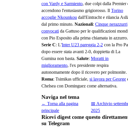
con Vardy e Sarmiento
, due colpi dalla Premier
accendono l'entusiasmo grigiorosso. Il
Torino
accoglie Nkounkou
dall'Eintracht e rilancia Asll
dal primo minuto.
Nazionali
:
Cinque nerazzurri
convocati
da Gattuso per le qualificazioni mondi
con Pio Esposito alla prima chiamata in azzurro.
Serie C
: L'
Inter U23 pareggia 2-2
con la Pro Pa
dopo essere stata avanti 2-0, doppietta di La
Gumina non basta.
Salute
:
Moratti in
miglioramento
, l'ex presidente respira
autonomamente dopo il ricovero per polmonite.
Roma
: Tsimikas ufficiale,
si lavora per George
Chelsea con Dominguez come alternativa.
Naviga nel tema
← Torna alla pagina
📅 Archivio
settemb
principale
2025
Ricevi digest come questo direttamen
su Telegram