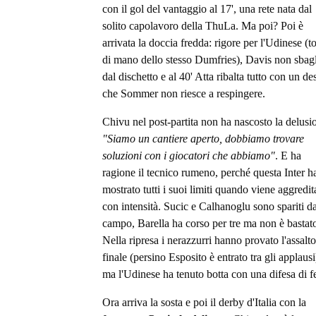
con il gol del vantaggio al 17', una rete nata dal
solito capolavoro della ThuLa. Ma poi? Poi è
arrivata la doccia fredda: rigore per l'Udinese (t
di mano dello stesso Dumfries), Davis non sbag
dal dischetto e al 40' Atta ribalta tutto con un de
che Sommer non riesce a respingere.
Chivu nel post-partita non ha nascosto la delusi
"Siamo un cantiere aperto, dobbiamo trovare
soluzioni con i giocatori che abbiamo"
. E ha
ragione il tecnico rumeno, perché questa Inter h
mostrato tutti i suoi limiti quando viene aggredit
con intensità. Sucic e Calhanoglu sono spariti da
campo, Barella ha corso per tre ma non è bastat
Nella ripresa i nerazzurri hanno provato l'assalto
finale (persino Esposito è entrato tra gli applausi
ma l'Udinese ha tenuto botta con una difesa di f
Ora arriva la sosta e poi il derby d'Italia con la