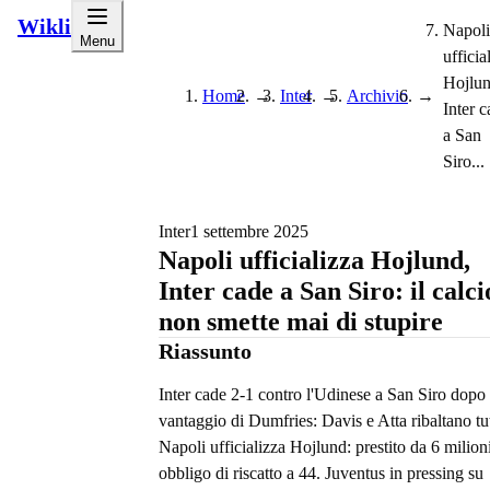
Wikli
Napoli
Menu
ufficia
Hojlun
Home
→
Inter
→
Archivio
→
Inter 
a San
Siro...
Inter
1 settembre 2025
Napoli ufficializza Hojlund,
Inter cade a San Siro: il calci
non smette mai di stupire
Riassunto
Inter cade 2-1 contro l'Udinese a San Siro dopo 
vantaggio di Dumfries: Davis e Atta ribaltano tu
Napoli ufficializza Hojlund: prestito da 6 milion
obbligo di riscatto a 44. Juventus in pressing su