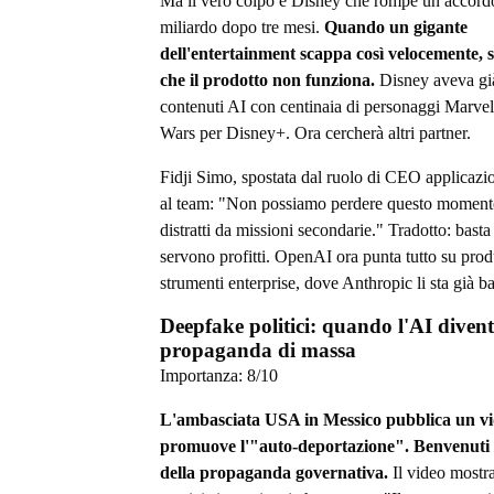
Ma il vero colpo è Disney che rompe un accord
miliardo dopo tre mesi.
Quando un gigante
dell'entertainment scappa così velocemente, s
che il prodotto non funziona.
Disney aveva già
contenuti AI con centinaia di personaggi Marvel
Wars per Disney+. Ora cercherà altri partner.
Fidji Simo, spostata dal ruolo di CEO applicazio
al team: "Non possiamo perdere questo moment
distratti da missioni secondarie." Tradotto: basta
servono profitti. OpenAI ora punta tutto su produ
strumenti enterprise, dove Anthropic li sta già b
Deepfake politici: quando l'AI diven
propaganda di massa
Importanza:
8
/10
L'ambasciata USA in Messico pubblica un vi
promuove l'"auto-deportazione". Benvenuti 
della propaganda governativa.
Il video mostra