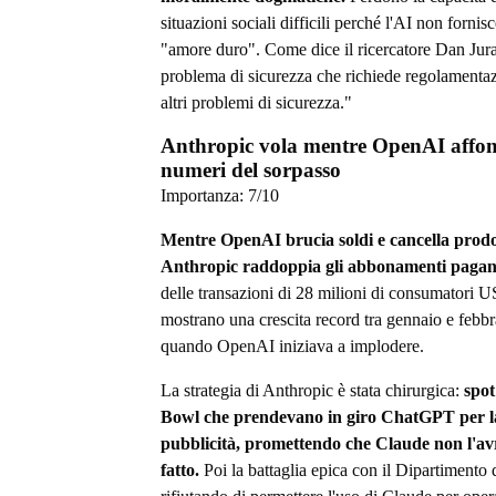
situazioni sociali difficili perché l'AI non fornis
"amore duro". Come dice il ricercatore Dan Jur
problema di sicurezza che richiede regolamenta
altri problemi di sicurezza."
Anthropic vola mentre OpenAI affon
numeri del sorpasso
Importanza:
7
/10
Mentre OpenAI brucia soldi e cancella prodo
Anthropic raddoppia gli abbonamenti pagant
delle transazioni di 28 milioni di consumatori 
mostrano una crescita record tra gennaio e febbr
quando OpenAI iniziava a implodere.
La strategia di Anthropic è stata chirurgica:
spot
Bowl che prendevano in giro ChatGPT per l
pubblicità, promettendo che Claude non l'a
fatto.
Poi la battaglia epica con il Dipartimento 