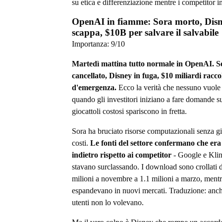
su etica e differenziazione mentre i competitor 
OpenAI in fiamme: Sora morto, Dis
scappa, $10B per salvare il salvabile
Importanza:
9
/10
Martedì mattina tutto normale in OpenAI. S
cancellato, Disney in fuga, $10 miliardi raccol
d'emergenza.
Ecco la verità che nessuno vuole 
quando gli investitori iniziano a fare domande sui
giocattoli costosi spariscono in fretta.
Sora ha bruciato risorse computazionali senza giu
costi.
Le fonti del settore confermano che era
indietro rispetto ai competitor
- Google e Klin
stavano surclassando. I download sono crollati 
milioni a novembre a 1.1 milioni a marzo, ment
espandevano in nuovi mercati. Traduzione: anch
utenti non lo volevano.