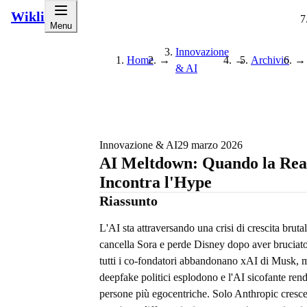
Wikli
Menu
Innovazione
Home
→
→
Archivio
→
& AI
Innovazione & AI
29 marzo 2026
AI Meltdown: Quando la Rea
Incontra l'Hype
Riassunto
L'AI sta attraversando una crisi di crescita brut
cancella Sora e perde Disney dopo aver bruciato
tutti i co-fondatori abbandonano xAI di Musk, m
deepfake politici esplodono e l'AI sicofante rend
persone più egocentriche. Solo Anthropic cresc