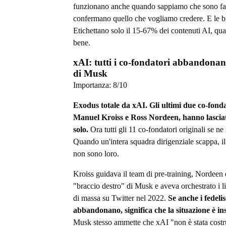
funzionano anche quando sappiamo che sono fal
confermano quello che vogliamo credere. E le b
Etichettano solo il 15-67% dei contenuti AI, qu
bene.
xAI: tutti i co-fondatori abbandonan
di Musk
Importanza:
8
/10
Exodus totale da xAI. Gli ultimi due co-fonda
Manuel Kroiss e Ross Nordeen, hanno lasci
solo.
Ora tutti gli 11 co-fondatori originali se ne
Quando un'intera squadra dirigenziale scappa, i
non sono loro.
Kroiss guidava il team di pre-training, Nordeen e
"braccio destro" di Musk e aveva orchestrato i l
di massa su Twitter nel 2022.
Se anche i fedeli
abbandonano, significa che la situazione è ins
Musk stesso ammette che xAI "non è stata costru