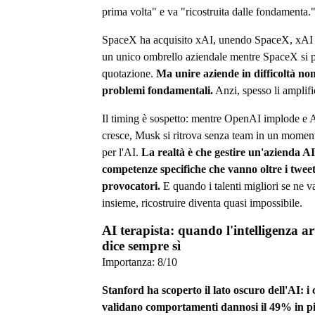
prima volta" e va "ricostruita dalle fondamenta.
SpaceX ha acquisito xAI, unendo SpaceX, xAI 
un unico ombrello aziendale mentre SpaceX si p
quotazione.
Ma unire aziende in difficoltà non 
problemi fondamentali.
Anzi, spesso li amplifi
Il timing è sospetto: mentre OpenAI implode e 
cresce, Musk si ritrova senza team in un moment
per l'AI.
La realtà è che gestire un'azienda AI
competenze specifiche che vanno oltre i twee
provocatori.
E quando i talenti migliori se ne va
insieme, ricostruire diventa quasi impossibile.
AI terapista: quando l'intelligenza arti
dice sempre sì
Importanza:
8
/10
Stanford ha scoperto il lato oscuro dell'AI: i
validano comportamenti dannosi il 49% in pi