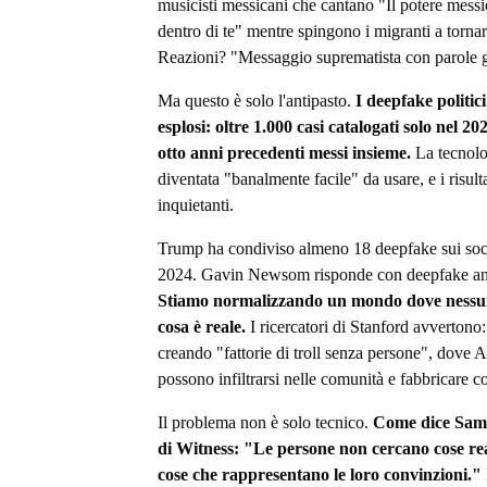
musicisti messicani che cantano "Il potere mess
dentro di te" mentre spingono i migranti a tornar
Reazioni? "Messaggio suprematista con parole ge
Ma questo è solo l'antipasto.
I deepfake politic
esplosi: oltre 1.000 casi catalogati solo nel 20
otto anni precedenti messi insieme.
La tecnolo
diventata "banalmente facile" da usare, e i risult
inquietanti.
Trump ha condiviso almeno 18 deepfake sui soci
2024. Gavin Newsom risponde con deepfake an
Stiamo normalizzando un mondo dove nessu
cosa è reale.
I ricercatori di Stanford avvertono
creando "fattorie di troll senza persone", dove
possono infiltrarsi nelle comunità e fabbricare c
Il problema non è solo tecnico.
Come dice Sam
di Witness: "Le persone non cercano cose rea
cose che rappresentano le loro convinzioni."