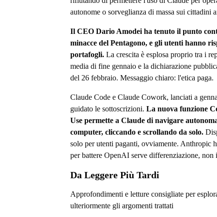
rifiutando di permettere l'uso di Claude per opera
autonome o sorveglianza di massa sui cittadini 
Il CEO Dario Amodei ha tenuto il punto cont
minacce del Pentagono, e gli utenti hanno ris
portafogli.
La crescita è esplosa proprio tra i re
media di fine gennaio e la dichiarazione pubbli
del 26 febbraio. Messaggio chiaro: l'etica paga.
Claude Code e Claude Cowork, lanciati a genn
guidato le sottoscrizioni.
La nuova funzione 
Use permette a Claude di navigare autonoma
computer, cliccando e scrollando da solo.
Disp
solo per utenti paganti, ovviamente. Anthropic h
per battere OpenAI serve differenziazione, non 
Da Leggere Più Tardi
Approfondimenti e letture consigliate per esplor
ulteriormente gli argomenti trattati