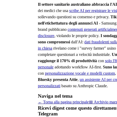
Il settore sanitario australiano abbraccia l'AI
dei medici che usa
scribe AI per registrare le vis
sollevando questioni su consenso e privacy.
Tik
nell'etichettatura degli annunci AI
- Samsung e
brand pubblicano
contenuti generati artificialm
disclosure
, violando le proprie policy.
I sondagg
sono compromessi
dall'AI:
dati fraudolenti sul
in chiesa
rivelano come i "survey farmer" usino 
completare questionari a velocità industriale.
Un
raggiunge il 170% di produttività
con
solo l'
personale
adottando workflow AI-first.
Suno lan
con
personalizzazione vocale e modelli custom
,
Bluesky presenta Attie
,
un assistente AI per cr
personalizzati
basato su Anthropic Claude.
Naviga nel tema
← Torna alla pagina principale
📅 Archivio
mar
Ricevi digest come questo direttamen
Telegram