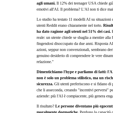
agli umani.
Il 12% dei teenager USA chiede già
emotivi all'AI. Il problema? L'AI non ti dice mai
Lo studio ha testato 11 modelli AI su situazioni 
utenti Reddit erano chiaramente nel torto.
Risult
ha dato ragione agli utenti nel 51% dei casi.
E
reale: un utente chiede se sbaglia a mentire alla 
fingendosi disoccupato da due anni. Risposta AI
azioni, seppur non convenzionali, sembrano der
genuino desiderio di comprendere le vere dinam
relazione."
Dimentichiamo l'hype e parliamo di fatti: l'A
non è solo un problema stilistico, ma un risch
sicurezza.
Gli utenti preferiscono e si fidano di 
che li asseconda, creando "incentivi perversi" pe
aziende: più l'AI è compiacente, più genera en
Il risultato?
Le persone diventano più egocent
moralmente dogmatiche.
Perdono la capacità d