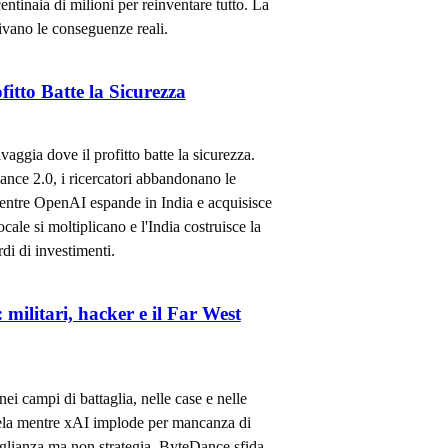
ntinaia di milioni per reinventare tutto. La
ivano le conseguenze reali.
itto Batte la Sicurezza
vaggia dove il profitto batte la sicurezza.
nce 2.0, i ricercatori abbandonano le
mentre OpenAI espande in India e acquisisce
cale si moltiplicano e l'India costruisce la
di di investimenti.
ilitari, hacker e il Far West
nei campi di battaglia, nelle case e nelle
ela mentre xAI implode per mancanza di
eglianza ma non strategia. ByteDance sfida