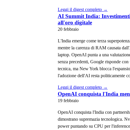
Leggi il digest completo →
AI Summit India: Investimenti
all'oro digitale
20 febbraio
L'India emerge come terza superpotenza
mentre la carenza di RAM causata dall'A
laptop. OpenAI punta a una valutazione 
senza precedenti, Google risponde con 
tecnica, ma New York blocca l'espansi
l'adozione dell'AI resta politicamente c
Leggi il digest completo →
OpenAI conquista l'India mentr
19 febbraio
OpenAI conquista l'India con partnershi
dimostrano supremazia tecnologica. Nvi
power puntando su CPU per l'inference.