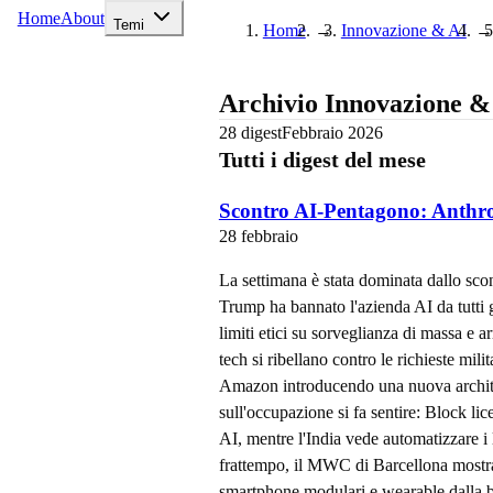
Home
About
Temi
Home
→
Innovazione & AI
→
Archivio
Innovazione &
28
digest
Febbraio
2026
Tutti i digest del mese
Scontro AI-Pentagono: Anthropi
28 febbraio
La settimana è stata dominata dallo sco
Trump ha bannato l'azienda AI da tutti gl
limiti etici su sorveglianza di massa e
tech si ribellano contro le richieste mil
Amazon introducendo una nuova architett
sull'occupazione si fa sentire: Block lic
AI, mentre l'India vede automatizzare i
frattempo, il MWC di Barcellona mostr
smartphone modulari e wearable dalla ba