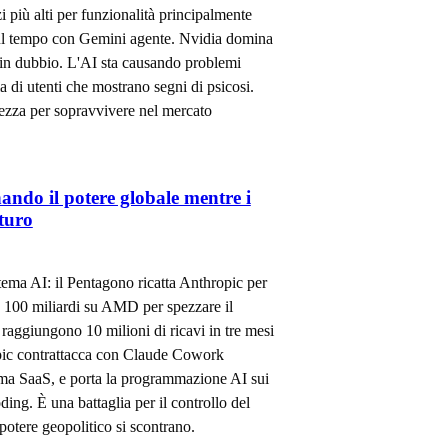
più alti per funzionalità principalmente
ul tempo con Gemini agente. Nvidia domina
è in dubbio. L'AI sta causando problemi
ia di utenti che mostrano segni di psicosi.
rezza per sopravvivere nel mercato
gnando il potere globale mentre i
uturo
istema AI: il Pentagono ricatta Anthropic per
e 100 miliardi su AMD per spezzare il
raggiungono 10 milioni di ricavi in tre mesi
pic contrattacca con Claude Cowork
tema SaaS, e porta la programmazione AI sui
ding. È una battaglia per il controllo del
 potere geopolitico si scontrano.