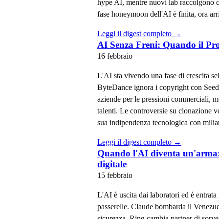
hype AI, mentre nuovi lab raccolgono ce
fase honeymoon dell'AI è finita, ora arr
Leggi il digest completo →
AI Senza Freni: Quando il Prof
16 febbraio
L'AI sta vivendo una fase di crescita sel
ByteDance ignora i copyright con Seeda
aziende per le pressioni commerciali, 
talenti. Le controversie su clonazione vo
sua indipendenza tecnologica con miliar
Leggi il digest completo →
Quando l'AI diventa un'arma: m
digitale
15 febbraio
L'AI è uscita dai laboratori ed è entrata 
passerelle. Claude bombarda il Venezu
sicurezza. Ring cambia partner di sorv