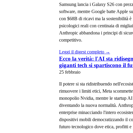
Samsung lancia i Galaxy S26 con prezzi 
software, mentre Google batte Apple s
con $68B di ricavi ma la sostenibilità 
psicologici reali con centinaia di miglia
Anthropic abbandona i principi di sicu
competitivo.
Leggi il digest completo →
Ecco la verità: l'AI sta ridise
giganti tech si spartiscono il f
25 febbraio
Il potere si sta ridistribuendo nell'ecos
rimuovere i limiti etici, Meta scommett
monopolio Nvidia, mentre le startup AI 
diventando la nuova normalità. Anthro
enterprise minacciando l'intero ecosis
dispositivi mobili democratizzando il co
futuro tecnologico dove etica, profitti e