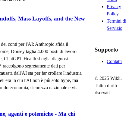
Privacy
Policy
ndoffs, Mass Layoffs, and the New
Termini di
Servizio
 dei conti per l'AI: Anthropic sfida il
Supporto
ome, Dorsey taglia 4.000 posti di lavoro
iale, ChatGPT Health sbaglia diagnosi
Contatti
V raccolgono segretamente dati per
usata dall'AI sta per far crollare l'industria
© 2025 Wikli.
l'era in cui l'AI non è più solo hype, ma
Tutti i diritti
lando economia, sicurezza nazionale e vita
riservati.
ne, agenti e polemiche - Ma chi