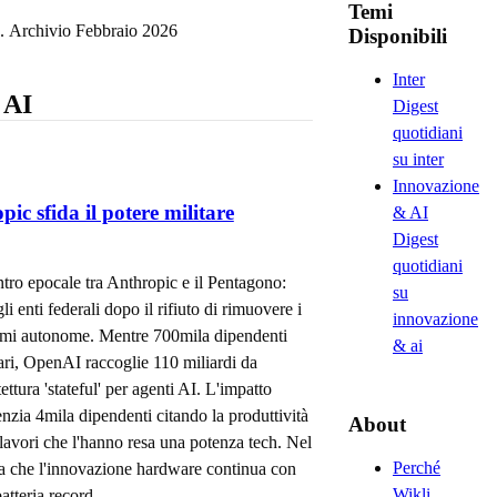
Temi
Archivio
Febbraio
2026
Disponibili
Inter
 AI
Digest
quotidiani
su inter
Innovazione
c sfida il potere militare
& AI
Digest
quotidiani
ntro epocale tra Anthropic e il Pentagono:
su
i enti federali dopo il rifiuto di rimuovere i
innovazione
 armi autonome. Mentre 700mila dipendenti
& ai
itari, OpenAI raccoglie 110 miliardi da
ura 'stateful' per agenti AI. L'impatto
enzia 4mila dipendenti citando la produttività
About
 lavori che l'hanno resa una potenza tech. Nel
Perché
a che l'innovazione hardware continua con
Wikli
tteria record.