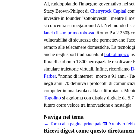
AI, raddoppiando l'impegno governativo nel set
Stacy Brown-Philpot di
Cherryrock Capital
cont
investire in founder "sottoinvestiti" mentre il 
si concentra su mega-round AI. Nel mondo fisi
lancia il suo primo robovac
Romo P a 2.250$ c
vulnerabilità di sicurezza che permettevano l'ac
remoto alle telecamere domestiche. La tecnolog
anche negli sport tradizionali: il
bob olimpico
us
fibra di carbonio T800 aerospaziale e softwar
simulare traiettorie virtuali. Infine, ricordiamo
Da
Farber
, "nonno di internet" morto a 91 anni - l
negli anni '70 definiva i protocolli di comunicaz
computer in una tavola calda californiana. Ment
Topolino
si aggiorna con display digitale da 5,7 p
futuro corre veloce tra innovazione e nostalgia.
Naviga nel tema
← Torna alla pagina principale
📅 Archivio
febb
Ricevi digest come questo direttamen