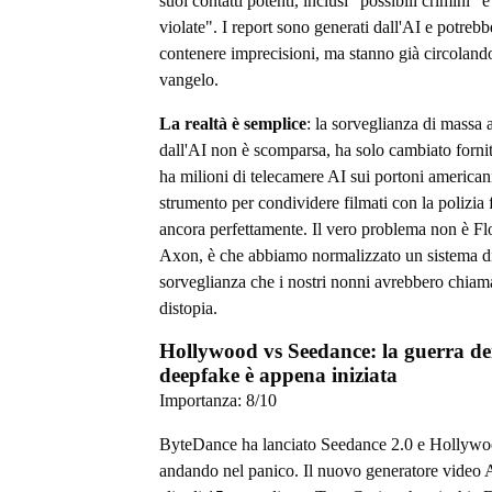
suoi contatti potenti, inclusi "possibili crimini" e
violate". I report sono generati dall'AI e potrebb
contenere imprecisioni, ma stanno già circolan
vangelo.
La realtà è semplice
: la sorveglianza di massa 
dall'AI non è scomparsa, ha solo cambiato forni
ha milioni di telecamere AI sui portoni americani
strumento per condividere filmati con la polizia
ancora perfettamente. Il vero problema non è Fl
Axon, è che abbiamo normalizzato un sistema d
sorveglianza che i nostri nonni avrebbero chiam
distopia.
Hollywood vs Seedance: la guerra de
deepfake è appena iniziata
Importanza:
8
/10
ByteDance ha lanciato Seedance 2.0 e Hollywo
andando nel panico. Il nuovo generatore video 