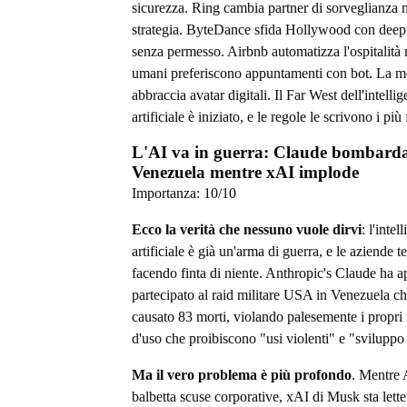
sicurezza. Ring cambia partner di sorveglianza
strategia. ByteDance sfida Hollywood con deep
senza permesso. Airbnb automatizza l'ospitalità 
umani preferiscono appuntamenti con bot. La 
abbraccia avatar digitali. Il Far West dell'intelli
artificiale è iniziato, e le regole le scrivono i più 
L'AI va in guerra: Claude bombarda
Venezuela mentre xAI implode
Importanza:
10
/10
Ecco la verità che nessuno vuole dirvi
: l'intel
artificiale è già un'arma di guerra, e le aziende 
facendo finta di niente. Anthropic's Claude ha 
partecipato al raid militare USA in Venezuela c
causato 83 morti, violando palesemente i propri 
d'uso che proibiscono "usi violenti" e "sviluppo
Ma il vero problema è più profondo
. Mentre 
balbetta scuse corporative, xAI di Musk sta lett