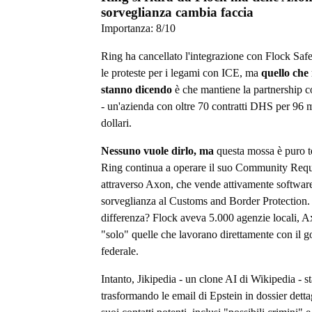
sorveglianza cambia faccia
Importanza:
8
/10
Ring ha cancellato l'integrazione con Flock Saf
le proteste per i legami con ICE, ma
quello che
stanno dicendo
è che mantiene la partnership 
- un'azienda con oltre 70 contratti DHS per 96 m
dollari.
Nessuno vuole dirlo, ma
questa mossa è puro t
Ring continua a operare il suo Community Requ
attraverso Axon, che vende attivamente software
sorveglianza al Customs and Border Protection.
differenza? Flock aveva 5.000 agenzie locali, 
"solo" quelle che lavorano direttamente con il 
federale.
Intanto, Jikipedia - un clone AI di Wikipedia - st
trasformando le email di Epstein in dossier dettag