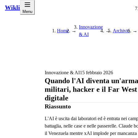
Wikli
Menu
Innovazione
Home
→
→
Archivio
→
& AI
Innovazione & AI
15 febbraio 2026
Quando l'AI diventa un'arma
militari, hacker e il Far West
digitale
Riassunto
L'AI è uscita dai laboratori ed è entrata nei camp
battaglia, nelle case e nelle passerelle. Claude 
il Venezuela mentre xAI implode per mancanza 