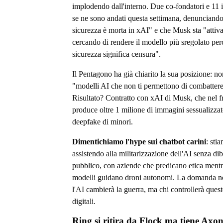
implodendo dall'interno. Due co-fondatori e 11 
se ne sono andati questa settimana, denunciando
sicurezza è morta in xAI" e che Musk sta "atti
cercando di rendere il modello più sregolato per
sicurezza significa censura".
Il Pentagono ha già chiarito la sua posizione: no
"modelli AI che non ti permettono di combattere
Risultato? Contratto con xAI di Musk, che nel 
produce oltre 1 milione di immagini sessualizzat
deepfake di minori.
Dimentichiamo l'hype sui chatbot carini
: sti
assistendo alla militarizzazione dell'AI senza dib
pubblico, con aziende che predicano etica mentre
modelli guidano droni autonomi. La domanda n
l'AI cambierà la guerra, ma chi controllerà ques
digitali.
Ring si ritira da Flock ma tiene Axon