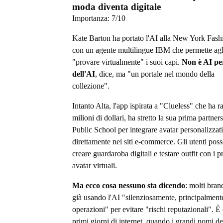
moda diventa digitale
Importanza:
7
/10
Kate Barton ha portato l'AI alla New York Fas
con un agente multilingue IBM che permette agli
"provare virtualmente" i suoi capi.
Non è AI per
dell'AI
, dice, ma "un portale nel mondo della
collezione".
Intanto Alta, l'app ispirata a "Clueless" che ha r
milioni di dollari, ha stretto la sua prima partner
Public School per integrare avatar personalizzati
direttamente nei siti e-commerce. Gli utenti pos
creare guardaroba digitali e testare outfit con i p
avatar virtuali.
Ma ecco cosa nessuno sta dicendo
: molti bran
già usando l'AI "silenziosamente, principalment
operazioni" per evitare "rischi reputazionali". È
primi giorni di internet, quando i grandi nomi d