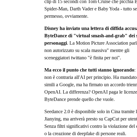
clip di 15 secondi con Tom Cruise che picchia B
Spider-Man, Darth Vader e Baby Yoda - tutto s
permesso, ovviamente.
Disney ha inviato una lettera di diffida accu
ByteDance di "virtual smash-and-grab" dei 
personaggi
. La Motion Picture Association parl
non autorizzato su scala massiva" mentre gli
sceneggiatori twittano "è finita per noi".
Ma ecco il punto che tutti stanno ignorando
:
non è contraria all'AI per principio. Ha mandato 
simili a Google, ma ha firmato un accordo trien
OpenAI. La differenza? OpenAI paga le licenze
ByteDance prende quello che vuole.
Seedance 2.0 è disponibile solo in Cina tramite 
Jianying, ma arriverà presto su CapCut per utent
Senza filtri significativi contro la violazione del
o la creazione di deepfake di persone reali.