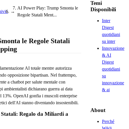
Temi
AI Power Play: Trump Smonta le
Disponibili
ivio
→
Regole Statali Ment...
Inter
Digest
quotidiani
monta le Regole Statali
su inter
opping
Innovazione
& AI
Digest
lamentazione AI totale mentre autorizza
quotidiani
ando opposizione bipartisan. Nel frattempo,
su
ente a chatbot per salute mentale con
innovazione
 ambientalisti dichiarano guerra ai data
& ai
del 13%. OpenAI gonfia i muscoli enterprise
tici dell'AI stanno diventando insostenibili.
About
Statali: Regalo da Miliardi a
Perché
Wikli