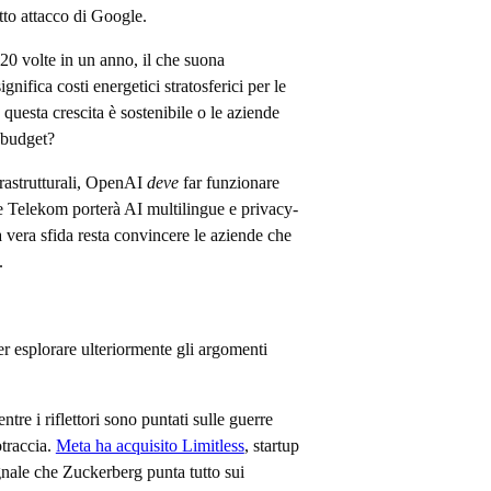
tto attacco di Google.
20 volte in un anno, il che suona
nifica costi energetici stratosferici per le
: questa crescita è sostenibile o le aziende
 budget?
nfrastrutturali, OpenAI
deve
far funzionare
e Telekom porterà AI multilingue e privacy-
a vera sfida resta convincere le aziende che
.
er esplorare ulteriormente gli argomenti
ntre i riflettori sono puntati sulle guerre
otraccia.
Meta ha acquisito Limitless
, startup
gnale che Zuckerberg punta tutto sui