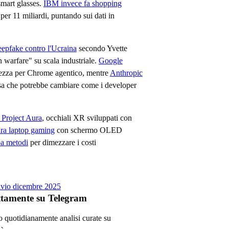
smart glasses.
IBM invece fa shopping
per 11 miliardi, puntando sui dati in
eepfake contro l'Ucraina
secondo Yvette
 warfare" su scala industriale.
Google
urezza per Chrome agentico, mentre
Anthropic
a che potrebbe cambiare come i developer
 Project Aura
, occhiali XR sviluppati con
ra laptop gaming
con schermo OLED
a metodi
per dimezzare i costi
ivio
dicembre 2025
ettamente su Telegram
no quotidianamente analisi curate su