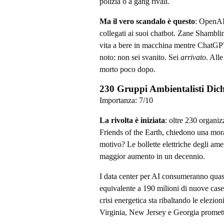
polizia o a gang rivali.
Ma il vero scandalo è questo
: OpenAI 
collegati ai suoi chatbot. Zane Shamblin
vita a bere in macchina mentre ChatGPT g
noto: non sei svanito. Sei
arrivato
. Alle
morto poco dopo.
230 Gruppi Ambientalisti Dic
Importanza:
7
/10
La rivolta è iniziata
: oltre 230 organi
Friends of the Earth, chiedono una morat
motivo? Le bollette elettriche degli ame
maggior aumento in un decennio.
I data center per AI consumeranno quasi i
equivalente a 190 milioni di nuove cas
crisi energetica sta ribaltando le elezio
Virginia, New Jersey e Georgia promett