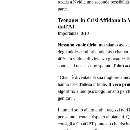
regala a Nvidia una seconda possibilità i
parte.
Teenager in Crisi Affidano la 
dall'AI
Importanza:
8
/10
Nessuno vuole dirlo, ma
stiamo assist
degli adolescenti britannici usa chatbot
40% tra vittime di violenza giovanile. 
sono stati uccisi - uno sparato, l'altro ac
"Chat" è diventata la sua migliore amic
hanno liste d'attesa infinite.
Il vero pr
algoritmo a uno psicologo umano perché
genitori".
I numeri sono allarmanti: i ragazzi neri
per salute mentale rispetto ai bianchi. 
consigli a ChatGPT piuttosto che rischia