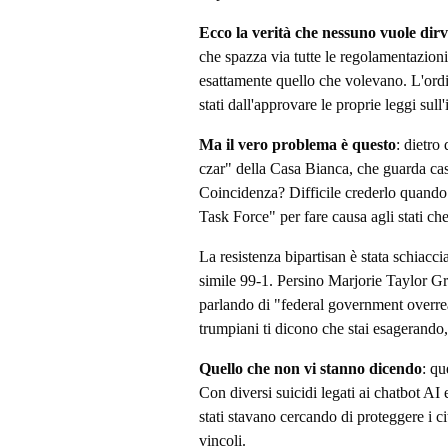
Ecco la verità che nessuno vuole dirv
che spazza via tutte le regolamentazion
esattamente quello che volevano. L'or
stati dall'approvare le proprie leggi sull'i
Ma il vero problema è questo
: dietro
czar" della Casa Bianca, che guarda ca
Coincidenza? Difficile crederlo quando 
Task Force" per fare causa agli stati ch
La resistenza bipartisan è stata schiacc
simile 99-1. Persino Marjorie Taylor G
parlando di "federal government overre
trumpiani ti dicono che stai esagerando, f
Quello che non vi stanno dicendo
: qu
Con diversi suicidi legati ai chatbot AI
stati stavano cercando di proteggere i c
vincoli.