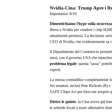
Nvidia-Cina: Trump Apre i Ru
Importanza:
8
/10
Dimentichiamo l'hype sulla sicurezza
libera a Nvidia per vendere i chip H200
attualmente permessi. La decisione arri
CEO di Nvidia, che evidentemente sa co
Il Dipartimento del Commercio permette
mesi, con il governo USA che intascher
problema legale
: questa "tassa" potreb
esperti.
La mossa contraddice completamente le
Sei senatori, inclusi Pete Ricketts (R) 
SAFE Chips Act per bloccare proprio qu
Dietro le quinte
, la Cina aveva già ba
le aziende locali a usare alternative 