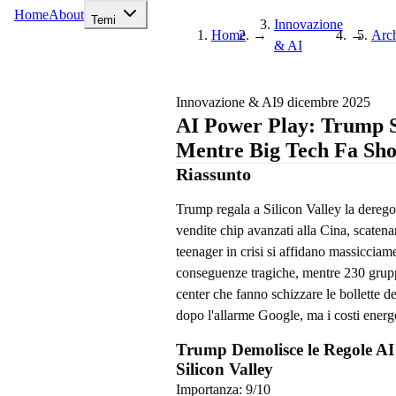
Home
About
Temi
Innovazione
Home
→
→
Arch
& AI
Innovazione & AI
9 dicembre 2025
AI Power Play: Trump S
Mentre Big Tech Fa Sh
Riassunto
Trump regala a Silicon Valley la derego
vendite chip avanzati alla Cina, scaten
teenager in crisi si affidano massicciam
conseguenze tragiche, mentre 230 gruppi
center che fanno schizzare le bollette 
dopo l'allarme Google, ma i costi energe
Trump Demolisce le Regole AI 
Silicon Valley
Importanza:
9
/10