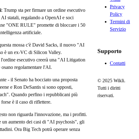
Privacy
i
: Trump sta per firmare un ordine esecutivo
Policy
i AI statali, regalando a OpenAI e soci
Termini di
dine "ONE RULE" promette di bloccare i 50
Servizio
ntelligenza artificiale.
 questa mossa c'è David Sacks, il nuovo "AI
Supporto
so è un ex-VC di Silicon Valley.
l'ordine esecutivo creerà una "AI Litigation
Contatti
e osano regolamentare l'AI.
iante - il Senato ha bocciato una proposta
© 2025 Wikli.
reene e Ron DeSantis si sono opposti,
Tutti i diritti
ach". Quando perfino i repubblicani più
riservati.
orse è il caso di riflettere.
esto non riguarda l'innovazione, ma i profitti.
 e un aumento dei casi di "AI psychosis", gli
ittadini. Ora Big Tech potrà operare senza