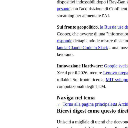
dispositivi indossabili dopo i Ray-Ban 
pesante
con l'acquisizione di Confluent 
streaming per alimentare l'AI.
Sul fronte geopolitico
,
la Russia usa d
Cooper, che avverte di una "information
risponde
dettagliando le misure di sic
lancia Claude Code in Slack
- una moss
lavorano.
Innovazione Hardware
:
Google svela
Xreal per il 2026, mentre
Lenovo prepa
rollable. Sul fronte ricerca,
MIT svilupp
computazionali degli LLM.
Naviga nel tema
← Torna alla pagina principale
📅 Arch
Ricevi digest come questo dir
Unisciti a migliaia di utenti che ricevo