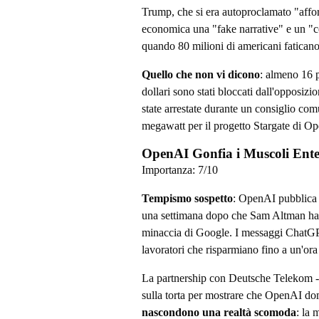
Trump, che si era autoproclamato "afford
economica una "fake narrative" e un "c
quando 80 milioni di americani faticano 
Quello che non vi dicono
: almeno 16 p
dollari sono stati bloccati dall'opposizi
state arrestate durante un consiglio co
megawatt per il progetto Stargate di O
OpenAI Gonfia i Muscoli Ent
Importanza:
7
/10
Tempismo sospetto
: OpenAI pubblica d
una settimana dopo che Sam Altman ha
minaccia di Google. I messaggi ChatGPT
lavoratori che risparmiano fino a un'ora
La partnership con Deutsche Telekom - 26
sulla torta per mostrare che OpenAI d
nascondono una realtà scomoda
: la 