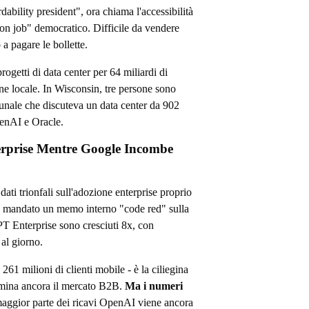
ability president", ora chiama l'accessibilità
on job" democratico. Difficile da vendere
a pagare le bollette.
rogetti di data center per 64 miliardi di
one locale. In Wisconsin, tre persone sono
munale che discuteva un data center da 902
penAI e Oracle.
erprise Mentre Google Incombe
ati trionfali sull'adozione enterprise proprio
 mandato un memo interno "code red" sulla
 Enterprise sono cresciuti 8x, con
 al giorno.
1 milioni di clienti mobile - è la ciliegina
omina ancora il mercato B2B.
Ma i numeri
maggior parte dei ricavi OpenAI viene ancora