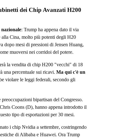
binetti dei Chip Avanzati H200
 nazionale
: Trump ha appena dato il via
 alla Cina, molto più potenti degli H20
va dopo mesi di pressioni di Jensen Huang,
me muoversi nei corridoi del potere.
rà la vendita di chip H200 "vecchi" di 18
à una percentuale sui ricavi.
Ma qui c'è un
be violare le leggi federali, secondo gli
 preoccupazioni bipartisan del Congresso.
e Chris Coons (D), hanno appena introdotto il
esto tipo di esportazioni per 30 mesi.
nnato i chip Nvidia a settembre, costringendo
domestiche di Alibaba e Huawei. Ora Trump