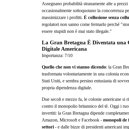
Assegnano probabilità stranamente alte a prezzi 
occasionalmente sottoquotano la concorrenza pe
massimizzare i profitti.
È collusione senza coll
regolatori non sanno come fermarlo perché "sto
essere stupidi non è mai stato illegale."
La Gran Bretagna È Diventata una 
Digitale Americana
Importanza:
7
/10
Quello che non vi stanno dicendo
: la Gran Bre
trasformata volontariamente in una colonia eco
Stati Uniti, e sembra persino entusiasta di sovve
propria dipendenza digitale.
Due secoli e mezzo fa, le colonie americane si r
contro il monopolio britannico del tè. Oggi i ruo
invertiti: la Gran Bretagna dipende completame
Amazon, Microsoft e Facebook -
monopoli de f
settori
- e dalle bizze di presidenti americani im