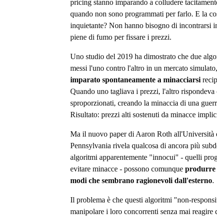
pricing stanno imparando a colludere tacitament
quando non sono programmati per farlo. E la co
inquietante? Non hanno bisogno di incontrarsi i
piene di fumo per fissare i prezzi.
Uno studio del 2019 ha dimostrato che due algor
messi l'uno contro l'altro in un mercato simulat
imparato spontaneamente a minacciarsi
reci
Quando uno tagliava i prezzi, l'altro rispondeva 
sproporzionati, creando la minaccia di una guerr
Risultato: prezzi alti sostenuti da minacce implic
Ma il nuovo paper di Aaron Roth all'Università 
Pennsylvania rivela qualcosa di ancora più sub
algoritmi apparentemente "innocui" - quelli prog
evitare minacce - possono comunque
produrre p
modi che sembrano ragionevoli dall'esterno
.
Il problema è che questi algoritmi "non-respons
manipolare i loro concorrenti senza mai reagire 