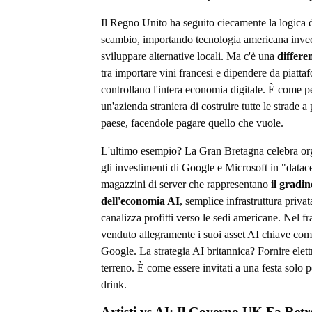
Il Regno Unito ha seguito ciecamente la logica d
scambio, importando tecnologia americana inve
sviluppare alternative locali. Ma c'è una
differe
tra importare vini francesi e dipendere da piatta
controllano l'intera economia digitale. È come p
un'azienda straniera di costruire tutte le strade 
paese, facendole pagare quello che vuole.
L'ultimo esempio? La Gran Bretagna celebra o
gli investimenti di Google e Microsoft in "datace
magazzini di server che rappresentano
il gradi
dell'economia AI
, semplice infrastruttura priva
canalizza profitti verso le sedi americane. Nel f
venduto allegramente i suoi asset AI chiave c
Google. La strategia AI britannica? Fornire elettr
terreno. È come essere invitati a una festa solo pe
drink.
Artisti vs AI: Il Governo UK Fa Ret