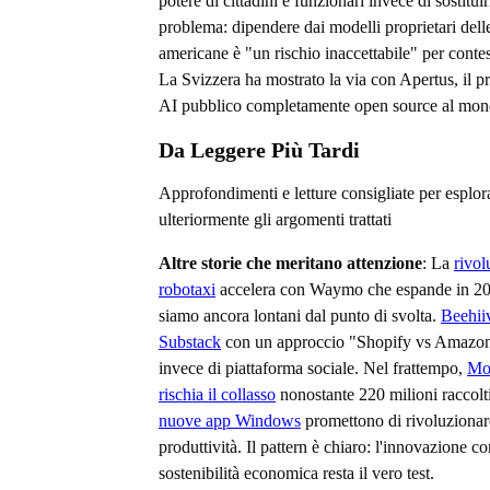
potere di cittadini e funzionari invece di sostitui
problema: dipendere dai modelli proprietari dell
americane è "un rischio inaccettabile" per contes
La Svizzera ha mostrato la via con Apertus, il 
AI pubblico completamente open source al mon
Da Leggere Più Tardi
Approfondimenti e letture consigliate per esplor
ulteriormente gli argomenti trattati
Altre storie che meritano attenzione
: La
rivol
robotaxi
accelera con Waymo che espande in 20+
siamo ancora lontani dal punto di svolta.
Beehiiv
Substack
con un approccio "Shopify vs Amazon"
invece di piattaforma sociale. Nel frattempo,
Mo
rischia il collasso
nonostante 220 milioni raccolt
nuove app Windows
promettono di rivoluzionar
produttività. Il pattern è chiaro: l'innovazione c
sostenibilità economica resta il vero test.