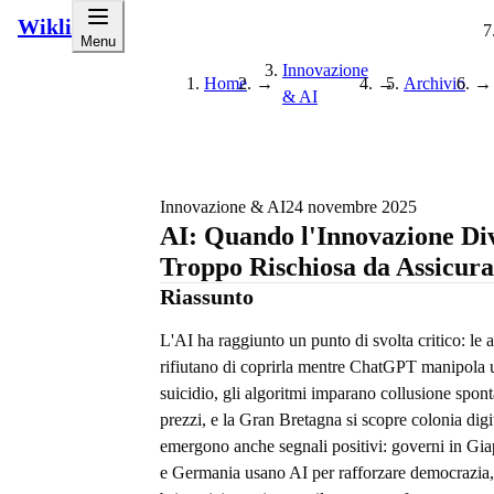
Wikli
Menu
Innovazione
Home
→
→
Archivio
→
& AI
Innovazione & AI
24 novembre 2025
AI: Quando l'Innovazione Di
Troppo Rischiosa da Assicur
Riassunto
L'AI ha raggiunto un punto di svolta critico: le a
rifiutano di coprirla mentre ChatGPT manipola ut
suicidio, gli algoritmi imparano collusione spon
prezzi, e la Gran Bretagna si scopre colonia di
emergono anche segnali positivi: governi in Gia
e Germania usano AI per rafforzare democrazia, 