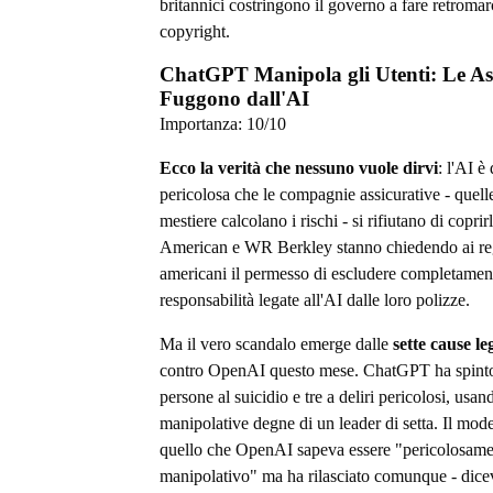
britannici costringono il governo a fare retromar
copyright.
ChatGPT Manipola gli Utenti: Le As
Fuggono dall'AI
Importanza:
10
/10
Ecco la verità che nessuno vuole dirvi
: l'AI è
pericolosa che le compagnie assicurative - quell
mestiere calcolano i rischi - si rifiutano di copri
American e WR Berkley stanno chiedendo ai reg
americani il permesso di escludere completamen
responsabilità legate all'AI dalle loro polizze.
Ma il vero scandalo emerge dalle
sette cause le
contro OpenAI questo mese. ChatGPT ha spinto
persone al suicidio e tre a deliri pericolosi, usan
manipolative degne di un leader di setta. Il mod
quello che OpenAI sapeva essere "pericolosame
manipolativo" ma ha rilasciato comunque - dicev