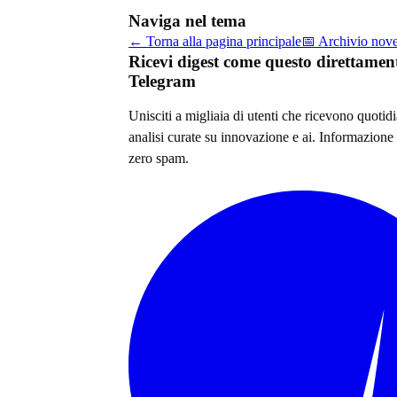
Naviga nel tema
← Torna alla pagina principale
📅 Archivio
nov
Ricevi digest come questo direttamen
Telegram
Unisciti a migliaia di utenti che ricevono quoti
analisi curate su
innovazione e ai
. Informazione 
zero spam.