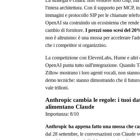
La strategia è chiara: non vendere solo chip, ma
l'intera architettura. Con il supporto per MCP, in
immagini e protocollo SIP per le chiamate telefo
OpenAI sta costruindo un ecosistema che rende di
cambio di fornitore.
I prezzi sono scesi del 20
non è altruismo: è una mossa per accelerare l'a
che i competitor si organizzino.
La competizione con ElevenLabs, Hume e altri 
OpenAI punta tutto sull'integrazione. Quando T
Zillow mostrano i loro agenti vocali, non stann
demo tecniche: stanno dimostrando che il futuro 
vale trilioni.
Anthropic cambia le regole: i tuoi da
alimentano Claude
Importanza:
8
/10
Anthropic ha appena fatto una mossa che ca
dal 28 settembre, le conversazioni con Claude v