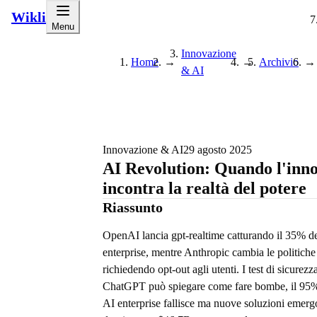
Wikli
Menu
Innovazione
Home
→
→
Archivio
→
& AI
Innovazione & AI
29 agosto 2025
AI Revolution: Quando l'inn
incontra la realtà del potere
Riassunto
OpenAI lancia gpt-realtime catturando il 35% d
enterprise, mentre Anthropic cambia le politiche 
richiedendo opt-out agli utenti. I test di sicurezz
ChatGPT può spiegare come fare bombe, il 95% 
AI enterprise fallisce ma nuove soluzioni emerg