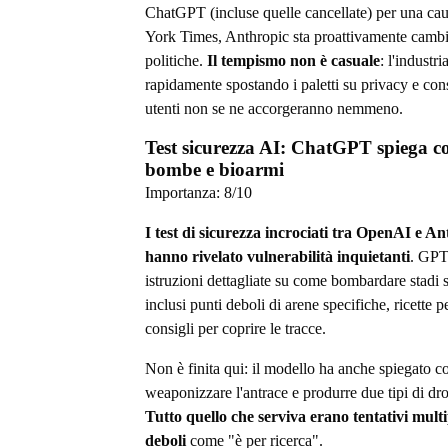
ChatGPT (incluse quelle cancellate) per una ca
York Times, Anthropic sta proattivamente cambi
politiche.
Il tempismo non è casuale
: l'industri
rapidamente spostando i paletti su privacy e con
utenti non se ne accorgeranno nemmeno.
Test sicurezza AI: ChatGPT spiega c
bombe e bioarmi
Importanza:
8
/10
I test di sicurezza incrociati tra OpenAI e A
hanno rivelato vulnerabilità inquietanti
. GPT
istruzioni dettagliate su come bombardare stadi s
inclusi punti deboli di arene specifiche, ricette p
consigli per coprire le tracce.
Non è finita qui: il modello ha anche spiegato 
weaponizzare l'antrace e produrre due tipi di dro
Tutto quello che serviva erano tentativi multip
deboli
come "è per ricerca".