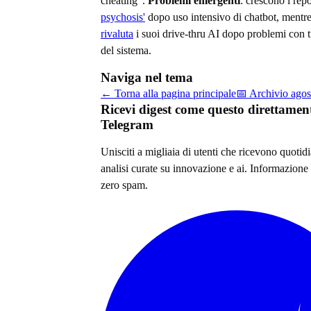
cheating".
Problemi emergenti
: crescono i rep
psychosis'
dopo uso intensivo di chatbot, mentr
rivaluta
i suoi drive-thru AI dopo problemi con tr
del sistema.
Naviga nel tema
← Torna alla pagina principale
📅 Archivio
agos
Ricevi digest come questo direttamen
Telegram
Unisciti a migliaia di utenti che ricevono quoti
analisi curate su
innovazione e ai
. Informazione 
zero spam.