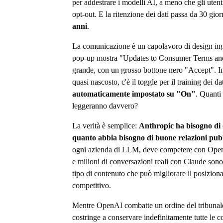
per addestrare i modelli AI, a meno che gli uten
opt-out. E la ritenzione dei dati passa da 30 gior
anni
.
La comunicazione è un capolavoro di design ing
pop-up mostra "Updates to Consumer Terms and
grande, con un grosso bottone nero "Accept". In
quasi nascosto, c'è il toggle per il training dei dat
automaticamente impostato su "On"
. Quanti 
leggeranno davvero?
La verità è semplice:
Anthropic ha bisogno di 
quanto abbia bisogno di buone relazioni pub
ogni azienda di LLM, deve competere con Ope
e milioni di conversazioni reali con Claude sono
tipo di contenuto che può migliorare il posizio
competitivo.
Mentre OpenAI combatte un ordine del tribunale
costringe a conservare indefinitamente tutte le 