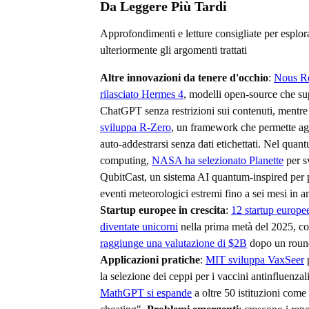
Da Leggere Più Tardi
Approfondimenti e letture consigliate per esplor
ulteriormente gli argomenti trattati
Altre innovazioni da tenere d'occhio
:
Nous Re
rilasciato Hermes 4
, modelli open-source che s
ChatGPT senza restrizioni sui contenuti, mentr
sviluppa R-Zero
, un framework che permette a
auto-addestrarsi senza dati etichettati. Nel quan
computing,
NASA ha selezionato Planette
per s
QubitCast, un sistema AI quantum-inspired per 
eventi meteorologici estremi fino a sei mesi in an
Startup europee in crescita
:
12 startup europe
diventate unicorni
nella prima metà del 2025, c
raggiunge una valutazione di $2B
dopo un roun
Applicazioni pratiche
:
MIT sviluppa VaxSeer
p
la selezione dei ceppi per i vaccini antinfluenzal
MathGPT si espande
a oltre 50 istituzioni come 