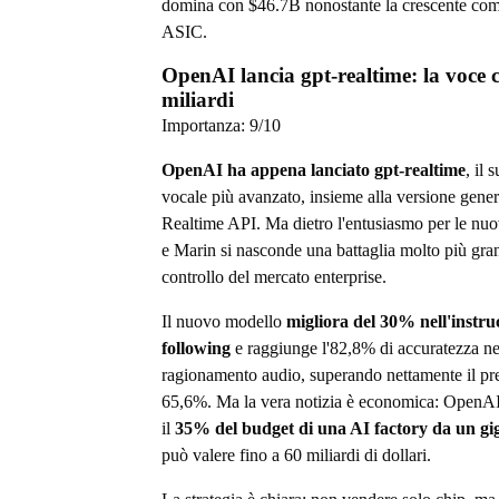
domina con $46.7B nonostante la crescente com
ASIC.
OpenAI lancia gpt-realtime: la voce 
miliardi
Importanza:
9
/10
OpenAI ha appena lanciato gpt-realtime
, il
vocale più avanzato, insieme alla versione gener
Realtime API. Ma dietro l'entusiasmo per le nu
e Marin si nasconde una battaglia molto più gran
controllo del mercato enterprise.
Il nuovo modello
migliora del 30% nell'instru
following
e raggiunge l'82,8% di accuratezza nei
ragionamento audio, superando nettamente il pr
65,6%. Ma la vera notizia è economica: OpenAI 
il
35% del budget di una AI factory da un gi
può valere fino a 60 miliardi di dollari.