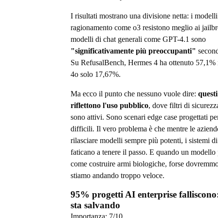
I risultati mostrano una divisione netta: i modelli
ragionamento come o3 resistono meglio ai jailbr
modelli di chat generali come GPT-4.1 sono
"significativamente più preoccupanti"
second
Su RefusalBench, Hermes 4 ha ottenuto 57,1%
4o solo 17,67%.
Ma ecco il punto che nessuno vuole dire:
questi
riflettono l'uso pubblico
, dove filtri di sicurez
sono attivi. Sono scenari edge case progettati pe
difficili. Il vero problema è che mentre le azien
rilasciare modelli sempre più potenti, i sistemi d
faticano a tenere il passo. E quando un modello
come costruire armi biologiche, forse dovremmo
stiamo andando troppo veloce.
95% progetti AI enterprise falliscono:
sta salvando
Importanza:
7
/10