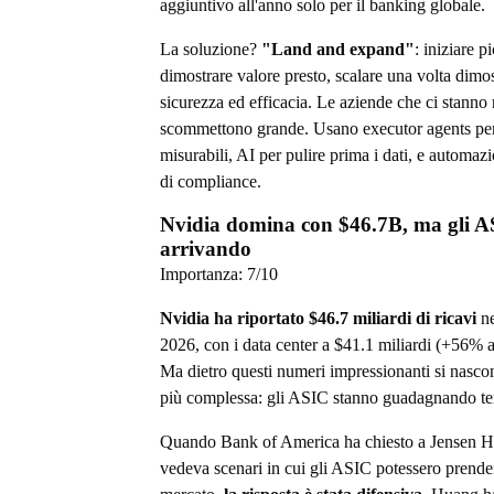
aggiuntivo all'anno solo per il banking globale.
La soluzione?
"Land and expand"
: iniziare pi
dimostrare valore presto, scalare una volta dimos
sicurezza ed efficacia. Le aziende che ci stanno
scommettono grande. Usano executor agents per 
misurabili, AI per pulire prima i dati, e automaz
di compliance.
Nvidia domina con $46.7B, ma gli A
arrivando
Importanza:
7
/10
Nvidia ha riportato $46.7 miliardi di ricavi
ne
2026, con i data center a $41.1 miliardi (+56% 
Ma dietro questi numeri impressionanti si nasco
più complessa: gli ASIC stanno guadagnando te
Quando Bank of America ha chiesto a Jensen H
vedeva scenari in cui gli ASIC potessero prende