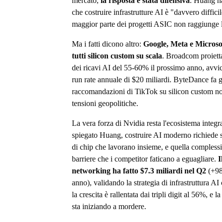
mercato,
la risposta è stata difensiva
. Huang ha
che costruire infrastrutture AI è "davvero difficil
maggior parte dei progetti ASIC non raggiunge 
Ma i fatti dicono altro:
Google, Meta e Microso
tutti silicon custom su scala
. Broadcom proietta
dei ricavi AI del 55-60% il prossimo anno, avvi
run rate annuale di $20 miliardi. ByteDance fa g
raccomandazioni di TikTok su silicon custom no
tensioni geopolitiche.
La vera forza di Nvidia resta l'ecosistema integ
spiegato Huang, costruire AI moderno richiede se
di chip che lavorano insieme, e quella complessi
barriere che i competitor faticano a eguagliare.
I
networking ha fatto $7.3 miliardi nel Q2
(+98
anno), validando la strategia di infrastruttura A
la crescita è rallentata dai tripli digit al 56%, e 
sta iniziando a mordere.