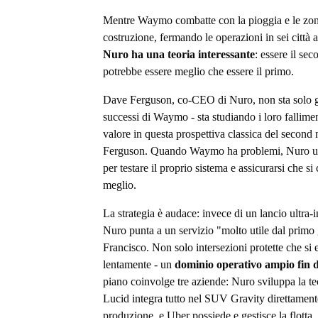
Mentre Waymo combatte con la pioggia e le zon
costruzione, fermando le operazioni in sei città 
Nuro ha una teoria interessante
: essere il se
potrebbe essere meglio che essere il primo.
Dave Ferguson, co-CEO di Nuro, non sta solo 
successi di Waymo - sta studiando i loro fallime
valore in questa prospettiva classica del second
Ferguson. Quando Waymo ha problemi, Nuro us
per testare il proprio sistema e assicurarsi che 
meglio.
La strategia è audace: invece di un lancio ultra-
Nuro punta a un servizio "molto utile dal primo
Francisco. Non solo intersezioni protette che si
lentamente - un
dominio operativo ampio fin da
piano coinvolge tre aziende: Nuro sviluppa la te
Lucid integra tutto nel SUV Gravity direttamente
produzione, e Uber possiede e gestisce la flotta.