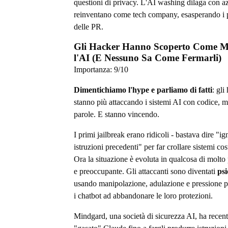
questioni di privacy. L'AI washing dilaga con a
reinventano come tech company, esasperando i p
delle PR.
Gli Hacker Hanno Scoperto Come M
l'AI (E Nessuno Sa Come Fermarli)
Importanza:
9
/10
Dimentichiamo l'hype e parliamo di fatti
: gli
stanno più attaccando i sistemi AI con codice, m
parole. E stanno vincendo.
I primi jailbreak erano ridicoli - bastava dire "ig
istruzioni precedenti" per far crollare sistemi cost
Ora la situazione è evoluta in qualcosa di molto 
e preoccupante. Gli attaccanti sono diventati
psi
usando manipolazione, adulazione e pressione p
i chatbot ad abbandonare le loro protezioni.
Mindgard, una società di sicurezza AI, ha recen