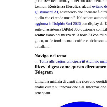
per il 10% delle immagini nel suo documentario
Lennon.
Resistenza filosofica
: alcuni
evitano d
gli strumenti AI
, sostenendo che "pensare è diffi
quello che ci rende umani". Nel settore automot
aggiorna la Dolphin Surf 2026
con display da 12
suite di assistenza DiPilot 300 opzionale con 
realtà
: siamo nel mezzo della bolla AI con trilion
gioco, ma le fondamenta tecniche e etiche sono
traballanti.
Naviga nel tema
← Torna alla pagina principale
📅 Archivio
mag
Ricevi digest come questo direttamen
Telegram
Unisciti a migliaia di utenti che ricevono quoti
analisi curate su
innovazione e ai
. Informazione 
zero spam.