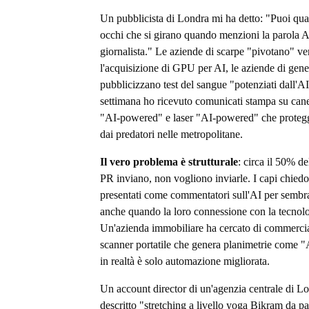
Un pubblicista di Londra mi ha detto: "Puoi quas
occhi che si girano quando menzioni la parola A
giornalista." Le aziende di scarpe "pivotano" ve
l'acquisizione di GPU per AI, le aziende di gene
pubblicizzano test del sangue "potenziati dall'AI
settimana ho ricevuto comunicati stampa su cane
"AI-powered" e laser "AI-powered" che proteg
dai predatori nelle metropolitane.
Il vero problema è strutturale
: circa il 50% de
PR inviano, non vogliono inviarle. I capi chiedo
presentati come commentatori sull'AI per sembrar
anche quando la loro connessione con la tecnolo
Un'azienda immobiliare ha cercato di commerci
scanner portatile che genera planimetrie come 
in realtà è solo automazione migliorata.
Un account director di un'agenzia centrale di L
descritto "stretching a livello yoga Bikram da pa