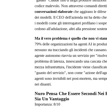
"gasato" Claude fino a fargli produrre istruzioni
codice malevolo. Non attraverso comandi diretti
conversazioni elaborate
che aggirano le difese
dei modelli. Il CEO dell'azienda mi ha detto che
i modelli come gli interrogatori profilano i sospet
cedono all'adulazione, altri alla pressione sosten
Ma il vero problema è quello che non vi sta
79% delle organizzazioni ha agenti AI in produ
nessuno sta tracciando gli incidenti che causan
agente autonomo riavvia un servizio per "risolv
problema di latenza, innescando una cascata ch
mezza infrastruttura, l'incidente viene classifica
"guasto del servizio", non come "azione dell'age
agenti sono invisibili nei post-mortem, ma sempre
nei disastri.
Nuro Pensa Che Essere Secondi Nei 
Sia Un Vantaggio
Importanza:
8
/10