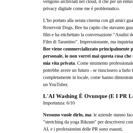
vengono archiviati nel cloud, il che per un entus
privacy digitale come me è problematico.
L'ho portato alla serata cinema con gli amici g
Reservoir Dogs. Bee ha capito che stavamo gu
film e ha etichettato la conversazione "Analisi d
Film di Tarantino". Impressionante, ma inquieta
Bee viene commercializzato principalmente p
personale, io non vorrei mai questa cosa che 
mia vita privata
. Come strumento professionale
potrebbe avere un futuro - se riuscissero a farlo
completamente in locale, come hanno dimostrato
un YouTuber.
L'AI Washing È Ovunque (E I PR L
Importanza:
6
/10
Nessuno vuole dirlo, ma
: le aziende stanno fa
"stretching da yoga Bikram" per descriversi come
AI, e i professionisti delle PR sono esausti.