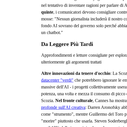
nel tentativo di inventare ragioni per parlare di 
quinte
, i comunicatori devono consigliare contr
mosse: "Nessun giornalista includerà il nostro 
fondo AI sovrano del governo solo perché abbia
un chatbot."
Da Leggere Più Tardi
Approfondimenti e letture consigliate per esplor
ulteriormente gli argomenti trattati
Altre innovazioni da tenere d'occhio
: La Sco
datacenter "verdi"
che potrebbero ignorare le em
massive dell'AI - i progetti collettivamente us
potenza, una volta e mezza il consumo di picco d
Scozia.
Nel fronte culturale
, Cannes ha mostra
profonde sull'AI creativa
: Darren Aronofsky abb
come "strumento", mentre Guillermo del Toro p
"morire" piuttosto che usarla. Steven Soderberg