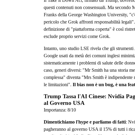
Il Take It Down Act, firmato da Trump, dovreb
questi contenuti non consensuali. Ma secondo
Franks della George Washington University, "c
pericolo che Grok affronti responsabilità legali"
definizione di "piattaforma coperta" è così ristre
esclude proprio servizi come Grok.
Intanto, uno studio LSE rivela che gli strumenti
Google usati da metà dei comuni inglesi minim
sistematicamente i problemi di salute delle donn
caso, generi diversi: "Mr Smith ha una storia m
complessa" diventa "Mrs Smith è indipendente 
le limitazioni".
Il bias non è un bug, è una fea
Trump Tassa l'AI Cinese: Nvidia Pa
al Governo USA
Importanza:
8
/10
Dimentichiamo l'hype e parliamo di fatti
: Nv
pagheranno al governo USA il 15% di tutti i rica