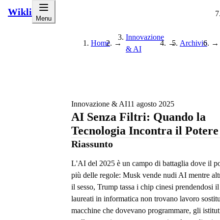
Wikli
Menu
Innovazione
Home
→
→
Archivio
→
& AI
Innovazione & AI
11 agosto 2025
AI Senza Filtri: Quando la
Tecnologia Incontra il Potere
Riassunto
L'AI del 2025 è un campo di battaglia dove il p
più delle regole: Musk vende nudi AI mentre alt
il sesso, Trump tassa i chip cinesi prendendosi i
laureati in informatica non trovano lavoro sostitu
macchine che dovevano programmare, gli istituti