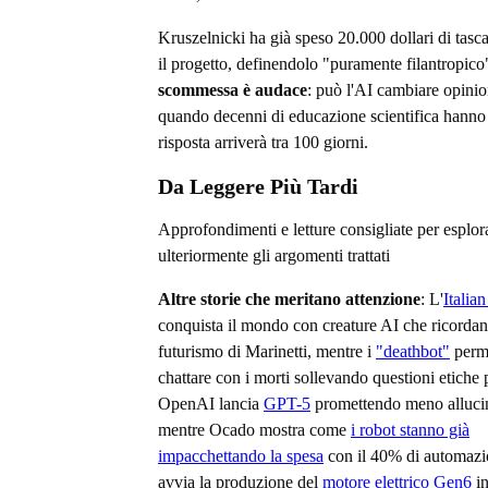
Kruszelnicki ha già speso 20.000 dollari di tasca
il progetto, definendolo "puramente filantropico
scommessa è audace
: può l'AI cambiare opinio
quando decenni di educazione scientifica hanno 
risposta arriverà tra 100 giorni.
Da Leggere Più Tardi
Approfondimenti e letture consigliate per esplor
ulteriormente gli argomenti trattati
Altre storie che meritano attenzione
: L'
Italian
conquista il mondo con creature AI che ricordan
futurismo di Marinetti, mentre i
"deathbot"
perme
chattare con i morti sollevando questioni etiche
OpenAI lancia
GPT-5
promettendo meno allucin
mentre Ocado mostra come
i robot stanno già
impacchettando la spesa
con il 40% di automa
avvia la produzione del
motore elettrico Gen6
in