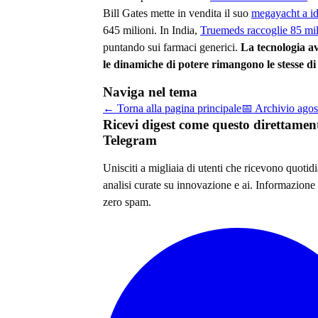
Bill Gates mette in vendita il suo
megayacht a i
645 milioni. In India,
Truemeds raccoglie 85 mil
puntando sui farmaci generici.
La tecnologia a
le dinamiche di potere rimangono le stesse d
Naviga nel tema
← Torna alla pagina principale
📅 Archivio
agos
Ricevi digest come questo direttamen
Telegram
Unisciti a migliaia di utenti che ricevono quoti
analisi curate su
innovazione e ai
. Informazione 
zero spam.