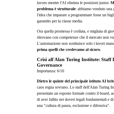
lavoro mentre l'AI elimina le posizioni junior.
Ma
problema è strutturale
: abbiamo venduto una 
l'idea che imparare a programmare fosse un bigli
garantito per la classe media.
Ora quella promessa è crollata, e migliaia di gio
ritrovano con competenze che il mercato non vu
L'automazione non sostituisce solo i lavori manu
prima quelli che credevamo al sicuro
.
Crisi all'Alan Turing Institute: Staf
Governance
Importanza:
6
/10
Dietro le quinte del principale istituto AI bri
caos regna sovrano. Lo staff dell'Alan Turing Ins
presentato un esposto formale contro il board, 
di aver fallito nei doveri legali fondamentali e di
una "cultura di paura, esclusione e difensiva".