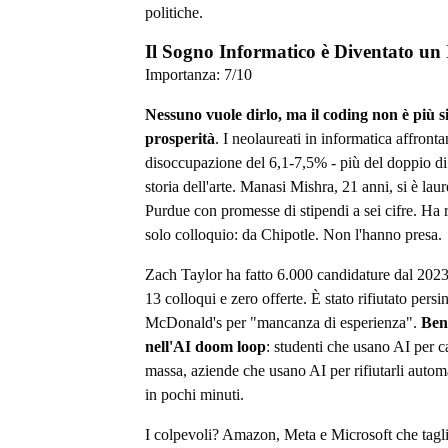
politiche.
Il Sogno Informatico è Diventato un
Importanza:
7
/10
Nessuno vuole dirlo, ma il coding non è più 
prosperità
. I neolaureati in informatica affronta
disoccupazione del 6,1-7,5% - più del doppio di
storia dell'arte. Manasi Mishra, 21 anni, si è laur
Purdue con promesse di stipendi a sei cifre. Ha 
solo colloquio: da Chipotle. Non l'hanno presa.
Zach Taylor ha fatto 6.000 candidature dal 202
13 colloqui e zero offerte. È stato rifiutato persi
McDonald's per "mancanza di esperienza".
Ben
nell'AI doom loop
: studenti che usano AI per c
massa, aziende che usano AI per rifiutarli auto
in pochi minuti.
I colpevoli? Amazon, Meta e Microsoft che tagli