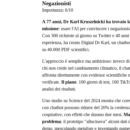
Negazionisti
Importanza:
6
/10
A 77 anni, Dr Karl Kruszelnicki ha trovato 
missione
: usare l'AI per convincere i negazionist
Con 300 richieste al giorno su Twitter e 40 anni
esperienza, ha creato Digital Dr Karl, un chatbo
su 40.000 PDF scientifici.
L'approccio è semplice ma ambizioso: invece di
chi non crede nel cambiamento climatico, il chat
affronta direttamente con evidenze scientifiche e
verificate.
Il piano
: 100 giorni di test, 100 TikT
analisi dei risultati.
Uno studio su Science del 2024 mostra che con
con chatbot possono ridurre del 20% la credenza
cospirative, con effetti che durano due mesi.
Ma
problema
: il prototipo "allucinava" alcuni dati 
demo, mescolando metafore e inventando numer