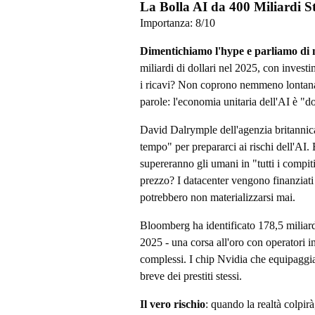
La Bolla AI da 400 Miliardi S
Importanza:
8
/10
Dimentichiamo l'hype e parliamo di
miliardi di dollari nel 2025, con investi
i ricavi? Non coprono nemmeno lontaname
parole: l'economia unitaria dell'AI è "d
David Dalrymple dell'agenzia britanni
tempo" per prepararci ai rischi dell'AI
supereranno gli umani in "tutti i compi
prezzo? I datacenter vengono finanziati c
potrebbero non materializzarsi mai.
Bloomberg ha identificato 178,5 miliardi 
2025 - una corsa all'oro con operatori i
complessi. I chip Nvidia che equipaggia
breve dei prestiti stessi.
Il vero rischio
: quando la realtà colpir