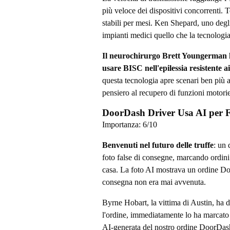
più veloce dei dispositivi concorrenti. T
stabili per mesi. Ken Shepard, uno degl
impianti medici quello che la tecnologi
Il neurochirurgo Brett Youngerman h
usare BISC nell'epilessia resistente a
questa tecnologia apre scenari ben più a
pensiero al recupero di funzioni motori
DoorDash Driver Usa AI per 
Importanza:
6
/10
Benvenuti nel futuro delle truffe
: un 
foto false di consegne, marcando ordin
casa. La foto AI mostrava un ordine Doo
consegna non era mai avvenuta.
Byrne Hobart, la vittima di Austin, ha d
l'ordine, immediatamente lo ha marcat
AI-generata del nostro ordine DoorDash 