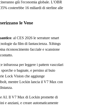
scineranno giù l'economia globale. L'OBR
35% costerebbe 16 miliardi di sterline alle
nerizzano le Vene
uantico
: al CES 2026 le serrature smart
cnologie da film di fantascienza. Xthings
bina riconoscimento facciale e scansione
contatto.
e infrarossa per leggere i pattern vascolari
i sporche o bagnate, e persino al buio
erie Lock Vision che aggiunge
dbolt, mentre Lockin lancia il V7 Max con
 distanza.
ne AI. Il V7 Max di Lockin promette di
ni e anziani, e creare automaticamente