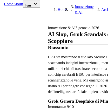
Home
About
Temi
Innovazione
Home
→
→
Arch
& AI
Innovazione & AI
5 gennaio 2026
AI Slop, Grok Scandals e
Scoppiare
Riassunto
L'AI sta mostrando il suo lato oscuro:
scatenando indagini internazionali, ment
miliardi rischia di trascinare l'economi
con chip cerebrali BISC per interfacce
scannerizzano le vene. Ma emergono an
usano AI per fingere consegne. Il 2026 s
dell'intelligenza artificiale in piena evid
Grok Genera Deepfake di Min
Importanza:
9
/10