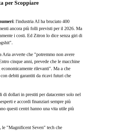
ta per Scoppiare
 numeri
: l'industria AI ha bruciato 400
menti ancora più folli previsti per il 2026. Ma
nte i costi. Ed Zitron lo dice senza giri di
ogshit".
ca Aria avverte che "potremmo non avere
. Entro cinque anni, prevede che le macchine
ti economicamente rilevanti". Ma a che
on debiti garantiti da ricavi futuri che
di dollari in prestiti per datacenter solo nel
nesperti e accordi finanziari sempre più
no questi centri hanno una vita utile più
à, le "Magnificent Seven" tech che