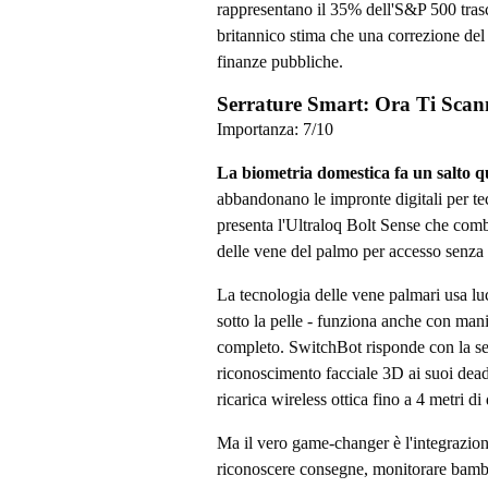
rappresentano il 35% dell'S&P 500 tra
britannico stima che una correzione del 
finanze pubbliche.
Serrature Smart: Ora Ti Scan
Importanza:
7
/10
La biometria domestica fa un salto q
abbandonano le impronte digitali per te
presenta l'Ultraloq Bolt Sense che com
delle vene del palmo per accesso senza 
La tecnologia delle vene palmari usa luc
sotto la pelle - funziona anche con man
completo. SwitchBot risponde con la s
riconoscimento facciale 3D ai suoi dea
ricarica wireless ottica fino a 4 metri di
Ma il vero game-changer è l'integrazio
riconoscere consegne, monitorare bambi