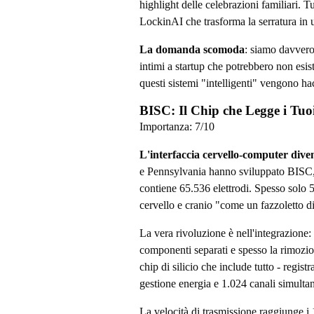
highlight delle celebrazioni familiari. 
LockinAI che trasforma la serratura in 
La domanda scomoda
: siamo davvero 
intimi a startup che potrebbero non esi
questi sistemi "intelligenti" vengono ha
BISC: Il Chip che Legge i Tuoi
Importanza:
7
/10
L'interfaccia cervello-computer diven
e Pennsylvania hanno sviluppato BISC,
contiene 65.536 elettrodi. Spesso solo 
cervello e cranio "come un fazzoletto d
La vera rivoluzione è nell'integrazione:
componenti separati e spesso la rimozio
chip di silicio che include tutto - regist
gestione energia e 1.024 canali simultan
La velocità di trasmissione raggiunge 