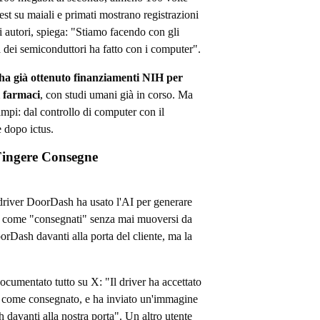
est su maiali e primati mostrano registrazioni
i autori, spiega: "Stiamo facendo con gli
a dei semiconduttori ha fatto con i computer".
a già ottenuto finanziamenti NIH per
i farmaci
, con studi umani già in corso. Ma
mpi: dal controllo di computer con il
e dopo ictus.
Fingere Consegne
driver DoorDash ha usato l'AI per generare
i come "consegnati" senza mai muoversi da
rDash davanti alla porta del cliente, ma la
ocumentato tutto su X: "Il driver ha accettato
o come consegnato, e ha inviato un'immagine
davanti alla nostra porta". Un altro utente