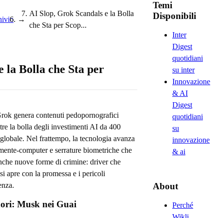
Temi
AI Slop, Grok Scandals e la Bolla
Disponibili
ivio
→
che Sta per Scop...
Inter
Digest
quotidiani
 la Bolla che Sta per
su inter
Innovazione
& AI
Digest
 Grok genera contenuti pedopornografici
quotidiani
re la bolla degli investimenti AI da 400
su
a globale. Nel frattempo, la tecnologia avanza
innovazione
 mente-computer e serrature biometriche che
& ai
che nuove forme di crimine: driver che
i apre con la promessa e i pericoli
enza.
About
ori: Musk nei Guai
Perché
Wikli