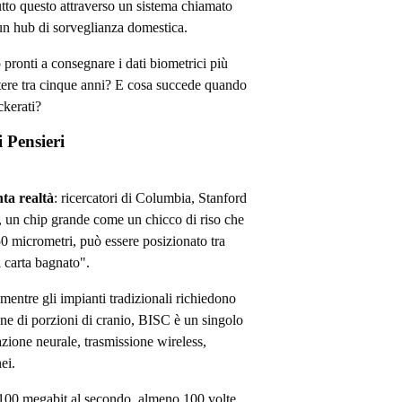
Tutto questo attraverso un sistema chiamato
un hub di sorveglianza domestica.
pronti a consegnare i dati biometrici più
stere tra cinque anni? E cosa succede quando
ckerati?
 Pensieri
ta realtà
: ricercatori di Columbia, Stanford
 un chip grande come un chicco di riso che
50 micrometri, può essere posizionato tra
i carta bagnato".
 mentre gli impianti tradizionali richiedono
ne di porzioni di cranio, BISC è un singolo
razione neurale, trasmissione wireless,
ei.
i 100 megabit al secondo, almeno 100 volte