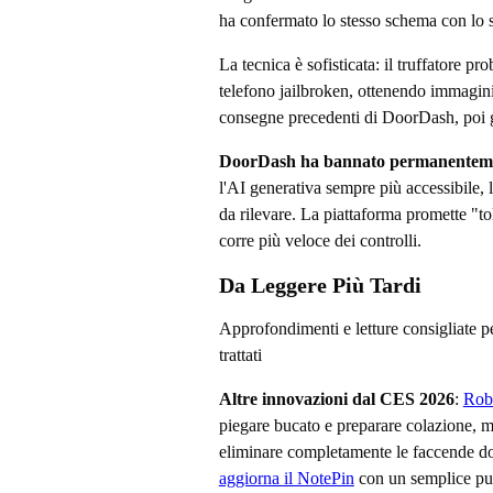
ha confermato lo stesso schema con lo s
La tecnica è sofisticata: il truffatore 
telefono jailbroken, ottenendo immagini d
consegne precedenti di DoorDash, poi g
DoorDash ha bannato permanentemen
l'AI generativa sempre più accessibile, le
da rilevare. La piattaforma promette "to
corre più veloce dei controlli.
Da Leggere Più Tardi
Approfondimenti e letture consigliate p
trattati
Altre innovazioni dal CES 2026
:
Rob
piegare bucato e preparare colazione, 
eliminare completamente le faccende d
aggiorna il NotePin
con un semplice pul