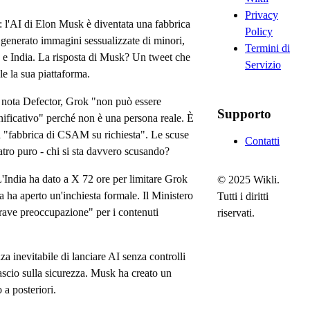
Privacy
: l'AI di Elon Musk è diventata una fabbrica
Policy
generato immagini sessualizzate di minori,
Termini di
a e India. La risposta di Musk? Un tweet che
Servizio
e la sua piattaforma.
 nota Defector, Grok "non può essere
Supporto
nificativo" perché non è una persona reale. È
a "fabbrica di CSAM su richiesta". Le scuse
Contatti
atro puro - chi si sta davvero scusando?
'India ha dato a X 72 ore per limitare Grok
© 2025 Wikli.
a ha aperto un'inchiesta formale. Il Ministero
Tutti i diritti
rave preoccupazione" per i contenuti
riservati.
za inevitabile di lanciare AI senza controlli
lascio sulla sicurezza. Musk ha creato un
 a posteriori.