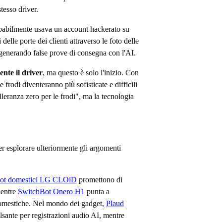
tesso driver.
probabilmente usava un account hackerato su
elle porte dei clienti attraverso le foto delle
enerando false prove di consegna con l'AI.
te il driver
, ma questo è solo l'inizio. Con
 frodi diventeranno più sofisticate e difficili
lleranza zero per le frodi", ma la tecnologia
er esplorare ulteriormente gli argomenti
ot domestici LG CLOiD
promettono di
mentre
SwitchBot Onero H1
punta a
omestiche. Nel mondo dei gadget,
Plaud
sante per registrazioni audio AI, mentre