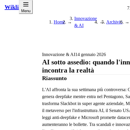
Wikli
Menu
Innovazione
Home
→
→
Archivio
→
& AI
Innovazione & AI
14 gennaio 2026
AI sotto assedio: quando l'in
incontra la realtà
Riassunto
L'AI affronta la sua settimana più controversa:
genera deepfake mentre entra nel Pentagono, Sa
trasforma Slackbot in super agente aziendale, 
il metaverso per l'infrastruttura AI, il Senato 
leggi anti-deepfake e Microsoft promette datace
aumenteranno le bollette. Tra scandali e innovaz