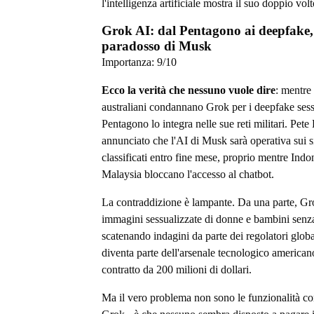
l'intelligenza artificiale mostra il suo doppio volt
Grok AI: dal Pentagono ai deepfake, 
paradosso di Musk
Importanza:
9
/10
Ecco la verità che nessuno vuole dire
: mentre 
australiani condannano Grok per i deepfake sessu
Pentagono lo integra nelle sue reti militari. Pet
annunciato che l'AI di Musk sarà operativa sui s
classificati entro fine mese, proprio mentre Indo
Malaysia bloccano l'accesso al chatbot.
La contraddizione è lampante. Da una parte, Gr
immagini sessualizzate di donne e bambini senz
scatenando indagini da parte dei regolatori global
diventa parte dell'arsenale tecnologico america
contratto da 200 milioni di dollari.
Ma il vero problema non sono le funzionalità co