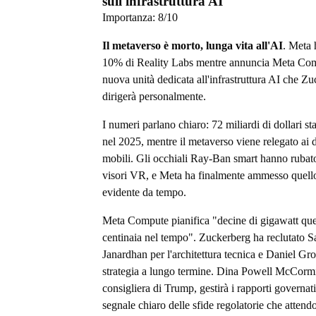
sull'infrastruttura AI
Importanza:
8
/10
Il metaverso è morto, lunga vita all'AI
. Meta h
10% di Reality Labs mentre annuncia Meta Co
nuova unità dedicata all'infrastruttura AI che Z
dirigerà personalmente.
I numeri parlano chiaro: 72 miliardi di dollari sta
nel 2025, mentre il metaverso viene relegato ai d
mobili. Gli occhiali Ray-Ban smart hanno rubato
visori VR, e Meta ha finalmente ammesso quell
evidente da tempo.
Meta Compute pianifica "decine di gigawatt que
centinaia nel tempo". Zuckerberg ha reclutato S
Janardhan per l'architettura tecnica e Daniel Gro
strategia a lungo termine. Dina Powell McCorm
consigliera di Trump, gestirà i rapporti governati
segnale chiaro delle sfide regolatorie che attend