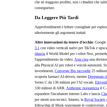
che ne traggono profitto, non i cittadini che sub
conseguenze.
Da Leggere Più Tardi
Approfondimenti e letture consigliate per esplor
ulteriormente gli argomenti trattati
Altre innovazioni da tenere d'occhio
: Google
3.1
con video verticali nativi per TikTok e upsc
rilascia
il World Model per i robot Neo, permet
l'apprendimento da video.
Arm crea
una divisio
alla Physical AI per robot e veicoli autonomi. Su
investimenti,
Converge Bio raccoglie
25 milioni
scoperta farmaci AI-driven, mentre
Deepgram c
Series C da 130 milioni per l'AI vocale.
ElevenL
330 milioni di ARR.
Anthropic riorganizza
il C-
espandere l'incubatore interno Labs e lancia
Cla
per utenti non-tecnici. Intanto, la
Royal Society 
fellowship di Musk nonostante le controversie,