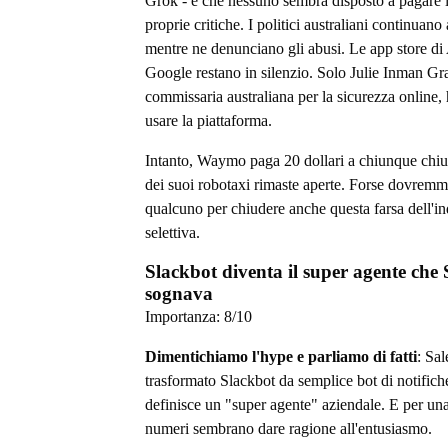
Grok - è che nessuno sembra disposto a pagare i
proprie critiche. I politici australiani continuano
mentre ne denunciano gli abusi. Le app store di
Google restano in silenzio. Solo Julie Inman Gra
commissaria australiana per la sicurezza online,
usare la piattaforma.
Intanto, Waymo paga 20 dollari a chiunque chiud
dei suoi robotaxi rimaste aperte. Forse dovrem
qualcuno per chiudere anche questa farsa dell'i
selettiva.
Slackbot diventa il super agente che 
sognava
Importanza:
8
/10
Dimentichiamo l'hype e parliamo di fatti
: Sal
trasformato Slackbot da semplice bot di notifich
definisce un "super agente" aziendale. E per una 
numeri sembrano dare ragione all'entusiasmo.