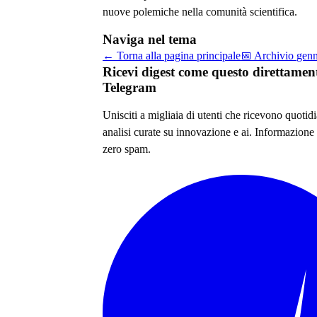
nuove polemiche nella comunità scientifica.
Naviga nel tema
← Torna alla pagina principale
📅 Archivio
genn
Ricevi digest come questo direttamen
Telegram
Unisciti a migliaia di utenti che ricevono quoti
analisi curate su
innovazione e ai
. Informazione 
zero spam.