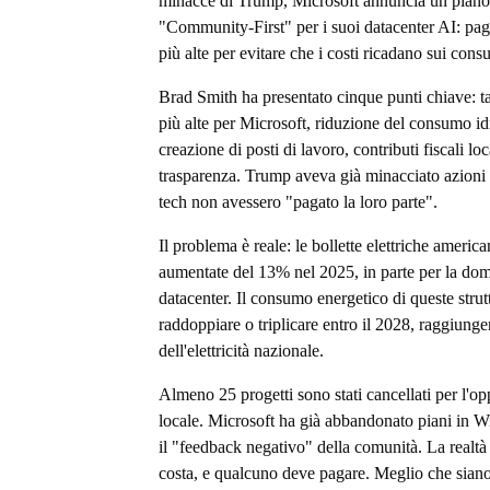
minacce di Trump, Microsoft annuncia un piano
"Community-First" per i suoi datacenter AI: pagh
più alte per evitare che i costi ricadano sui cons
Brad Smith ha presentato cinque punti chiave: tar
più alte per Microsoft, riduzione del consumo id
creazione di posti di lavoro, contributi fiscali lo
trasparenza. Trump aveva già minacciato azioni 
tech non avessero "pagato la loro parte".
Il problema è reale: le bollette elettriche americ
aumentate del 13% nel 2025, in parte per la do
datacenter. Il consumo energetico di queste stru
raddoppiare o triplicare entro il 2028, raggiung
dell'elettricità nazionale.
Almeno 25 progetti sono stati cancellati per l'o
locale. Microsoft ha già abbandonato piani in 
il "feedback negativo" della comunità. La realtà
costa, e qualcuno deve pagare. Meglio che siano