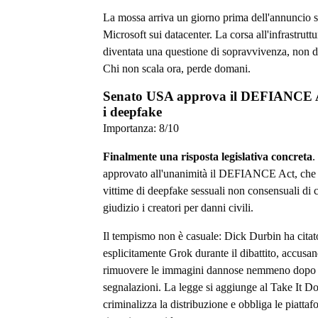
La mossa arriva un giorno prima dell'annuncio s
Microsoft sui datacenter. La corsa all'infrastrutt
diventata una questione di sopravvivenza, non d
Chi non scala ora, perde domani.
Senato USA approva il DEFIANCE A
i deepfake
Importanza:
8
/10
Finalmente una risposta legislativa concreta
.
approvato all'unanimità il DEFIANCE Act, che 
vittime di deepfake sessuali non consensuali di c
giudizio i creatori per danni civili.
Il tempismo non è casuale: Dick Durbin ha citat
esplicitamente Grok durante il dibattito, accusa
rimuovere le immagini dannose nemmeno dopo 
segnalazioni. La legge si aggiunge al Take It D
criminalizza la distribuzione e obbliga le piattaf