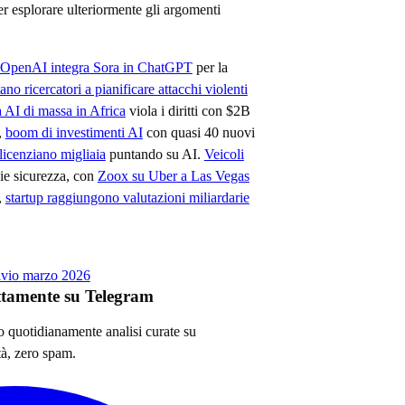
er esplorare ulteriormente gli argomenti
OpenAI integra Sora in ChatGPT
per la
ano ricercatori a pianificare attacchi violenti
 AI di massa in Africa
viola i diritti con $2B
,
boom di investimenti AI
con quasi 40 nuovi
licenziano migliaia
puntando su AI.
Veicoli
sie sicurezza, con
Zoox su Uber a Las Vegas
,
startup raggiungono valutazioni miliardarie
ivio
marzo 2026
ettamente su Telegram
no quotidianamente analisi curate su
tà, zero spam.