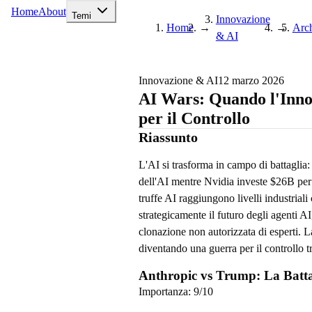
Home
About
Temi
Innovazione
Home
→
→
Arch
& AI
Innovazione & AI
12 marzo 2026
AI Wars: Quando l'Inno
per il Controllo
Riassunto
L'AI si trasforma in campo di battaglia:
dell'AI mentre Nvidia investe $26B per
truffe AI raggiungono livelli industria
strategicamente il futuro degli agenti A
clonazione non autorizzata di esperti. L
diventando una guerra per il controllo tr
Anthropic vs Trump: La Battag
Importanza:
9
/10