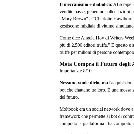
Il meccanismo è diabolico
: AI scrape m
vendite basse, generano sollecitazioni p
"Mary Brown" e "Charlotte Hawthorne"
gestiscono migliaia di vittime simultan
Come dice Angela Hoy di Writers Weekl
più di 2.500 editori truffa." E questo è
truffe per milioni di persone contempor
Meta Compra il Futuro degli 
Importanza:
8
/10
Nessuno vuole dirlo, ma
l'acquisizion
bot che chattano tra loro. È una mossa 
del futuro.
Moltbook era un social network dove 
framework che permette ai bot di cont
comprato la piattaforma - ha comprato il