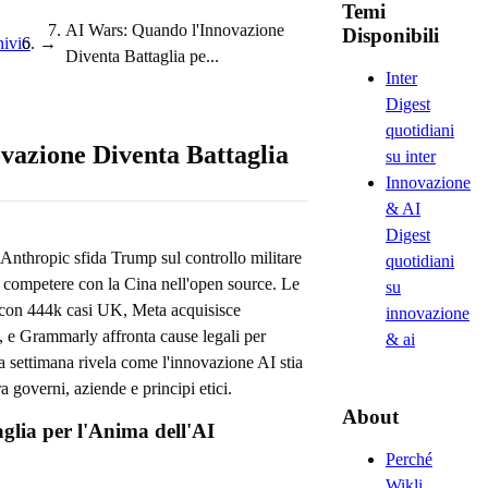
Temi
AI Wars: Quando l'Innovazione
Disponibili
ivio
→
Diventa Battaglia pe...
Inter
Digest
quotidiani
vazione Diventa Battaglia
su inter
Innovazione
& AI
Digest
 Anthropic sfida Trump sul controllo militare
quotidiani
 competere con la Cina nell'open source. Le
su
li con 444k casi UK, Meta acquisisce
innovazione
I, e Grammarly affronta cause legali per
& ai
a settimana rivela come l'innovazione AI stia
a governi, aziende e principi etici.
About
lia per l'Anima dell'AI
Perché
Wikli