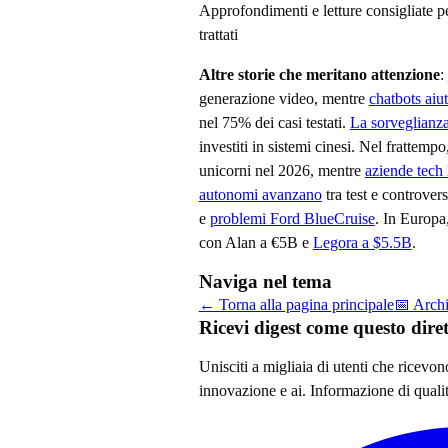
Approfondimenti e letture consigliate p
trattati
Altre storie che meritano attenzione
:
generazione video, mentre
chatbots aiut
nel 75% dei casi testati.
La sorveglianza
investiti in sistemi cinesi. Nel frattempo
unicorni nel 2026, mentre
aziende tech 
autonomi avanzano
tra test e controver
e
problemi Ford BlueCruise
. In Europa
con Alan a €5B e
Legora a $5.5B
.
Naviga nel tema
← Torna alla pagina principale
📅 Arch
Ricevi digest come questo dir
Unisciti a migliaia di utenti che ricevo
innovazione e ai
. Informazione di quali