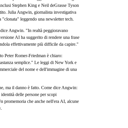
- inclusi Stephen King e Neil deGrasse Tyson
to. Julia Angwin, giornalista investigativa
ta "clonata" leggendo una newsletter tech.
dice Angwin. "In realtà peggioravano
 versione AI ha suggerito di rendere una frase
dola effettivamente più difficile da capire."
to Peter Romer-Friedman è chiaro:
astanza semplice." Le leggi di New York e
ommerciale del nome e dell'immagine di una
one, ma il danno è fatto. Come dice Angwin:
 identità delle persone per scopi
Un promemoria che anche nell'era AI, alcune
.