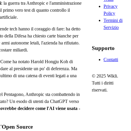
i
: la guerra tra Anthropic e l'amministrazione
Privacy
l primo vero test di quanto controllo il
Policy
rtificiale.
Termini di
Servizio
ende tech hanno il coraggio di fare: ha detto
 della Difesa ha chiesto carte bianche per
armi autonome letali, l'azienda ha rifiutato.
Supporto
ostare miliardi.
Contatti
 Come ha notato Harold Hongju Koh di
i dare al presidente un po' di deferenza. Ma
'ultimo di una catena di eventi legati a una
© 2025 Wikli.
Tutti i diritti
riservati.
el Pentagono, Anthropic sta combattendo in
isultato? Un esodo di utenti da ChatGPT verso
dovrebbe decidere come l'AI viene usata -
ll'Open Source