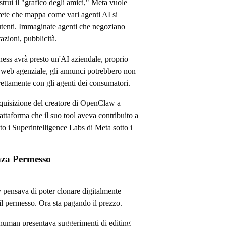
ruì il "grafico degli amici," Meta vuole
a rete che mappa come vari agenti AI si
utenti. Immaginate agenti che negoziano
tazioni, pubblicità.
ss avrà presto un'AI aziendale, proprio
web agenziale, gli annunci potrebbero non
ettamente con gli agenti dei consumatori.
cquisizione del creatore di OpenClaw a
ttaforma che il suo tool aveva contribuito a
o i Superintelligence Labs di Meta sotto i
za Permesso
ensava di poter clonare digitalmente
il permesso. Ora sta pagando il prezzo.
uman presentava suggerimenti di editing