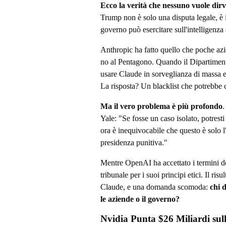
Ecco la verità che nessuno vuole dirv
Trump non è solo una disputa legale, è i
governo può esercitare sull'intelligenza a
Anthropic ha fatto quello che poche azi
no al Pentagono. Quando il Dipartimento
usare Claude in sorveglianza di massa e 
La risposta? Un blacklist che potrebbe c
Ma il vero problema è più profondo
.
Yale: "Se fosse un caso isolato, potrest
ora è inequivocabile che questo è solo l
presidenza punitiva."
Mentre OpenAI ha accettato i termini d
tribunale per i suoi principi etici. Il r
Claude, e una domanda scomoda:
chi 
le aziende o il governo?
Nvidia Punta $26 Miliardi su