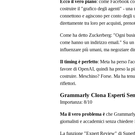
Ecco il vero piano
: come Facebook cost
costruire il "grafico degli agenti" - un
connettono e agiscono per conto degli 
direttamente tra loro per acquisti, preno
Come ha detto Zuckerberg: "Ogni busine
come hanno un indirizzo email." Su un 
influenzare più umani, ma negoziare dir
Il timing è perfetto
: Meta ha perso l'a
favore di OpenAI, quindi ha preso la pia
costruire. Meschino? Forse. Ma ha tenut
riflettori.
Grammarly Clona Esperti Sen
Importanza:
8
/10
Ma il vero problema è
che Grammarly p
giornalisti e accademici senza chiedere 
La funzione "Expert Review" di Superh