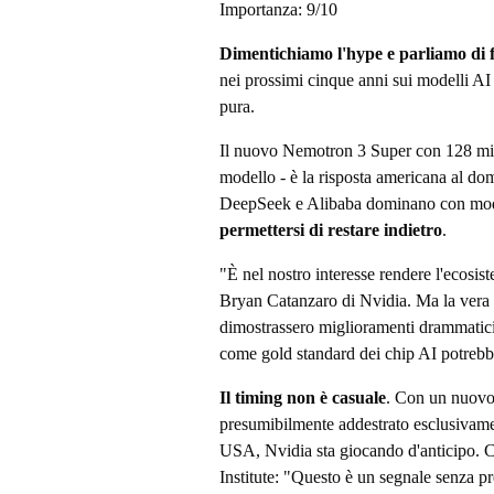
Importanza:
9
/10
Dimentichiamo l'hype e parliamo di f
nei prossimi cinque anni sui modelli AI 
pura.
Il nuovo Nemotron 3 Super con 128 mili
modello - è la risposta americana al do
DeepSeek e Alibaba dominano con model
permettersi di restare indietro
.
"È nel nostro interesse rendere l'ecosis
Bryan Catanzaro di Nvidia. Ma la vera m
dimostrassero miglioramenti drammatici 
come gold standard dei chip AI potrebb
Il timing non è casuale
. Con un nuovo
presumibilmente addestrato esclusivame
USA, Nvidia sta giocando d'anticipo. 
Institute: "Questo è un segnale senza pre