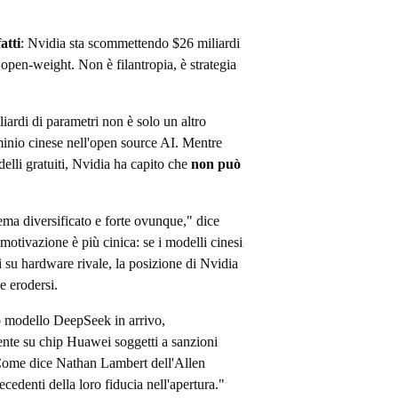
atti
: Nvidia sta scommettendo $26 miliardi
open-weight. Non è filantropia, è strategia
ardi di parametri non è solo un altro
minio cinese nell'open source AI. Mentre
li gratuiti, Nvidia ha capito che
non può
tema diversificato e forte ovunque," dice
otivazione è più cinica: se i modelli cinesi
su hardware rivale, la posizione di Nvidia
e erodersi.
 modello DeepSeek in arrivo,
nte su chip Huawei soggetti a sanzioni
Come dice Nathan Lambert dell'Allen
cedenti della loro fiducia nell'apertura."