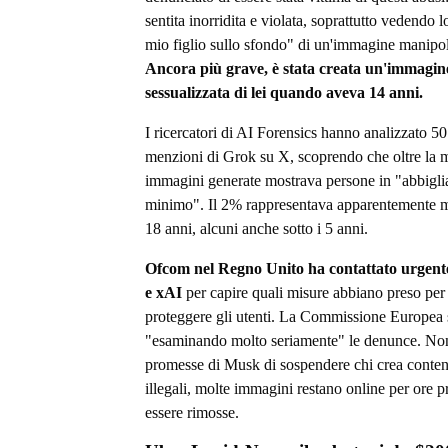
sentita inorridita e violata, soprattutto vedendo l
mio figlio sullo sfondo" di un'immagine manipol
Ancora più grave, è stata creata un'immagin
sessualizzata di lei quando aveva 14 anni.
I ricercatori di AI Forensics hanno analizzato 5
menzioni di Grok su X, scoprendo che oltre la m
immagini generate mostrava persone in "abbigl
minimo". Il 2% rappresentava apparentemente m
18 anni, alcuni anche sotto i 5 anni.
Ofcom nel Regno Unito ha contattato urgen
e xAI
per capire quali misure abbiano preso per
proteggere gli utenti. La Commissione Europea 
"esaminando molto seriamente" le denunce. Non
promesse di Musk di sospendere chi crea conten
illegali, molte immagini restano online per ore p
essere rimosse.