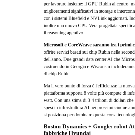
per lavorare insieme: il GPU Rubin al centro, 
miglioramenti significativi in storage e intercon
con i sistemi Bluefield e NVLink aggiornati. In
inoltre una nuova CPU Vera progettata specific
il reasoning agentivo.
Microsoft e CoreWeave saranno tra i primi cl
offrire servizi basati sui chip Rubin nella secon
dell'anno. Due grandi data center AI che Microso
costruendo in Georgia e Wisconsin includeranno
di chip Rubin.
Ma il vero punto di forza è l'efficienza: la nuova
piattaforma supporta 8 volte più compute di inf
watt. Con una stima di 3-4 trilioni di dollari ch
spesi in infrastruttura AI nei prossimi cinque an
si posiziona per dominare questa corsa tecnolog
Boston Dynamics + Google: robot Atl
fabbriche Hyundai