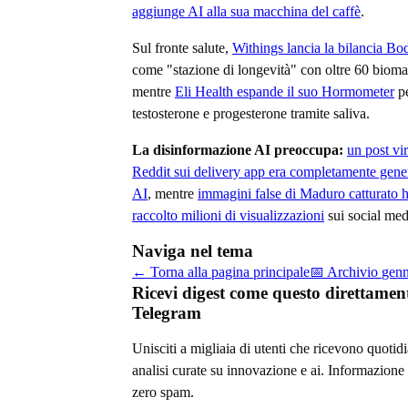
aggiunge AI alla sua macchina del caffè
.
Sul fronte salute,
Withings lancia la bilancia B
come "stazione di longevità" con oltre 60 bioma
mentre
Eli Health espande il suo Hormometer
pe
testosterone e progesterone tramite saliva.
La disinformazione AI preoccupa:
un post vir
Reddit sui delivery app era completamente gene
AI
, mentre
immagini false di Maduro catturato 
raccolto milioni di visualizzazioni
sui social med
Naviga nel tema
← Torna alla pagina principale
📅 Archivio
genn
Ricevi digest come questo direttamen
Telegram
Unisciti a migliaia di utenti che ricevono quoti
analisi curate su
innovazione e ai
. Informazione 
zero spam.