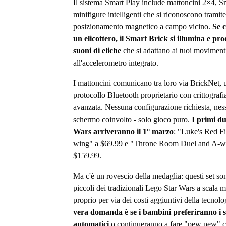
Il sistema Smart Play include mattoncini 2×4, S
minifigure intelligenti che si riconoscono tramite
posizionamento magnetico a campo vicino.
Se c
un elicottero, il Smart Brick si illumina e pr
suoni di eliche
che si adattano ai tuoi moviment
all'accelerometro integrato.
I mattoncini comunicano tra loro via BrickNet, 
protocollo Bluetooth proprietario con crittografi
avanzata. Nessuna configurazione richiesta, ne
schermo coinvolto - solo gioco puro.
I primi du
Wars arriveranno il 1° marzo
: "Luke's Red F
wing" a $69.99 e "Throne Room Duel and A-w
$159.99.
Ma c'è un rovescio della medaglia: questi set so
piccoli dei tradizionali Lego Star Wars a scala m
proprio per via dei costi aggiuntivi della tecnolo
vera domanda è se i bambini preferiranno i 
automatici
o continueranno a fare "pew pew" c