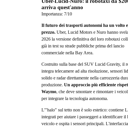
Uber-Lucid-Nuro: il robotaxi da $20
arriva quest'anno
Importanza:
7
/10
Il futuro dei trasporti autonomi ha un volto 
prezzo.
Uber, Lucid Motors e Nuro hanno svel
2026 la versione definitiva del loro robotaxi col
già in test su strade pubbliche prima del lancio
commerciale nella Bay Area.
Costruito sulla base del SUV Lucid Gravity, il r
integra telecamere ad alta risoluzione, sensori lid
solido e radar direttamente nella carrozzeria dura
produzione.
Un approccio più efficiente rispet
Waymo
, che deve smontare e rimontare i veicol
per integrare la tecnologia autonoma.
L'"halo" sul tetto non è solo estetico: contiene
integrati per aiutare i passeggeri a identificare il 
veicolo e ospita i sensori principali. L'interfacci