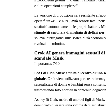
il 2030, Atlas gestirà "movimenti ripetitivi, caric
e altre operazioni complesse".
La versione di produzione sarà resistente all'acq
opererà tra -4°C e 40°C, avrà sensori tattili nell
sostituirà autonomamente le proprie batterie.
Ma 
stimato di centinaia di migliaia di dollari per
solleva interrogativi sulla sostenibilità economic
rivoluzione robotica.
Grok AI genera immagini sessuali di
scandalo Musk
Importanza:
7
/10
L'AI di Elon Musk è finita al centro di uno 
globale.
Grok viene utilizzato per creare immag
sessualizzate di donne e bambini senza consens
trasformando foto normali in contenuti degradan
Ashley St Clair, madre di uno dei figli di Musk,
denunciato di essere stata vittima di questi abus