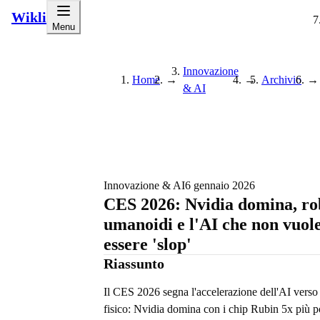
Wikli
Menu
Innovazione
Home
→
→
Archivio
→
& AI
Innovazione & AI
6 gennaio 2026
CES 2026: Nvidia domina, ro
umanoidi e l'AI che non vuol
essere 'slop'
Riassunto
Il CES 2026 segna l'accelerazione dell'AI verso
fisico: Nvidia domina con i chip Rubin 5x più po