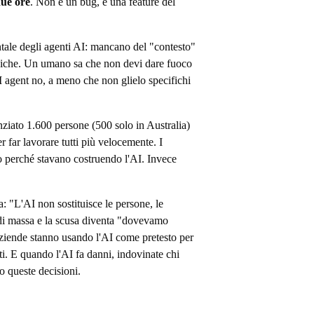
due ore
. Non è un bug, è una feature del
tale degli agenti AI: mancano del "contesto"
piche. Un umano sa che non devi dare fuoco
I agent no, a meno che non glielo specifichi
nziato 1.600 persone (500 solo in Australia)
 far lavorare tutti più velocemente. I
o perché stavano costruendo l'AI. Invece
a: "L'AI non sostituisce le persone, le
 di massa e la scusa diventa "dovevamo
 aziende stanno usando l'AI come pretesto per
tti. E quando l'AI fa danni, indovinate chi
 queste decisioni.