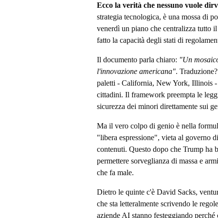
Ecco la verità che nessuno vuole dirv
strategia tecnologica, è una mossa di po
venerdì un piano che centralizza tutto 
fatto la capacità degli stati di regolame
Il documento parla chiaro:
"Un mosaico 
l'innovazione americana"
. Traduzione?
paletti - California, New York, Illinois 
cittadini. Il framework preempta le leggi 
sicurezza dei minori direttamente sui gen
Ma il vero colpo di genio è nella formu
"libera espressione", vieta al governo d
contenuti. Questo dopo che Trump ha ban
permettere sorveglianza di massa e armi 
che fa male.
Dietro le quinte c'è David Sacks, ventur
che sta letteralmente scrivendo le regol
aziende AI stanno festeggiando perché 