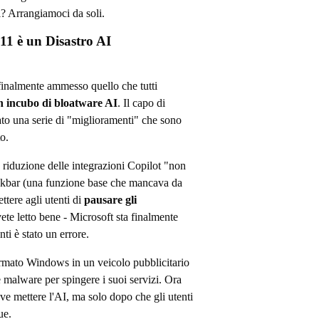
i? Arrangiamoci da soli.
1 è un Disastro AI
inalmente ammesso quello che tutti
n incubo di bloatware AI
. Il capo di
o una serie di "miglioramenti" che sono
o.
: riduzione delle integrazioni Copilot "non
 taskbar (una funzione base che mancava da
ttere agli utenti di
pausare gli
vete letto bene - Microsoft sta finalmente
i è stato un errore.
ormato Windows in un veicolo pubblicitario
 malware per spingere i suoi servizi. Ora
ove mettere l'AI, ma solo dopo che gli utenti
ue.