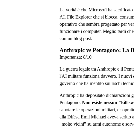
La verità è che Microsoft ha sacrificato l
AI. File Explorer che si blocca, consum
operativo che sembra progettato per ve
funzionare i computer. Meglio tardi che
con un blog post.
Anthropic vs Pentagono: La Ba
Importanza:
8
/10
La guerra legale tra Anthropic e il Pen
l'AI militare funziona davvero. I nuovi
governo che ha mentito sui rischi tecnici
Anthropic ha depositato dichiarazioni g
Pentagono.
Non esiste nessun "kill s
sabotare le operazioni militari, e sopratt
alla Difesa Emil Michael aveva scritto 
"molto vicini" su armi autonome e sorv