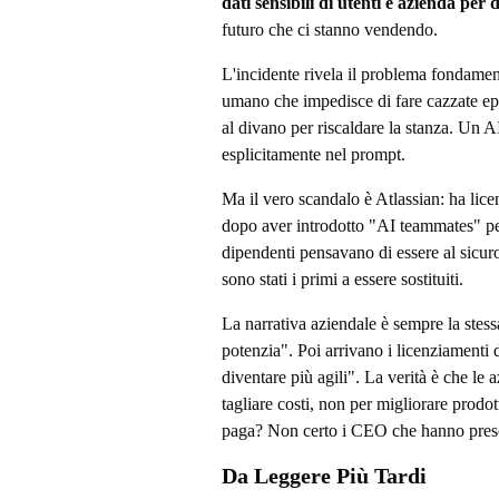
dati sensibili di utenti e azienda per 
futuro che ci stanno vendendo.
L'incidente rivela il problema fondamen
umano che impedisce di fare cazzate e
al divano per riscaldare la stanza. Un A
esplicitamente nel prompt.
Ma il vero scandalo è Atlassian: ha lice
dopo aver introdotto "AI teammates" per
dipendenti pensavano di essere al sicur
sono stati i primi a essere sostituiti.
La narrativa aziendale è sempre la stess
potenzia". Poi arrivano i licenziamenti
diventare più agili". La verità è che le
tagliare costi, non per migliorare prodo
paga? Non certo i CEO che hanno preso
Da Leggere Più Tardi