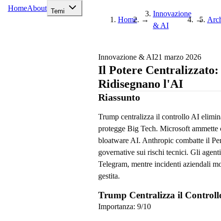
Home
About
Temi
Innovazione
Home
→
→
Arch
& AI
Innovazione & AI
21 marzo 2026
Il Potere Centralizzat
Ridisegnano l'AI
Riassunto
Trump centralizza il controllo AI elimi
protegge Big Tech. Microsoft ammette 
bloatware AI. Anthropic combatte il Pe
governative sui rischi tecnici. Gli age
Telegram, mentre incidenti aziendali mos
gestita.
Trump Centralizza il Controllo
Importanza:
9
/10