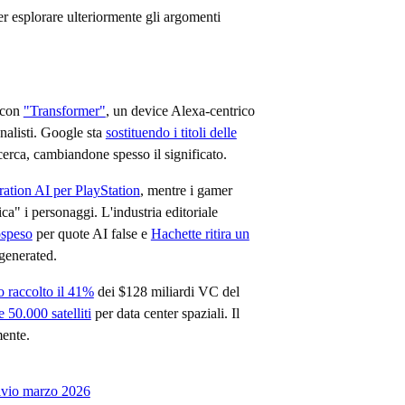
er esplorare ulteriormente gli argomenti
 con
"Transformer"
, un device Alexa-centrico
alisti. Google sta
sostituendo i titoli delle
icerca, cambiandone spesso il significato.
ation AI per PlayStation
, mentre i gamer
ca" i personaggi. L'industria editoriale
ospeso
per quote AI false e
Hachette ritira un
generated.
o raccolto il 41%
dei $128 miliardi VC del
 50.000 satelliti
per data center spaziali. Il
mente.
ivio
marzo 2026