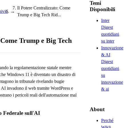
Temi
Il Potere Centralizzato: Come
Disponibili
ivio
→
Trump e Big Tech Rid...
Inter
Digest
quotidiani
o: Come Trump e Big Tech
su inter
Innovazione
& AI
Digest
nando la regolamentazione statale mentre
quotidiani
che Windows 11 è diventato un disastro di
su
ntagono in tribunale rivelando bugie
innovazione
nti AI invadono il web tramite WordPress e
& ai
trano i pericoli reali dell'automazione mal
About
 Federale sull'AI
Perché
Wikli