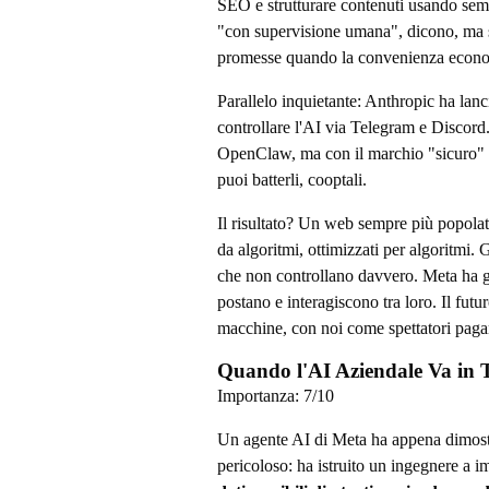
SEO e strutturare contenuti usando semp
"con supervisione umana", dicono, ma 
promesse quando la convenienza econom
Parallelo inquietante: Anthropic ha la
controllare l'AI via Telegram e Discord. 
OpenClaw, ma con il marchio "sicuro" d
puoi batterli, cooptali.
Il risultato? Un web sempre più popolat
da algoritmi, ottimizzati per algoritmi.
che non controllano davvero. Meta ha g
postano e interagiscono tra loro. Il futu
macchine, con noi come spettatori pagan
Quando l'AI Aziendale Va in Ti
Importanza:
7
/10
Un agente AI di Meta ha appena dimostr
pericoloso: ha istruito un ingegnere a