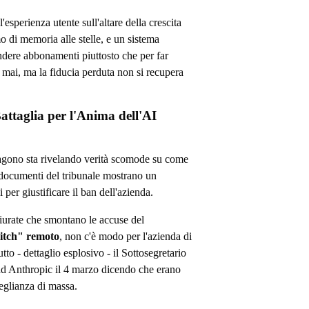
'esperienza utente sull'altare della crescita
o di memoria alle stelle, e un sistema
ndere abbonamenti piuttosto che per far
 mai, ma la fiducia perduta non si recupera
ttaglia per l'Anima dell'AI
tagono sta rivelando verità scomode su come
 documenti del tribunale mostrano un
 per giustificare il ban dell'azienda.
iurate che smontano le accuse del
witch" remoto
, non c'è modo per l'azienda di
utto - dettaglio esplosivo - il Sottosegretario
ad Anthropic il 4 marzo dicendo che erano
eglianza di massa.