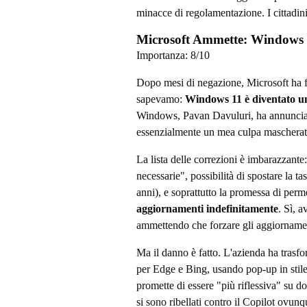
minacce di regolamentazione. I cittadin
Microsoft Ammette: Windows 1
Importanza:
8
/10
Dopo mesi di negazione, Microsoft ha f
sapevamo:
Windows 11 è diventato u
Windows, Pavan Davuluri, ha annunciat
essenzialmente un mea culpa mascherat
La lista delle correzioni è imbarazzante
necessarie", possibilità di spostare la
anni), e soprattutto la promessa di perme
aggiornamenti indefinitamente
. Sì, a
ammettendo che forzare gli aggiornament
Ma il danno è fatto. L'azienda ha trasf
per Edge e Bing, usando pop-up in stile
promette di essere "più riflessiva" su d
si sono ribellati contro il Copilot ovunq