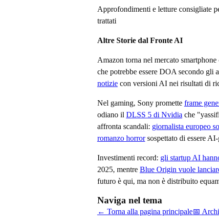
Approfondimenti e letture consigliate p
trattati
Altre Storie dal Fronte AI
Amazon torna nel mercato smartphone
che potrebbe essere DOA secondo gli an
notizie
con versioni AI nei risultati di r
Nel gaming, Sony promette
frame gener
odiano il
DLSS 5 di Nvidia
che "yassifi
affronta scandali:
giornalista europeo s
romanzo horror
sospettato di essere AI-
Investimenti record:
gli startup AI hann
2025, mentre
Blue Origin vuole lanciare
futuro è qui, ma non è distribuito equa
Naviga nel tema
← Torna alla pagina principale
📅 Arch