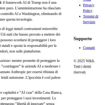
i
: il framework AI di Trump non è una
Privacy
tere puro. L'amministrazione ha rilasciato
Policy
il controllo AI a Washington, eliminando di
Termini di
ntare questa tecnologia.
Servizio
di leggi statali contrastanti minerebbe
 Gli stati che hanno provato a mettere dei
Supporto
- possono scordarsi di proteggere i loro
statali e sposta la responsabilità per la
Contatti
itori, non sulle piattaforme.
lazione: mentre promette di proteggere la
© 2025 Wikli.
i "costringere" le aziende AI a moderare i
Tutti i diritti
nato Anthropic per essersi rifiutata di
riservati.
letali autonome. L'ipocrisia è così palese
e capitalist e "AI czar" della Casa Bianca,
e per proteggere i suoi investimenti. Le
ottengono "libertà di innovare" senza