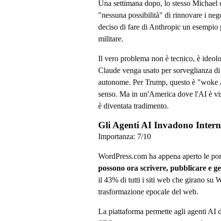
Una settimana dopo, lo stesso Michael 
"nessuna possibilità" di rinnovare i ne
deciso di fare di Anthropic un esempio p
militare.
Il vero problema non è tecnico, è ideolo
Claude venga usato per sorveglianza di 
autonome. Per Trump, questo è "woke AI
senso. Ma in un'America dove l'AI è vis
è diventata tradimento.
Gli Agenti AI Invadono Inter
Importanza:
7
/10
WordPress.com ha appena aperto le porte
possono ora scrivere, pubblicare e g
il 43% di tutti i siti web che girano su
trasformazione epocale del web.
La piattaforma permette agli agenti AI d